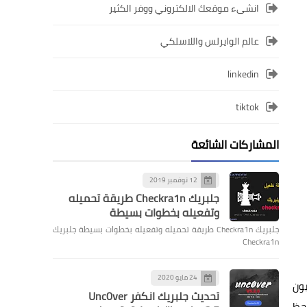
انشىء موقعك الالكتروني ووفر الكثير
عالم الوايرلس واللاسلكي
linkedin
tiktok
المشاركات الشائعة
12 نوفمبر 2019
جلبريك Checkra1n طريقة تحميله
وتفعيله بخطوات بسيطة
جلبريك Checkra1n طريقة تحميله وتفعيله بخطوات بسيطة جلبريك
Checkra1n
24 مايو 2020
لفزيون
تحديث جلبريك انكفر Unc0ver
إلى معدل تحديث 60Hz فسوف تلاحظ