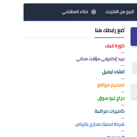
الربح من الانترنت
ذكاء اصطناعي
َضع رابطك هنا
كورة لايف
--
بريد إلكتروني مؤقت مجاني
--
انشاء ايميل
--
تصميم مواقع
--
حراج نيو سوق
--
كاميرات مراقبة
--
شركة تسليك مجاري بالرياض
--