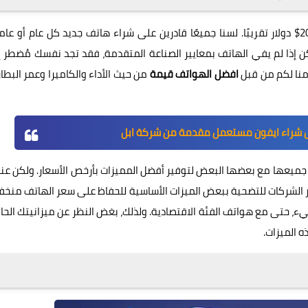
مع كل جيل، ترتفع تكلفة الهواتف الذكية بفارق 100$ أو 200$ دولار تقريبًا. لسنا جميعًا قادرين على شراء هاتف جديد كل عام أو ع
كن إذا لم يفي الهاتف بمعايير الصناعة المتقدمة، فقد تجد نفسك مُضطر 
منا لكم من قبل
افضل الهواتف قيمة
من حيث الأداء والكاميرا وعمر البطار
ل شراء ايفون مستعمل مقدمة من شركة ابل
 جميعها مع بعضها البعض لتوفير أفضل المميزات بأرخص الأسعار. ولكن عن
 الشركات للتضحية ببعض الميزات الأساسية للحفاظ على سعر الهاتف منخفض
تضحية باي شيء، حتى مع هواتف الفئة الاقتصادية. ولذلك، بغض النظر عن ميزانيتك الحال
 الميزات.