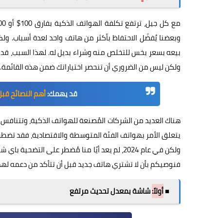
وبعضنا يُفضّل الاحتفاظ بأكثر من هاتف واحد لعدة أسباب. ول
بيعه بسعر بخس للتخلص منه وشراء بديل له. لهذا السبب، قد
ولكن ليس من الضروري أن تنحصر اختياراتك ضمن هذه القائمة.
قد يهمك:
أهم النصائح قب
هناك العديد من الشركات المُصنعة للهواتف الذكية، وتتنافس
يتعلق الأمر بهواتف الفئة المتوسطة والاقتصادية، فقد تضطر
ولكن في عام 2024، لم يعد أيًا منا مُضطر على ال
فنوصيكم بأن لا تشتري هاتف جديد قبل أن تتأكد من دعمه لهذه
■
أولاً:
شاشة بمعدل تحديث مرتفع