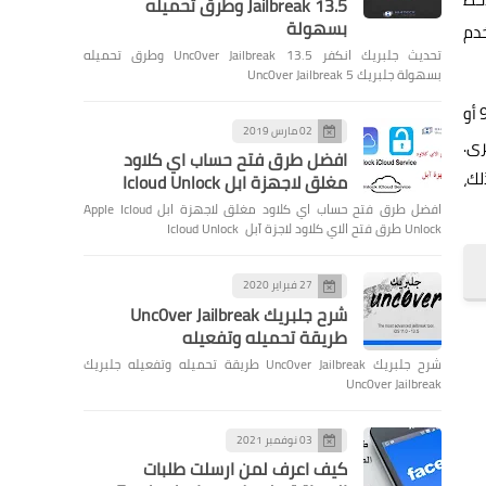
Jailbreak 13.5 وطرق تحميله
بسهولة
خدم
تحديث جلبريك انكفر Unc0ver Jailbreak 13.5 وطرق تحميله
بسهولة جلبريك Unc0ver Jailbreak 5
إذا لم تكن استخدمت شاشة بمعدل تحديث أسرع من 60Hz في أي مرة سابقة، فربما لا تشعر بالاختلاف عند الترقية إلى معدل تحديث 90Hz أو
02 مارس 2019
خرى.
افضل طرق فتح حساب اي كلاود
ك،
مغلق لاجهزة ابل Icloud Unlock
افضل طرق فتح حساب اي كلاود مغلق لاجهزة ابل Apple Icloud
Unlock طرق فتح الاي كلاود لاجزة آبل Icloud Unlock
27 فبراير 2020
شرح جلبريك Unc0ver Jailbreak
طريقة تحميله وتفعيله
شرح جلبريك Unc0ver Jailbreak طريقة تحميله وتفعيله جلبريك
Unc0ver Jailbreak
03 نوفمبر 2021
كيف اعرف لمن ارسلت طلبات