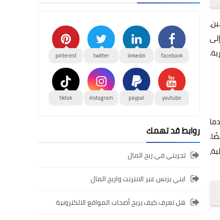
امين،
إلى
ية.
pinterest
twitter
linkedin
facebook
tiktok
instagram
paypal
youtube
دما
روابط قد تهمك
ًا.
ية،
تجربتي في ربح المال
ابني بزنس عبر الانترنت واربح المال
هل تعرف كيف يربح أصحاب المواقع الالكترونية