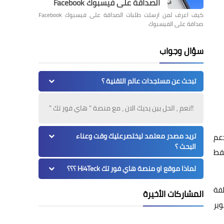
الصداقة على فيسبوك Facebook
كيف اعرف لمن ارسلت طلبات الصداقة على فيسبوك Facebook
صداقة على الفيسبوك
سؤال وجواب
تبحث عن مستجدات عالم التقنية ؟
!!نعم , الحل بين يديك الان ، مع منصة " هاي فور تك "
تريد مصدر معتمد ليختصرعليك وقت وعناء
دعم
البحث ؟
تقط
لماذا موقع او منصة هاي فور تك Hi4Teck ؟؟؟
لفة
المشاركات الأخيرة
وير