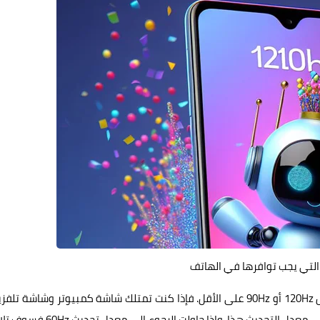
التي يجب توافرها في الهاتف
يجب أن تتأكد من دعم شاشة هاتفك لمعدل تحديث مرتفع مثل 120Hz أو 90Hz على الأقل. فإذا كنت تمتلك شاشة كمبيوتر وشاشة ت
بمعدل تحديث 120Hz، فمن المؤكد أن عيناك تكيفت بالفعل على معدل التحديث هذا، وإذا حاولت الرجوع 