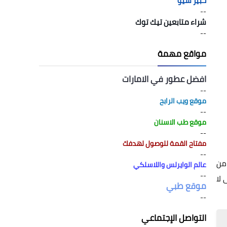
خبير سيو
--
شراء متابعين تيك توك
--
مواقع مهمة
افضل عطور في الامارات
--
موقع ويب الرابح
--
موقع طب الاسنان
--
مفتاح القمة للوصول لهدفك
--
س من
عالم الوايرلس واللاسلكي
--
ى لا
موقع طبي
--
التواصل الإجتماعي