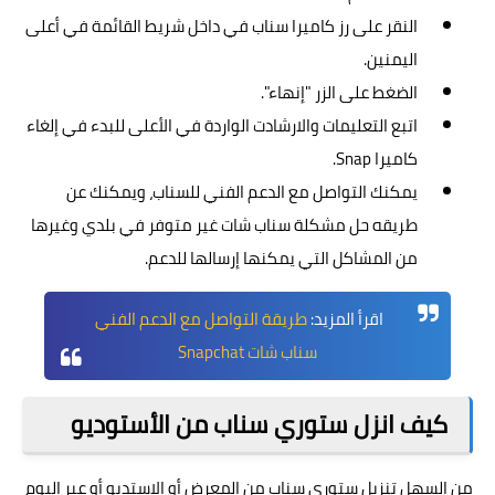
النقر على رز كاميرا سناب في داخل شريط القائمة في أعلى
اليمنين.
الضغط على الزر "إنهاء".
اتبع التعليمات والارشادت الواردة في الأعلى للبدء في إلغاء
كاميرا Snap.
يمكنك التواصل مع
الدعم الفني
للسناب، ويمكنك عن
طريقه حل مشكلة سناب شات غير متوفر في بلدي وغيرها
من المشاكل التي يمكنها إرسالها للدعم.
اقرأ المزيد:
طريقة التواصل مع الدعم الفني
سناب شات Snapchat
كيف انزل ستوري سناب من الأستوديو
من السهل تنزيل ستوري سناب من المعرض أو الاستديو أو عبر البوم