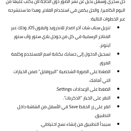
حل سحري وسهل بديل عن نشر الصور دون الحاجة لأن يكتب عليها من
البوم الكاميرا، والحل يكمن في استخدام الفلاتر، وهذا ما سنتشرحه
عبر الخطوات التالية:
تنزيل سناب شات آخر اصدار للاندرويد وايفون iOS، وذلك عبر
المتاجر الرسمية في كل من جوجل بلاي ستور وآب ستور
آيتونز.
تسجيل الدخول إلى حسابك بكتابة اسم المستخدم وكلمة
المرور.
الضغط على الصورة الشخصية "البروفايل" ضمن الخيارات
التي أمامك.
الضغط على الإعدادات Settings.
النقر على الخيار "الذكريات".
انقر على زر الحفظ Save في الأسفل من الشاشة داخل
التطبيق.
سيبدأ التطبيق من إنشاء نسخ احتياطي.