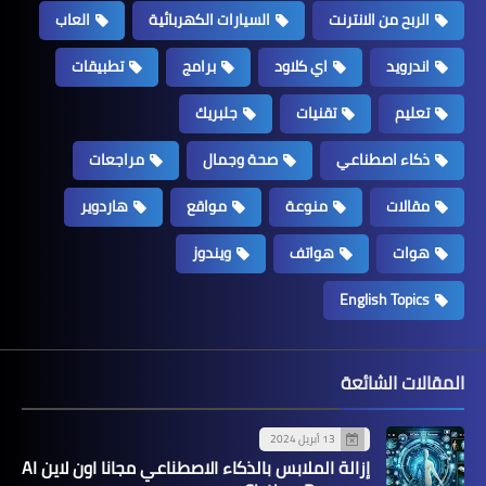
الربح من الانترنت
السيارات الكهربائية
العاب
اندرويد
اي كلاود
برامج
تطبيقات
تعليم
تقنيات
جلبريك
ذكاء اصطناعي
صحة وجمال
مراجعات
مقالات
منوعة
مواقع
هاردوير
هوات
هواتف
ويندوز
English Topics
المقالات الشائعة
13 أبريل 2024
إزالة الملابس بالذكاء الاصطناعي مجانا اون لاين AI