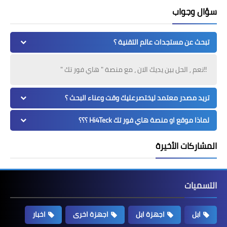
سؤال وجواب
تبحث عن مستجدات عالم التقنية ؟
!!نعم , الحل بين يديك الان ، مع منصة " هاي فور تك "
تريد مصدر معتمد ليختصرعليك وقت وعناء البحث ؟
لماذا موقع او منصة هاي فور تك Hi4Teck ؟؟؟
المشاركات الأخيرة
التسميات
ابل
اجهزة ابل
اجهزة اخرى
اخبار