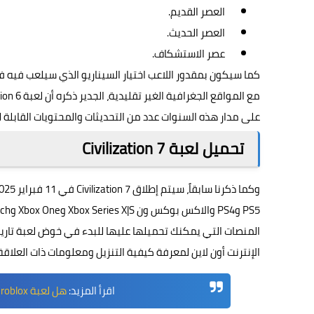
العصر القديم.
العصر الحديث.
عصر الاستشكاف.
كما سيكون بمقدور اللاعب اختيار السيناريو الذي سيلعب فيه في
على مدار هذه السنوات عدد من التحديثات والمحتويات القابلة لل
تحميل لعبة Civilization 7
المنصات التي يمكنك تحميلها عليها للبدء في خوض لعبة تاريخي
الإنترنت أون لاين لمعرفة كيفية التنزيل ومعلومات ذات العلاقة
اقرأ المزيد:
هل لعبة roblox خطيرة للاطفال وما هو سبب حظرها في تركيا