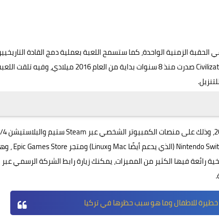
 الحقبة الزمنية الواحدة، كما ستسمح اللعبة بعملية دمج القادة التاريخيي
مع المواقع الجغرافية الغير تقليدية، الجدير ذكره أن لعبة Civilization 6 صدرت منذ 8 سنوات بداية من العام 2016 ميلادي، وفيه تلقت ال
تنزيل.
PS5 وPS4 والاكس بوكس ون Xbox Series X|S وXbox One وNintendo Switch (الذي يدعم أي
ة رائعة فيها الكثير من المميزات، يمكنك زيارة
رابط
الشركة الرسمي عبر
.