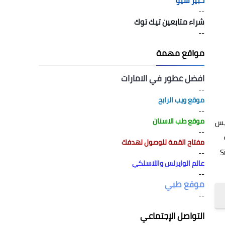
خبير سيو
--
شراء متابعين تيك توك
--
مواقع مهمة
افضل عطور في الامارات
--
موقع ويب الرابح
--
موقع طب الاسنان
فراكسيس
--
ة
مفتاح القمة للوصول لهدفك
 والتي أطلقت في العام 2016 ميلادي، وإليك تفاصيل موعد صدور لعبة Sid
--
عالم الوايرلس واللاسلكي
--
موقع طبي
--
التواصل الإجتماعي
 صدور لعبة Civilization 6 في