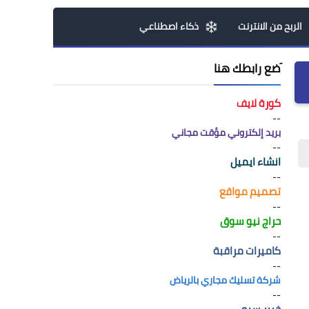
الربح من الانترنت
ذكاء اصطناعي
َضع رابطك هنا
كورة لايف
--
بريد إلكتروني مؤقت مجاني
--
انشاء ايميل
--
تصميم مواقع
--
حراج نيو سوق
--
كاميرات مراقبة
--
شركة تسليك مجاري بالرياض
--