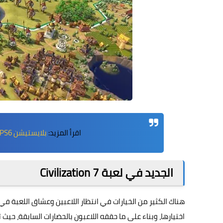
اقرأ المزيد:
بلايستيشن PS6: سعر ومواصفات وموعد إطلاق PlayStation 6
الجديد في لعبة Civilization 7
هناك الكثير من الخيارات في انتظار اللاعبين وعشاق اللعبة في
اختيارها، وبناء على ما حققه اللاعبون بالحضارات السابقة، حيث