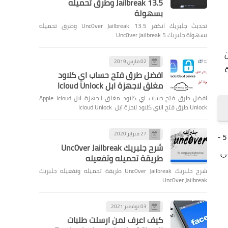
Jailbreak 13.5 وطرق تحميله
بسهولة
تحديث جلبريك انكفر Unc0ver Jailbreak 13.5 وطرق تحميله
بسهولة جلبريك Unc0ver Jailbreak 5
ن
02 مارس 2019
لعبة
افضل طرق فتح حساب اي كلاود
مغلق لاجهزة ابل Icloud Unlock
افضل طرق فتح حساب اي كلاود مغلق لاجهزة ابل Apple Icloud
Unlock طرق فتح الاي كلاود لاجزة آبل Icloud Unlock
27 فبراير 2020
وكما ذكرنا سابقاً، سيتم إطلاق Civilization 7 في 11 فبراير 2025، وذلك على منصات الكمبيوتر الشخصي عبر Steam ستيم والبلاستيشن 4/ 5 -
شرح جلبريك Unc0ver Jailbreak
ضًا Mac وLinux) ومتجر Epic Games Store ، وهي
طريقة تحميله وتفعيله
شرح جلبريك Unc0ver Jailbreak طريقة تحميله وتفعيله جلبريك
Unc0ver Jailbreak
03 نوفمبر 2021
كيف اعرف لمن ارسلت طلبات