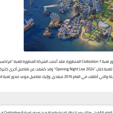
ما هو موعد إطلاق لعبة Civilization 7؟ الكثير ينتظر موعد صدور لعبة Civilization 7 المتطورة، فقد أعلنت الشركة المطورة للعبة "
غيمز" Firaxis Games عن موعد صدورها مع نشر مقطع دعائي للعبة خلال "Opening Night Live 2024" وقد كشفت عن تفاصيل أخرى كثير
خاصة بأسلوب اللعبة والمنصات التي توفرها عليها اللعبة الحديثة
العام المٌقبل، وذلك بعد انتظار لفترة طويلة منذ