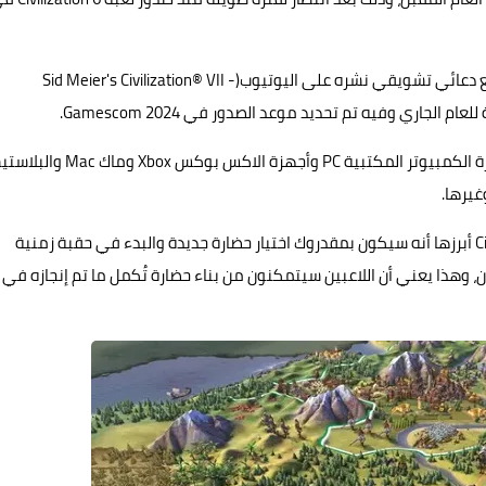
فقد بدأ الاستديو بطرخ تفاصيل موعد صدور اللعبة ضمن مقطع دعائي تشويقي نشره على اليوتيوب(Sid Meier's Civilization® VII -
اللعبة ستتوفر على الكثير من منصات التشغيل من بينها أجهزة الكمبيوتر المكتبية PC وأجهزة الاكس
وهناك الكثير من التغييرات في أسلوب اللعبة على Civilization 7 أبرزها أنه سيكون بمقدروك اختيار حضارة جديدة والبدء في حقبة زمنية
قرون، وهذا يعني أن اللاعبين سيتمكنون من بناء حضارة تُكمل ما تم إنجازه في