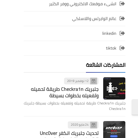
انشىء موقعك الالكتروني ووفر الكثير
عالم الوايرلس واللاسلكي
linkedin
tiktok
المشاركات الشائعة
12 نوفمبر 2019
جلبريك Checkra1n طريقة تحميله
وتفعيله بخطوات بسيطة
جلبريك Checkra1n طريقة تحميله وتفعيله بخطوات بسيطة جلبريك
Checkra1n
24 مايو 2020
تحديث جلبريك انكفر Unc0ver