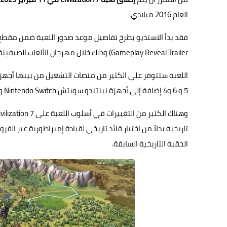
العام 2016 ميلادي.
Gameplay Reveal Trailer) وذلك خلال مهرجان الألعاب الصيفينة للعام الجاري وفيه تم تحديد موعد الصدور في Gamescom 2024.
5 و 6 و4 إضافة إلى أجهزة نينتندو سويتش Nintendo Switch وغيرها.
تاريخية بدلاً من اختيار قائد تاريخي لقيادة إمبراطورية عبر ال
الحقبة التاريخية السابقة.