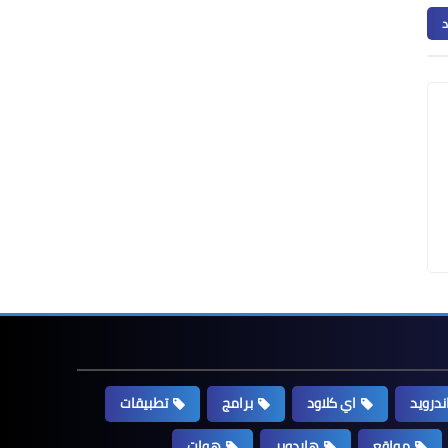
د
ندرويد
اي كلاود
برامج
تطبيقات
مواقع
هاردوير
هوات