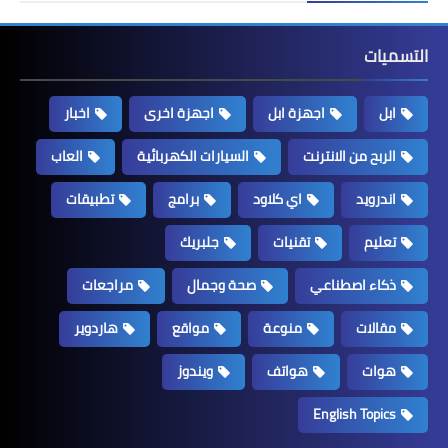
التسميات
ابل
اجهزة ابل
اجهزة اخرى
اخبار
الربح من الانترنت
السيارات الكهربائية
العاب
اندرويد
اي كلاود
برامج
تطبيقات
تعليم
تقنيات
جلبريك
ذكاء اصطناعي
صحة وجمال
مراجعات
مقالات
منوعة
مواقع
هاردوير
هوات
هواتف
ويندوز
English Topics