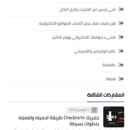
ابني بزنس عبر الانترنت واربح المال
هل تعرف كيف يربح أصحاب المواقع الالكترونية
انشىء موقعك الالكتروني ووفر الكثير
عالم الوايرلس واللاسلكي
linkedin
tiktok
المشاركات الشائعة
12 نوفمبر 2019
جلبريك Checkra1n طريقة تحميله وتفعيله
بخطوات بسيطة