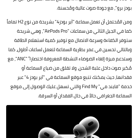
بودز برو"، مع جودة صوت عالية ومُحسنة.
ومن المُحتمل أن تعمل سماعة "آير بودز4" بشريحة من نوع H2 تماماً
كما في الجيل الثاثي من سماعات "AirPods Pro"، وهي شريحة
ستوفر الكفاءة وسرعة الاتصال مع توفير كمية استهلام الطاقة
وبالتالي تحسين في عمر بطارية السماعة لتعمل لساعات أطول، كما
وستدعم ميزة إلغاء الضوضاء النشطة المعروفة اختصارا ً "ANC"، مع
مُكبر صوت داخل علبة الشحن، ولا تقلق من ضياع السماعة أو
فقدانها، حيث يمكنك تتبع موقع السماعة في "آير بودز 4" عبر
خدمة "فايند مي" Find My والتي تسهل عليك الوصول إلى موقع
السماعة الجغرافي حالاً في حال الفقدان أو السرقة.