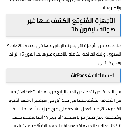
وإلكترونيات.
الأجهزة المُتوقع الكشف عنها غير
هواتف ايفون 16
هناك عدد من الأجهزة التي سيتم الإعلان عنها في حدث Apple 2024
السنوي، وإليك القائمة الكاملة بالأجهزة غير هاتف ايفون 16 الرائد،
وهي كالتالي:
1- سماعات AirPods 4
في البداية نحن نتحدث عن الجيل الرابع من سماعات "AirPods"، حيث
من المُتوقع الكشف عنها في حدث آبل في سبتمبر أو شهر أكتوبر
القادم 2024، حيث تعمل الشركة على طرح طرازين بأسعار مناسبة
ومُختلفة، ومن ضمن مزايا سماعة "آير بودز 4" أنها ستدعم منفذ
USB-C وذلك بدلاً من منفذ Lightning، مع ساقة أقصر من "آبل آير