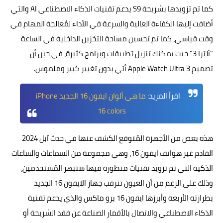
كما تم تزويدها بشريحة S9 يدعم تقنيات الذكاء الاصطناعي AI والتي
أضافت إليها الكفاءة العالية والسرعة في الأداء لمُعالجة المهام في
وقت قياسي، كما تم تحسين مساحة التخزين الداخلية في الساعة
"آلترا 3" حيث يمكنك تنزيل تطبيقات وبرامج كثيرة، في حين أن
تصميم Apple Watch Ultra 3 أتي بدون تغيير كبير وملموس.
اقرأ المزيد:
ما هي ألوان ايفون 16 الجديد iPhone
16 colors
هذه بعض من الأجهزة المُتوقع الكشف عنها في حدث آبل 2024
القادم غير هواتف ايفون 16، وهي مجموعة من السماعات والساعات
الذكية التي تم تزويد تقنيات متطورة فيها ستبهر المُستخدمين،
وذلك على الرغم من أن العيون تترقب جهاز الايفون 16 الجديد
بطرازته الأربعة وأبرزها ايفون 16 برو ماكس والذي يدعم تقنية
الذكاء الاصطناعي والاتصال بالأقمار الصناعة عن فقد الشريحة أو