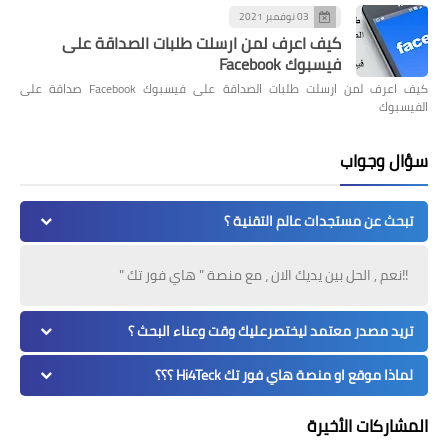
03 نوفمبر 2021
كيف اعرف لمن ارسلت طلبات الصداقة على
فيسبوك Facebook
كيف اعرف لمن ارسلت طلبات الصداقة على فيسبوك Facebook صداقة على
الفيسبوك
سؤال وجواب
تبحث عن مستجدات عالم التقنية ؟
!!نعم , الحل بين يديك الان ، مع منصة " هاي فور تك "
تريد مصدر معتمد ليختصرعليك وقت وعناء البحث ؟
لماذا موقع او منصة هاي فور تك Hi4Teck ؟؟؟
المشاركات الأخيرة