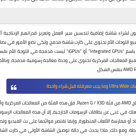
لشراء شاشة إضافية لتحسين سير العمل وتعزيز قدراتهم الإنتاجية أثن
يع اللوحات الأم تحتوي على كارت شاشة مدمج. ولكي نضع الأمور في نصا
الصحيح، فإن المعالجات الرسومية المدمجة والتي يُشار إليها باسم “Integrated GPUs” أو “iGPUs” ليست مدمجة في اللوحة ا
ميع المعالجات المركزية تحتوي على وحدة معالجة رسومية مدمجة، وبالأ
راء واحدة
لكن إذا كنت تمتلك معالج مركزي مثل Core I7-14700 أو معالج AMD من فئة Ryzen G / X3D، فإن هذه الفئة من المعالجات المرك
ك في غنى عن بطاقات الرسومات الخارجية، إلا أن هذه المعالجات الرسو
د أو ممارسة الألعاب المتطورة، وإنما تقتصر فوائدها على بث الفيديو وت
سيطة. ومع ذلك، ماذا يحدث في حالة توصيل الشاشة الأولى في كارت الش