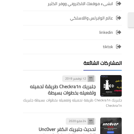
انشىء موقعك الالكتروني ووفر الكثير
عالم الوايرلس واللاسلكي
linkedin
tiktok
المشاركات الشائعة
12 نوفمبر 2019
جلبريك Checkra1n طريقة تحميله
وتفعيله بخطوات بسيطة
جلبريك Checkra1n طريقة تحميله وتفعيله بخطوات بسيطة جلبريك
Checkra1n
24 مايو 2020
تحديث جلبريك انكفر Unc0ver