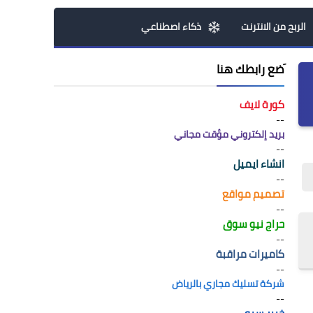
الربح من الانترنت
ذكاء اصطناعي
َضع رابطك هنا
كورة لايف
--
بريد إلكتروني مؤقت مجاني
--
انشاء ايميل
--
تصميم مواقع
--
حراج نيو سوق
--
كاميرات مراقبة
--
شركة تسليك مجاري بالرياض
--