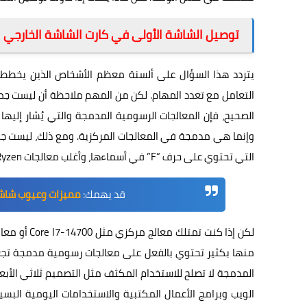
توصيل الشاشة الأولى في كارت الشاشة الخارجي
يتردد هذا السؤال على ألسنة معظم الأشخاص الذين يخططون 
التعامل مع تعدد المهام. لكن من المهم ملاحظة أن ليست جم
وإنما هي مدمجة في المعالجات المركزية. ومع ذلك، ليست ج
التي تحتوي على حرف “F” في أسماءها، وأغلب معالجات AMD Ryzen بنفس الشكل.
قد يهمك:
مميزات وعيوب شاشات Ultra Wide وما يجب معرفته قبل ش
منها بكثير تحتوي بالفعل على معالجات رسومية مدمجة تجعل
المدمجة لا تصلح للاستخدام المكثف مثل التصميم ثلاثي الأبعا
الويب وبرامج الأعمال المكتبية والاستخدامات اليومية الب