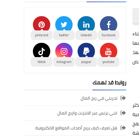
اء
pinterest
twitter
linkedin
facebook
بها
لأم نفسها،
خص
tiktok
instagram
paypal
youtube
روابط قد تهمك
تجربتي في ربح المال
زية وأكثر
ابني بزنس عبر الانترنت واربح المال
مية
صفح
هل تعرف كيف يربح أصحاب المواقع الالكترونية
اشة