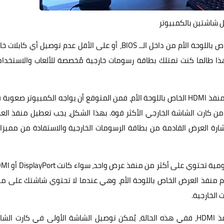
 شاشتين بالكمبيوتر
مبدئيًا، لتجنب المشاكل، يُنصح عادةً بتعطيل منفذ العرض الخاص باللوحة الأم من داخل الــ BIOS، أو على الأقل عدم توصيل أي ك
هذا طالما كنت تمتلك بطاقة رسومات خارجية مُخصصة للألعاب والاستخدا
السبب هو أنه في حالة توصيل أي كابلات لإشارات العرض في منفذ HDMI الخاص باللوحة الأم، فمن المتوقع أن يواجه الكمبيوتر صع
اب من كارت الشاشة الخارجي الأكثر قوة. بهذا الشكل، يجب تعطيل منفذ ال
شارة العرض القادمة من بطاقة الرسومات الخارجية والاستفادة من مميزا
دام منفذ العرض الخاص باللوحة الأم، وهي عندما لا تحتوي شاشتك على م
الخارجية.
فإذا افترضنا أنك تمتلك شاشتين لا يحتويان سوى على منافذ HDMI، ففي هذه الحالة، يُمكن توصيل الشاشة الأولى في كارت ا