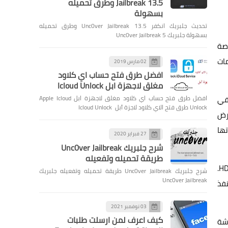
Jailbreak 13.5 وطرق تحميله
بسهولة
تحديث جلبريك انكفر Unc0ver Jailbreak 13.5 وطرق تحميله
بسهولة جلبريك Unc0ver Jailbreak 5
ابلات خاصة
مات
02 مارس 2019
افضل طرق فتح حساب اي كلاود
مغلق لاجهزة ابل Icloud Unlock
وبة في
افضل طرق فتح حساب اي كلاود مغلق لاجهزة ابل Apple Icloud
Unlock طرق فتح الاي كلاود لاجزة آبل Icloud Unlock
عرض
تها
27 فبراير 2020
شرح جلبريك Unc0ver Jailbreak
طريقة تحميله وتفعيله
إذا أردنا توصيل أكثر من شاشة واحدة، فإن أغلب البطاقات الرسومية تحتوي على أكثر من منفذ عرض واحد، سواء كانت DisplayPort أو HDMI.
شرح جلبريك Unc0ver Jailbreak طريقة تحميله وتفعيله جلبريك
Unc0ver Jailbreak
نفذ
03 نوفمبر 2021
كيف اعرف لمن ارسلت طلبات
لشاشة