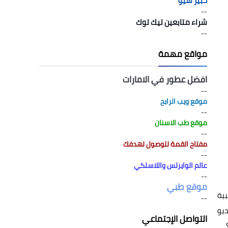
خبير سيو
--
شراء متابعين تيك توك
--
مواقع مهمة
افضل عطور في الامارات
--
موقع ويب الرابح
--
موقع طب الاسنان
--
مفتاح القمة للوصول لهدفك
--
عالم الوايرلس واللاسلكي
--
موقع طبي
بية
--
ديو
التواصل الإجتماعي