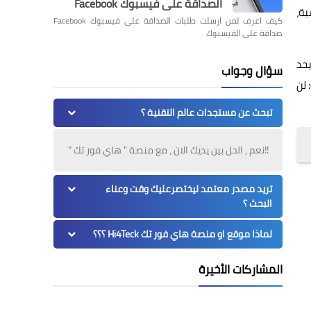
الصداقة على فيسبوك Facebook
ية،
كيف اعرف لمن ارسلت طلبات الصداقة على فيسبوك Facebook
صداقة على الفيسبوك
يحد
سؤال وجواب
 لن
تبحث عن مستجدات عالم التقنية ؟
!!نعم , الحل بين يديك الان ، مع منصة " هاي فور تك "
تريد مصدر معتمد ليختصرعليك وقت وعناء
البحث ؟
لماذا موقع او منصة هاي فور تك Hi4Teck ؟؟؟
المشاركات الأخيرة