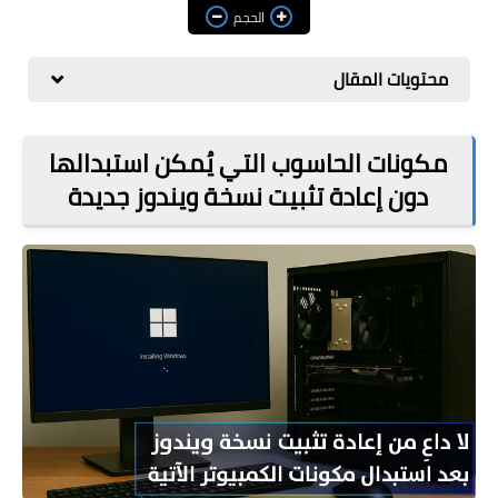
مراجعات
الحجم
العاب
محتويات المقال
صحة وجمال
الربح من الانترنت
مكونات الحاسوب التي يُمكن استبدالها
دون إعادة تثبيت نسخة ويندوز جديدة
ذكاء اصطناعي