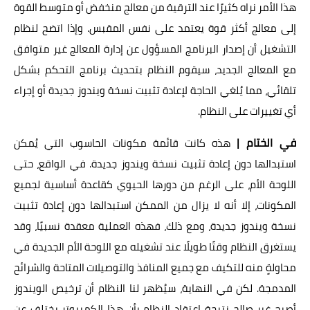
هذا الأمر نراه كثيرًا عند الترقية من معالج منخفض أو متوسط القوة
إلى معالج أكثر قوة يعتمد على نفس المقبس. وإذا اتضح لنظام
التشغيل أن إصدار البرنامج المسؤول عن إدارة المعالج غير متوافق
مع المعالج الجديد، سيقوم النظام بتحديث برنامج التحكم بشكل
تلقائي، مما يُلغي الحاجة لإعادة تثبيت نسخة ويندوز جديدة أو إجراء
أي تغييرات على النظام.
في الختام |
هذه كانت قائمة مكونات الحاسوب التي يُمكن
استبدالها دون إعادة تثبيت نسخة ويندوز جديدة. في الواقع، حتى
اللوحة الأم، على الرغم من دورها الحيوي كقاعدة أساسية لجميع
المكونات، إلا أنه لا يزال من الممكن استبدالها دون إعادة تثبيت
نسخة ويندوز جديدة، ومع ذلك، فهذه العملية معقدة نسبيًا، وقد
يستغرق النظام وقتًا طويلًا عند تشغيله مع اللوحة الأم الجديدة في
محاولةٍ منه للتكيف مع جميع المنافذ والتوصيلات المتاحة والشرائح
المدمجة. لكن في النهاية، سيُظهر لنا النظام أن ترخيص الويندوز
أصبح غير صالح نتيجة اعتقاد النظام بأن هذا الكمبيوتر يختلف عن