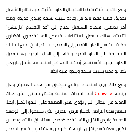
ومع ذلك، إذا كنت تخطط لاستبدال الهارد المُثبت عليه نظام التشغيل
تحديدًا، فهنا فقط لابد من إعادة تثبيت نسخة ويندوز جديدة، وهذا
أمر بديهي، فنظام التشغيل يحتاج إلى أحد الأقسام "بارتيشن"
لتثبيته. هناك بالفعل استثناءات، فبعض المستخدمون يُفضلون
فكرة استنساخ الهارد القديم إلى الجديد، حيث يتم نسخ جميع البيانات
الموجودة على الهارد القديم ونقلها إلى الهارد الجديد. بعد توصيل
الهارد الجديد المُستنسخ، يُمكننا البدء في استخدامه بشكل طبيعي
كما لو قمنا بتثبيت نسخة ويندوز عليه أيضًا.
ومع ذلك، يجب استخدام برنامج موثوق في هذه العملية، ولعل
برنامج
CloneZilla
أحد الخيارات المتاحة بشكل مجاني، لكن هناك
العديد من البدائل التي تؤدي نفس المهمة على النحو الأمثل أيضًا.
تسمح هذه البرامج باختيار قرص التخزين الذي سيتحول إلى الوجهة
الجديدة وقرص التخزين المُستخدم كمصدر لاستنساخ بياناته، ويجب أن
تكون سعة قسم تخزين الوجهة أكبر من سعة تخزين قسم المصدر،