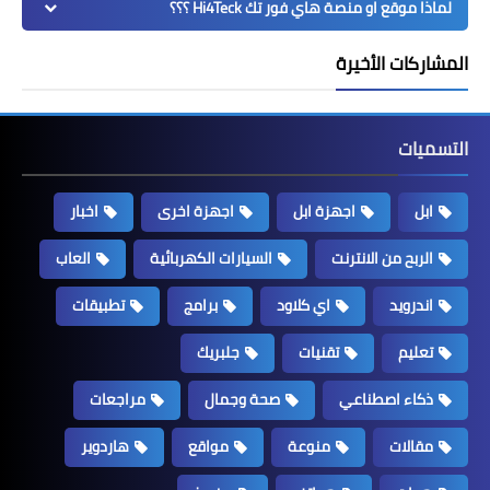
لماذا موقع او منصة هاي فور تك Hi4Teck ؟؟؟
المشاركات الأخيرة
التسميات
ابل
اجهزة ابل
اجهزة اخرى
اخبار
الربح من الانترنت
السيارات الكهربائية
العاب
اندرويد
اي كلاود
برامج
تطبيقات
تعليم
تقنيات
جلبريك
ذكاء اصطناعي
صحة وجمال
مراجعات
مقالات
منوعة
مواقع
هاردوير