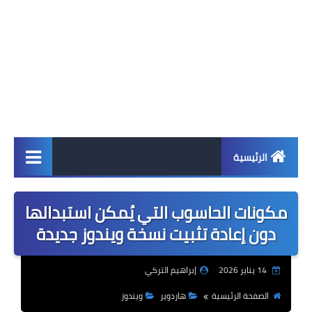
الرئيسية
اخبار
مكونات الحاسوب التي يُمكن استبدالها
ابل
دون إعادة تثبيت نسخة ويندوز جديدة
اندرويد
14 يناير 2026
إبراهيم التركي
ويندوز
الصفحة الرئيسية
هاردوير
ويندوز