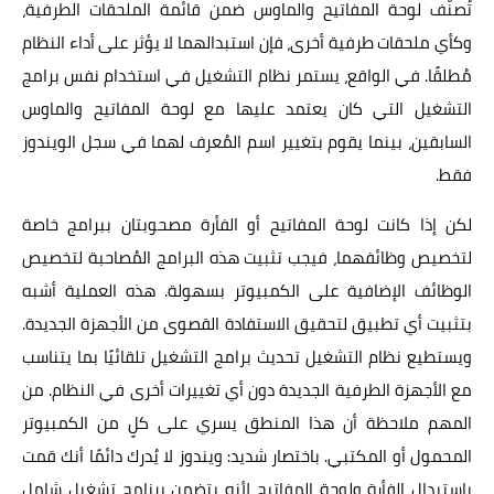
تُصنّف لوحة المفاتيح والماوس ضمن قائمة الملحقات الطرفية،
وكأي ملحقات طرفية أخرى، فإن استبدالهما لا يؤثر على أداء النظام
مُطلقًا. في الواقع، يستمر نظام التشغيل في استخدام نفس برامج
التشغيل التي كان يعتمد عليها مع لوحة المفاتيح والماوس
السابقين، بينما يقوم بتغيير اسم المُعرف لهما في سجل الويندوز
فقط.
لكن إذا كانت لوحة المفاتيح أو الفأرة مصحوبتان ببرامج خاصة
لتخصيص وظائفهما، فيجب تثبيت هذه البرامج المُصاحبة لتخصيص
الوظائف الإضافية على الكمبيوتر بسهولة. هذه العملية أشبه
بتثبيت أي تطبيق لتحقيق الاستفادة القصوى من الأجهزة الجديدة.
ويستطيع نظام التشغيل تحديث برامج التشغيل تلقائيًا بما يتناسب
مع الأجهزة الطرفية الجديدة دون أي تغييرات أخرى في النظام. من
المهم ملاحظة أن هذا المنطق يسري على كلٍ من الكمبيوتر
المحمول أو المكتبي. باختصار شديد: ويندوز لا يُدرك دائمًا أنك قمت
باستبدال الفأرة ولوحة المفاتيح لأنه يتضمن برنامج تشغيل شامل