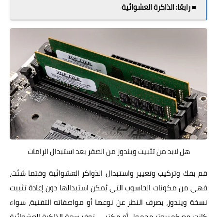
■ رابعًا: الذاكرة العشوائية
هل لابد من تثبيت ويندوز من الصفر بعد استبدال الرامات
قم بفك وتركيب وتغيير واستبدال الذواكر العشوائية وقتما شئت،
فهي من مكونات الحاسوب التي يُمكن استبدالها دون إعادة تثبيت
نسخة ويندوز، بصرف النظر عن نوعها أو مواصفاته التقنية، سواء
كانت مع كمبيوتر محمول أو مكتبي. توفر سعة الذاكرة العشوائية