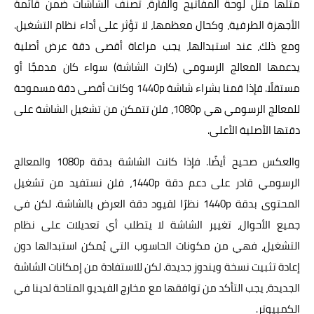
مثلها مثل لوحة المفاتيح والفأرة، تُصنّف الشاشات ضمن قائمة
الأجهزة الطرفية، وكحال معظمها، لا تؤثر على أداء نظام التشغيل.
ومع ذلك، عند استبدالها، يجب مراعاة أقصى دقة عرض أصلية
يدعمها المعالج الرسومي (كارت الشاشة) سواء كان مدمجًا أو
مستقلًا. فإذا قمنا بشراء شاشة 1440p وكانت أقصى دقة مسموحة
للمعالج الرسومي هي 1080p، فلن تتمكن من تشغيل الشاشة على
دقتها الأصلية الأعلى.
والعكس صحيح أيضًا. فإذا كانت الشاشة بدقة 1080p والمعالج
الرسومي قادر على دعم دقة 1440p، فلن نستفيد من تشغيل
المحتوى بدقة 1440p نظرًا لقيود دقة العرض بالشاشة. لكن في
جميع الأحوال، تغيير الشاشة لا يتطلب أي تعديلات على نظام
التشغيل، فهي من مكونات الحاسوب التي يُمكن استبدالها دون
إعادة تثبيت نسخة ويندوز جديدة. لكن للاستفادة من إمكانات الشاشة
الجديدة، يجب التأكد من توافقها مع مخارج الفيديو المتاحة لدينا في
الكمبيوتر.