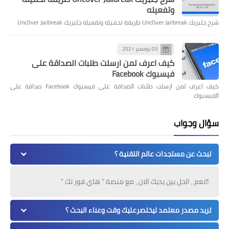
وتفعيله
شرح جلبريك Unc0ver Jailbreak طريقة تحميله وتفعيله جلبريك Unc0ver Jailbreak
03 نوفمبر 2021
كيف اعرف لمن ارسلت طلبات الصداقة على
فيسبوك Facebook
كيف اعرف لمن ارسلت طلبات الصداقة على فيسبوك Facebook صداقة على
الفيسبوك
سؤال وجواب
تبحث عن مستجدات عالم التقنية ؟
!!نعم , الحل بين يديك الان ، مع منصة " هاي فور تك "
تريد مصدر معتمد ليختصرعليك وقت وعناء البحث ؟