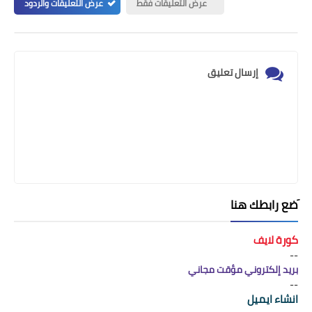
عرض التعليقات فقط
عرض التعليقات والردود
إرسال تعليق
َضع رابطك هنا
كورة لايف
--
بريد إلكتروني مؤقت مجاني
--
انشاء ايميل