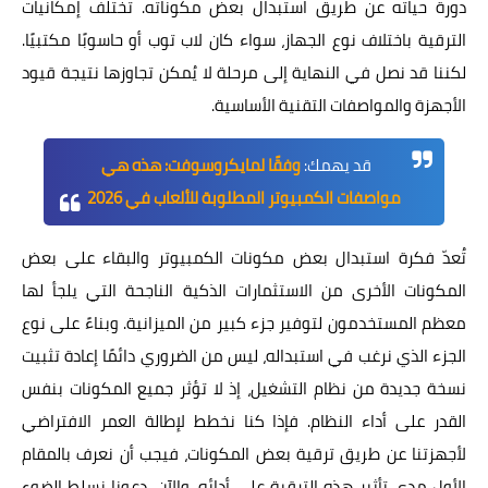
دورة حياته عن طريق استبدال بعض مكوناته. تختلف إمكانيات
الترقية باختلاف نوع الجهاز، سواء كان لاب توب أو حاسوبًا مكتبيًا.
لكننا قد نصل في النهاية إلى مرحلة لا يُمكن تجاوزها نتيجة قيود
الأجهزة والمواصفات التقنية الأساسية.
قد يهمك:
وفقًا لمايكروسوفت: هذه هي
مواصفات الكمبيوتر المطلوبة للألعاب في 2026
تُعدّ فكرة استبدال بعض مكونات الكمبيوتر والبقاء على بعض
المكونات الأخرى من الاستثمارات الذكية الناجحة التي يلجأ لها
معظم المستخدمون لتوفير جزء كبير من الميزانية. وبناءً على نوع
الجزء الذي نرغب في استبداله، ليس من الضروري دائمًا إعادة تثبيت
نسخة جديدة من نظام التشغيل، إذ لا تؤثر جميع المكونات بنفس
القدر على أداء النظام. فإذا كنا نخطط لإطالة العمر الافتراضي
لأجهزتنا عن طريق ترقية بعض المكونات، فيجب أن نعرف بالمقام
الأول مدى تأثير هذه الترقية على أدائه. والآن، دعونا نسلط الضوء