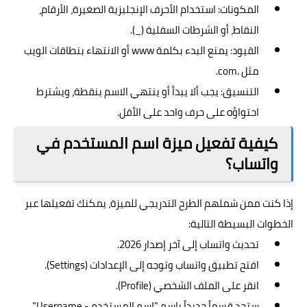
المكونات: استخدام الأحرف الإنجليزية الصغيرة، الأرقام،
النقاط، أو الشرطات السفلية (_).
القيود: يمنع البدء بكلمة www أو الانتهاء بنطاقات الويب
مثل .com.
التنسيق: يجب ألا يبدأ أو ينتهي الاسم بنقطة، ويشترط
احتواؤه على حرف واحد على الأقل.
كيفية تفعيل ميزة اسم المستخدم في
واتساب؟
إذا كنت ممن شملهم الطرح التدريجي للميزة، يمكنك تفعيلها عبر
الخطوات البسيطة التالية:
تحديث واتساب إلى آخر إصدار 2026.
افتح تطبيق واتساب وتوجه إلى الإعدادات (Settings).
انقر على الملف الشخصي (Profile).
ستجد قسماً جديداً باسم "اسم المستخدم - Username".