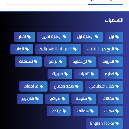
التسميات
ابل
اجهزة ابل
اجهزة اخرى
اخبار
الربح من الانترنت
السيارات الكهربائية
العاب
اندرويد
اي كلاود
برامج
تطبيقات
تعليم
تقنيات
جلبريك
ذكاء اصطناعي
صحة وجمال
مراجعات
مقالات
منوعة
مواقع
هاردوير
هوات
هواتف
ويندوز
English Topics