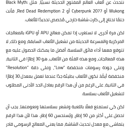
نتحدث عن ألعاب العالم المفتوح الحديثة نسبيًا، مثل Black Myth:
Wukong أو Cyberpunk 2077 أو Red Dead Redemption 2، فأنت
حتمًا تحتاج إلى كارت شاشة خارجي مُخصص تحديدًا للألعاب.
لكن مرة أخرى، لا تستغرب إذا تمكن معالج APU أو iGPU بالمعالجات
المركزية والمسرعة الحديثة من تشغيل الألعاب السابقة، ومع ذلك، لا
تتوقع معها أداء فائق السلاسة. أفضل ما يمكنك الحصول عليه مع
هذه المعالجات، ومع هذه الفئة من الألعاب، هو 30 إطارًا في الثانية،
وعلى جودة رسومات منخفضة “Low”، وعلى دقة “Resolution”
منخفضة أيضًا. تكون الألعاب بطيئة جدًا عندما تعمل بمعدل 30 إطارًا
في الثانية، على الرغم من أن هذا الرقم يعادل الحد الأدنى المطلوب
لتشغيل الألعاب بسلاسة.
لكن كي تستمتع فعلًا باللعبة وتشعر بسلاستها ونعومتها، يجب أن
تحصل على أكثر من 50 إطار، ويُستحسن 60 إطار. هذا لأن هذا الرقم
يتماشى مع معدل تحديث الشاشة، مما يعني المعالج الرسومي قادر