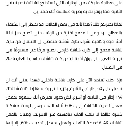
على معالجة ما يكفِ من الإطارات التي تستطيع الشاشة تحديثه في
الثانية، مما يوفر تجربة بصرية وسلاسة أداء ممتازين.
لماذا نخبركم ذلك؟ هذا لأنه في بعض الحالات، قد نضطر إلى الاكتفاء
بالمعالج الرسومي المدمج لفترة من الوقت حتى تصبح ميزانيتنا
أكثر قوة وكافية لشراء كارت شاشة منفصل. إن الانتقال من كارت
شاشة مدمج إلى كارت شاشة خارجي يصنع فرقًا غير مسبوقًا في
تجربة اللعب، حتى وإن أخذنا ارخص كرت شاشة مناسب للالعاب 2026
في الاعتبار.
فإذا كنت تعتمد الآن على كارت شاشة داخلي، فهذا يعني أنك لن
تحصل على 60 إطار في الثانية، وتزيد التجربة سوءًا إذا كانت شاشتك
144 إطار في الثانية أو أسرع. لكن دعونا نفترض أنك ستقوم بخفض
معدل تحديث الشاشة إلى 60Hz أثناء اللعب، وهي ليست مشكلة
كبيرة طالما لا تلعب ألعاب تنافسية عبر الانترنت، وهناك بالفعل
شاشات 4K مُخصصة للألعاب وتعمل بمعدل تحديث 60Hz، إلا إنها