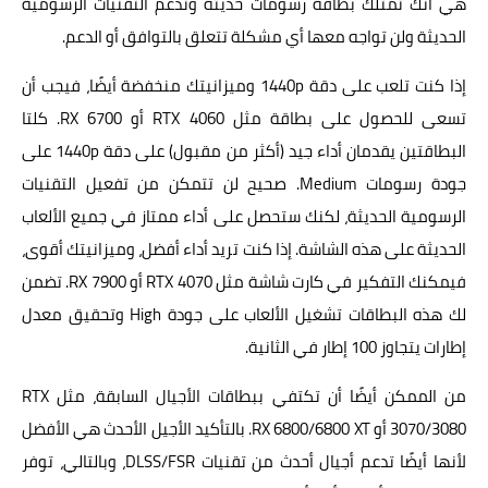
هي أنك تمتلك بطاقة رسومات حديثة وتدعم التقنيات الرسومية
الحديثة ولن تواجه معها أي مشكلة تتعلق بالتوافق أو الدعم.
إذا كنت تلعب على دقة 1440p وميزانيتك منخفضة أيضًا، فيجب أن
تسعى للحصول على بطاقة مثل RTX 4060 أو RX 6700. كلتا
البطاقتين يقدمان أداء جيد (أكثر من مقبول) على دقة 1440p على
جودة رسومات Medium. صحيح لن تتمكن من تفعيل التقنيات
الرسومية الحديثة، لكنك ستحصل على أداء ممتاز في جميع الألعاب
الحديثة على هذه الشاشة. إذا كنت تريد أداء أفضل، وميزانيتك أقوى،
فيمكنك التفكير في كارت شاشة مثل RTX 4070 أو RX 7900. تضمن
لك هذه البطاقات تشغيل الألعاب على جودة High وتحقيق معدل
إطارات يتجاوز 100 إطار في الثانية.
من الممكن أيضًا أن تكتفي ببطاقات الأجيال السابقة، مثل RTX
3070/3080 أو RX 6800/6800 XT. بالتأكيد الأجيل الأحدث هي الأفضل
لأنها أيضًا تدعم أجيال أحدث من تقنيات DLSS/FSR، وبالتالي، توفر