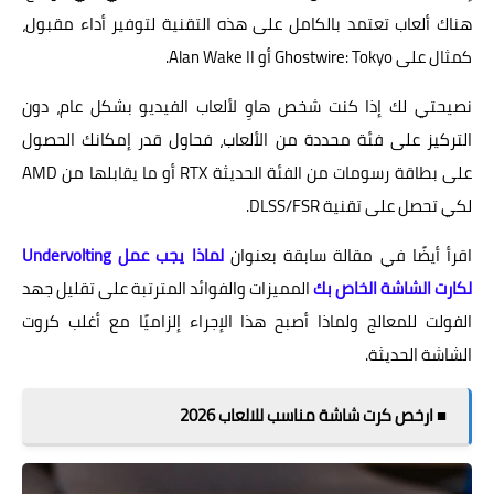
هناك ألعاب تعتمد بالكامل على هذه التقنية لتوفير أداء مقبول،
كمثال على Ghostwire: Tokyo أو Alan Wake II.
نصيحتي لك إذا كنت شخص هاوِ لألعاب الفيديو بشكل عام، دون
التركيز على فئة محددة من الألعاب، فحاول قدر إمكانك الحصول
على بطاقة رسومات من الفئة الحديثة RTX أو ما يقابلها من AMD
لكي تحصل على تقنية DLSS/FSR.
اقرأ أيضًا في مقالة سابقة بعنوان
لماذا يجب عمل Undervolting
لكارت الشاشة الخاص بك
المميزات والفوائد المترتبة على تقليل جهد
الفولت للمعالج ولماذا أصبح هذا الإجراء إلزاميًا مع أغلب كروت
الشاشة الحديثة.
■ ارخص كرت شاشة مناسب للالعاب 2026