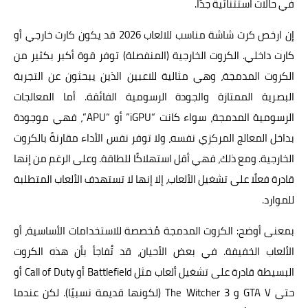
في حالات استثنائية جدًا.
إن ارخص كرت شاشة مناسب للالعاب 2026 قد يكون كارت خارجي أو
كارت داخلي. الكروت الخارجية (المنفصلة) توفر قوة أكبر بكثير من
الكروت المدمجة، وهي مثالية للاعبين الذين يبحثون عن التجربة
البصرية الممتازة والجودة الرسومية الفائقة. أما المعالجات
الرسومية المدمجة، سواء كانت “iGPU” أو “APU”، فهي موجودة
بداخل المعالج المركزي نفسه، ولا توفر نفس الأداء مقارنةً بالكروت
الخارجية. ومع ذلك، فهي أقل استهلاكًا للطاقة. وعلى الرغم من إنها
قادرة فعلًا على تشغيل الألعاب، إلا إنها لا تستهدف الألعاب المتطلبة
للموارد.
بمعنى أوضح: الكروت المدمجة مُخصصة للاستخدامات الأساسية، أو
الألعاب الخفيفة. في بعض الأحيان، قد تُفاجأ بأن هذه الكروت
البسيطة قادرة على تشغيل ألعاب مثل Battlefield أو Call of Duty أو
حتى GTA V و The Witcher 3 (لكونها قديمة نسبيًا). لكن عندما