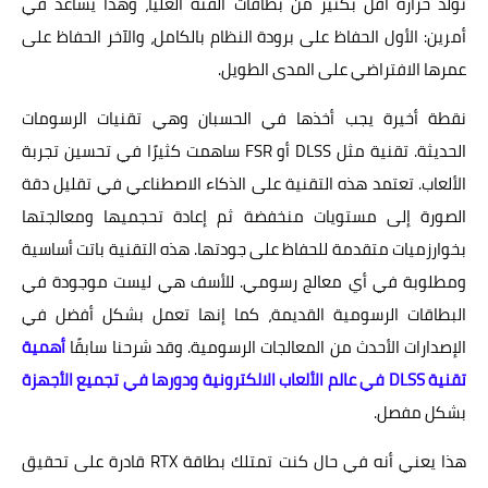
تولّد حرارة أقل بكثير من بطاقات الفئة العليا، وهذا يساعد في
أمرين: الأول الحفاظ على برودة النظام بالكامل، والآخر الحفاظ على
عمرها الافتراضي على المدى الطويل.
نقطة أخيرة يجب أخذها في الحسبان وهي تقنيات الرسومات
الحديثة. تقنية مثل DLSS أو FSR ساهمت كثيرًا في تحسين تجربة
الألعاب. تعتمد هذه التقنية على الذكاء الاصطناعي في تقليل دقة
الصورة إلى مستويات منخفضة ثم إعادة تحجميها ومعالجتها
بخوارزميات متقدمة للحفاظ على جودتها. هذه التقنية باتت أساسية
ومطلوبة في أي معالج رسومي. للأسف هي ليست موجودة في
البطاقات الرسومية القديمة، كما إنها تعمل بشكل أفضل في
الإصدارات الأحدث من المعالجات الرسومية. وقد شرحنا سابقًا
أهمية
تقنية DLSS في عالم الألعاب الالكترونية ودورها في تجميع الأجهزة
بشكل مفصل.
هذا يعني أنه في حال كنت تمتلك بطاقة RTX قادرة على تحقيق