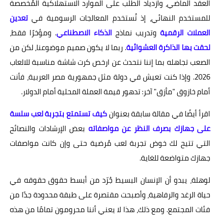
العقد الماضي، وازدياد الطلب على الموارد الاستهلاكية المُخصصة
للمستخدم النهائي، إذ تُستخدم المعالجات الرسومية في
تعدين
العملات الرقمية
وتدريب نماذج
الذكاء الاصطناعي
. ومؤخرًا فقط،
لحقت بها الذاكرة العشوائية
. ربما لا يكون صميم موضوعنا، لكن من
الصعب تجاهله بما إننا نتحدث عن ارخص كرت شاشة مناسبة للالعاب
2026. وإذا كنت تعيش في دولة مثل جمهورية مصر العربية، فأنت
أمام خازوق "مأزق" آخر: تدهور قيمة العملة المحلية أمام الدولار.
اقرأ أيضًا في مقالة سابقة بعنوان
كيف تستمتع بتجربة لعب سلسة
على جهازك بصرف النظر عن مواصفاته
بعض الإرشادات والنصائح
التي تتيح لك خوض تجربة لعب مُرضية حتى وإن كانت مواصفات
جهازك متواضعة للغاية.
لوهلة، يبدو أن الإنسان البسيط جُرّد من أبسط حقوق حقوقه في
حياة الرغد والرفاهية، وأصبحت مقتصرة على طبقة محدودة جدًا من
فئات المجتمع. ومع ذلك، هذا لا يعني أننا محرومون تمامًا من هذه