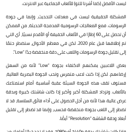
ليست الأفضل (كما أشرنا للتو) للألعاب الجماعية عبر الانترنت.
المشكلة الحقيقية ليست في معدلات التحديث، وإنما في جودة
الرسومات. فمع المعالجات الرسومية المدمجة الحديثة، من الممكن
أن تحصل على 60 إطارًا في الألعاب الخفيفة أو الأقدم نسبيًا، أي التي
تم إطلاقها قبل عام 2020. لكن في معظم الأحوال، ستضطر حتمًا
إلى تقليل جودة الرسومات واللعب على دقة منخفضة جدًا “Low”.
بعض اللاعبين يمكنهم الاكتفاء بجودة “Low” لأنه من السهل
إرضاءهم. لكن إذا كنت لاعب متمرس وتحب الجودة البصرية العالية،
فستوف تقف هذه الجودة السيئة عقبة أساسية أمام استمتاعك
بالألعاب. وتزداد المشكلة أكبر وأكبر إذا كانت شاشتك كبيرة وبدقة
عرض عالية. هذا لأنه من أجل الحصول على أداء فائق السلاسة، قد لا
تضطر إلى اللعب بجودة منخفضة فحسب، وإنما قد تضطر إلى تقليل
أبعاد ودقة الشاشة “Resolution” أيضًا.
فإذا كانت شاشتك بدقة 1440p أو 1080p، فقد لا تجد خيارًا أمامك من