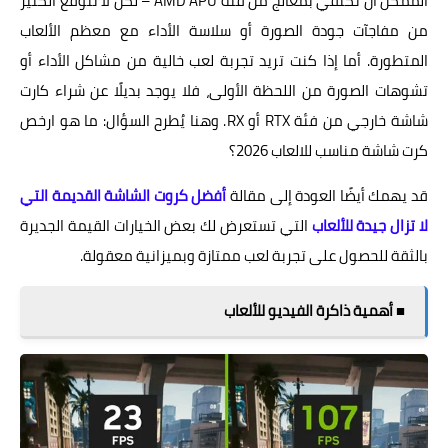
الممكن أن تكتفي بمعالج من فئة AMD APU – لكن لا تتوقع الكثير
من مفاجآت جودة الصورة أو سلاسة الأداء مع معظم الألعاب
المتطورة. أما إذا كنت تريد تجربة لعب خالية من مشاكل الأداء أو
تشوهات الصورة من اللحظة الأولى، فلا يوجد بديلًا عن شراء كارت
شاشة خارجي من فئة RTX أو RX. وهنا يُطرح السؤال: ما هو ارخص
كرت شاشة مناسب للالعاب 2026؟
قد يهمك أيضًا العودة إلى مقالة
أفضل كروت الشاشة القديمة التي
لا تزال جيدة للألعاب
التي تستعرض لك بعض الخيارات القيمة الجديرة
بالثقة للحصول على تجربة لعب ممتازة وبميزانية معقولة.
■ أهمية ذاكرة الفيديو للألعاب