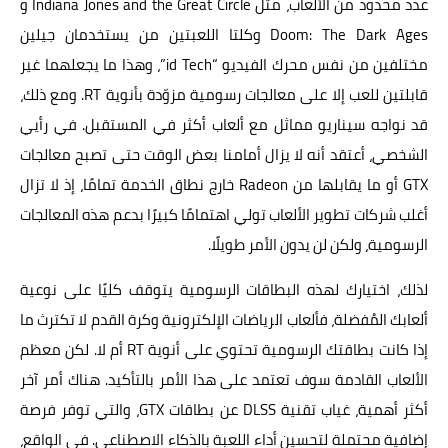
عدد محدود من الألعاب، مثل Indiana Jones and the Great Circle و
Doom: The Dark Ages وكلتا اللعبتين من يستخدمان جيلين
مختلفين من نفس محرك الفيديو “id Tech”، وهذا ما يجعلهما غير
قابلتين للعب إلا على معالجات رسومية مزوّدة بأنوية RT. ومع ذلك،
قد نواجه سيناريو مماثل مع ألعاب أكثر في المستقبل. في رأيي
الشخصي، أعتقد أنه لا يزال أمامنا بعض الوقت حتى تصبح معالجات
GTX أو ما يقابلها من Radeon خارج نطاق الخدمة تمامًا، إذ لا تزال
أغلب شركات تطوير الألعاب تولي اهتمامًا كبيرًا بدعم هذه المعالجات
الرسومية، ولكن لن يدون الأمر طويلًا.
لذلك، اختيارك لهذه البطاقات الرسومية يتوقف كليًا على نوعية
ألعابك المُفضلة، فألعاب الرياضات الإلكترونية وكرة القدم لا تكترث ما
إذا كانت بطاقتك الرسومية تحتوي على أنوية RT أم لا. لكن معظم
الألعاب القادمة سوف تعتمد على هذا الأمر بالتأكيد. هناك أمر آخر
أكثر أهمية، غياب تقنية DLSS عن بطاقات GTX، والتي توفر فرصة
إضافية محتملة لتحسين أداء اللعبة بالذكاء الاصطناعي. في الواقع،