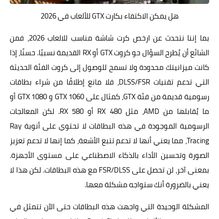
هل يمكن الاكتفاء بكارت GTX للألعاب في 2026
بما إننا نتحدث عن ارخص كرت شاشة مناسب للالعاب 2026، فمن
الشائع أن يُطرح السؤال حو كروت GTX أو RX القديمة نسبيًا. حسنًا، إذا
كانت ميزانيتك محدودة ولا تسمح للوصول إلى كروت الفئة الحديثة
التي تدعم تقنيات DLSS/FSR، فلا مانع إطلاقًا من شراء بطاقات
رسومية قديمة من فئة GTX، كمثال على GTX 1060 و GTX 1080 أو
ما يُقابلها من AMD، مثل RX 480 أو RX 580. لكن المعالجات
الرسومية الموجودة في هذه البطاقات لا تحتوي على أنوية Ray
Tracing، مما يعني أنها لا تدعم تتبع الأشعة، كما إنها لا تدعم تعزيز
الصورة وتحسين الأداء بالذكاء الاصطناعي على مستوى الأجهزة.
بمعنى آخر، لن تحصل على FSR/DLSS مع هذه البطاقات. لكن هذا لا
يعني بالضرورة أنك ستواجه مشكلة معها.
المشكلة الوحيدة التي واجهت هذه البطاقات حتى الآن تتمثل في