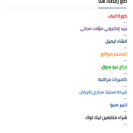
َضع رابطك هنا
كورة لايف
--
بريد إلكتروني مؤقت مجاني
--
انشاء ايميل
--
تصميم مواقع
--
حراج نيو سوق
--
كاميرات مراقبة
--
شركة تسليك مجاري بالرياض
--
خبير سيو
--
شراء متابعين تيك توك
--