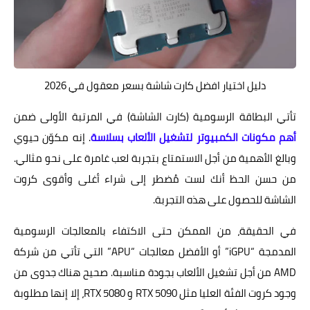
دليل اختيار افضل كارت شاشة بسعر معقول في 2026
تأتي البطاقة الرسومية (كارت الشاشة) في المرتبة الأولى ضمن
أهم مكونات الكمبيوتر لتشغيل الألعاب بسلاسة
. إنه مكوّن حيوي
وبالغ الأهمية من أجل الاستمتاع بتجربة لعب غامرة على نحو مثالي.
من حسن الحظ أنك لست مُضطر إلى شراء أغلى وأقوى كروت
الشاشة للحصول على هذه التجربة.
في الحقيقة، من الممكن حتى الاكتفاء بالمعالجات الرسومية
المدمجة “iGPU” أو الأفضل معالجات “APU” التي تأتي من شركة
AMD من أجل تشغيل الألعاب بجودة مناسبة. صحيح هناك جدوى من
وجود كروت الفئة العليا مثل RTX 5090 و RTX 5080، إلا إنها مطلوبة