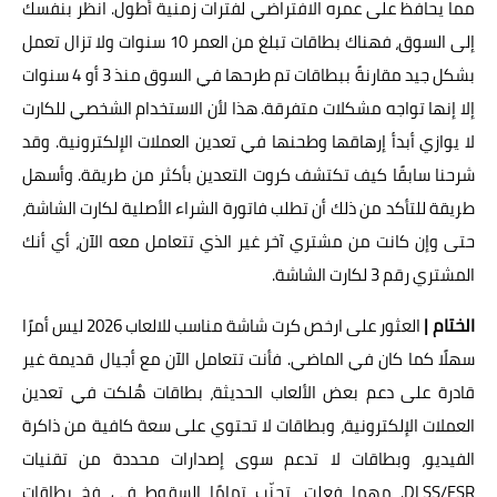
مما يحافظ على عمره الافتراضي لفترات زمنية أطول. انظر بنفسك
إلى السوق، فهناك بطاقات تبلغ من العمر 10 سنوات ولا تزال تعمل
بشكل جيد مقارنةً ببطاقات تم طرحها في السوق منذ 3 أو 4 سنوات
إلا إنها تواجه مشكلات متفرقة. هذا لأن الاستخدام الشخصي للكارت
لا يوازي أبدأ إرهاقها وطحنها في تعدين العملات الإلكترونية. وقد
شرحنا سابقًا كيف تكتشف كروت التعدين بأكثر من طريقة. وأسهل
طريقة للتأكد من ذلك أن تطلب فاتورة الشراء الأصلية لكارت الشاشة،
حتى وإن كانت من مشتري آخر غير الذي تتعامل معه الآن، أي أنك
المشتري رقم 3 لكارت الشاشة.
الختام |
العثور على ارخص كرت شاشة مناسب للالعاب 2026 ليس أمرًا
سهلًا كما كان في الماضي. فأنت تتعامل الآن مع أجيال قديمة غير
قادرة على دعم بعض الألعاب الحديثة، بطاقات هُلكت في تعدين
العملات الإلكترونية، وبطاقات لا تحتوي على سعة كافية من ذاكرة
الفيديو، وبطاقات لا تدعم سوى إصدارات محددة من تقنيات
DLSS/FSR. مهما فعلت، تجنّب تمامًا السقوط في فخ بطاقات