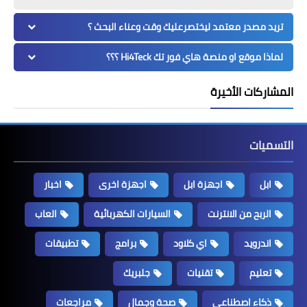
تريد مصدر معتمد ليختصرعليك وقت وعناء البحث ؟
لماذا موقع او منصة هاي فور تك Hi4Teck ؟؟؟
المشاركات الأخيرة
التسميات
ابل
اجهزة ابل
اجهزة اخرى
اخبار
الربح من الانترنت
السيارات الكهربائية
العاب
اندرويد
اي كلاود
برامج
تطبيقات
تعليم
تقنيات
جلبريك
ذكاء اصطناعي
صحة وجمال
مراجعات