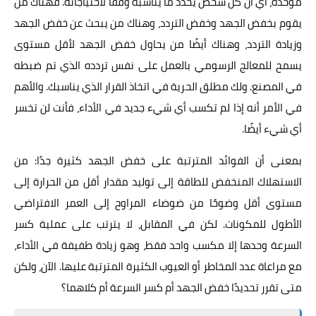
موحّدة، أي أن كل شخص يُحدد ما يناسبه وفقًا لاحتياجاته. فهناك من
يقوم بخفض الجهد وخفض التردد، وهناك من يبحث عن خفض الجهد
وزيادة التردد، وهناك أيضًا من يحاول خفض الجهد لأقل مستوى
يسمح للمعالج الرسومي بالعمل على نفس تردده الذي تم ضبطه
في المصنع. ولك مطلق الحرية في اتخاذ القرار الذي يناسبك. والأهم
في الأمر أنه إذا لم تكسب أي شيء جديد في الأداء، فأنت لن تخسر
أي شيء أيضًا.
بمعنى أن الفوائد المترتبة على خفض الجهد كثيرة جدًا: من
الاستهلاك المنخفض للطاقة إلى توليد مقدار أقل من الحرارة إلى
مستوى أقل وضوحًا من ضوضاء المراوح إلى العمر الافتراضي
الأطول للمكونات. لكن في المقابل، لا يترتب على عملية كسر
السرعة وحدها إلا مكسب واحد فقط، وهو زيادة طفيفة في الأداء،
مع مراعاة عدد المخاطر أو العيوب الكثيرة المترتبة عليها. الآن، ولكن
متى تقرر تحديدًا خفض الجهد أم كسر السرعة أم كلاهما؟