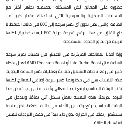
خطورة على المعالج. لكن المشكلة الحقيقية تظهر أكثر مع
المعالجات المركزية والرسومية التي تستهلك مقدار كبير من
الطاقة، والتي تصل بدون أي كسر سرعة إلى 80C في حالات الضغط. لا
داعِ للقلق من هذا الرقم، فدرجة حرارة 80C ليست خطيرة، لكنها
قريبة من تجاوز الحدود المسموحة.
وإذا أخذنا المعالجات المركزية في الاعتبار، فإن تقنيات تعزيز سرعة
الساعة مثل Intel Turbo Boost أو AMD Precision Boost تعمل بذكاء
كبير في رفع ترددات التشغيل مقارنةً بعمليات كسر السرعة اليدوية.
هذه التقنيات هي في مكنونها كسر سرعة إضافي للمعالج، لكنها
تختار الوقت المناسب لرفع تردد المعالج، وتُحدد متى يجب خفض هذا
التردد تدريجيًا. هذه التقنية تعمل بشكل آلي تمامًا، وتتدخل في
الوقت المناسب لرفع وتحسين الأداء في حالات الضغط. لكن عندما
تستشعر ارتفاعًا في الحرارة بدون داعِ، تبدأ في خفض الترددات لتقليل
استهلاك الطاقة.