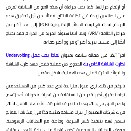
أو ارتفاع حرارتها. كما يجب مراعاة أن هذه العوامل السابقة تفرض
على الصانعين زيادة في تكلفة الانتاج. فمثلًا، من أجل تحقيق هذه
الزيادة، قد تحتاج لوحة الدوائر الإلكترونية (PCB) إلى عدد أكبر من
مراحل الطاقة (VRM)، وبما أنها ستولّد المزيد من الحرارة، فقد تحتاج
أيضًا إلى مشتت تبريد أكبر أو مراوح أكثر كفاءة.
اقرأ أيضًا في مقالة سابقة بعنوان
لماذا يجب عمل Undervolting
لكارت الشاشة الخاص بك
الجدوى من عملية خفض جهد كارت الشاشة
والفوائد المترتبة على هذه العملية بشكل مفصل.
بالرغم من ذلك، نرى ميول متزايدة لدى عدد كبير من المستخدمين
تجاه تحقيق أكبر قدر من الاستفادة من قدرات مكونات أجهزتهم،
ولهم الحق في ذلك. وهذا ما تدركه الشركات المُصنعة بالفعل. لذلك،
قررت شركات التصنيع أن تترك مساحة ضئيلة جدًا في إمكانات المعالج
تسمح لهم بتنفيذ كسر السرعة، وخاصة مع البطاقات الرسومية.
فبعض البطاقات الرسومية تكون قادرة على زيادة الترددات بفارق