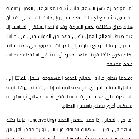
أما مع عملية كسر السرعة، فأنت تُكره المعالج على العمل بطاقته
القصوى دائمًا مع أي حالة ضغط، حتى وإن كانت لا تستدعي. كما أن
هناك طرق مختلفة لكسر السرعة، وقد لا تجد الاستقرار المناسب إلا
عند ضبط المعالج للعمل بأعلى جهد من الفولت حتى في حالات
الخمول. ربما لا ترتفع حرارته إلى الدرجات القصوى في هذه الحالة،
لكنه يكون دائمًا قريبًا منها بمجرد أن نبدأ في استخدامه بحالات
ضغط مختلفة.
وعندما تتجاوز حرارة المعالج للحدود المسموحة، ينتقل تلقائيًا إلى
مراحل الاختناق الحراري. في هذه المرحلة، إذا لم تتخذ تدابيرك اللازمة
للسيطرة على هذه الحرارة، فسينخفض أداء المعالج، أو ستواجه
مشكلات أخرى تتعلق باستقرار النظام.
أما في المقابل إذا قمنا بخفض الجهد (Undervolting)، فإننا بذلك
نساعد في تقليل استهلاك الطاقة، وبالتالي، توليد مقدار أقل من
الحرارة، وهو ما يصنع فرقًا ملموسًا في الأداء المستدام نتيجة قدرة