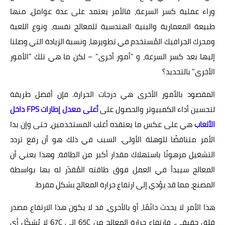
وراء عملية كسر السرعة، فالأمر يعتمد على عدة عوامل، منها
طبيعة المعمارية والبنية الهندسية للمعالج نفسه، ونوع اللعبة
ومحرك الجرافيك المُستخدم في تطويرها، ونسبة الزيادة التي وصلنا
إليها بعد كسر السرعة، و "أمور أخرى" – لكن ما هي تلك "الأمور
الأخرى" بالتحديد؟
المقصود بالأمور الأخرى هي درجات الحرارة. فإن أفضل طريقة
لتحسين أداء الكمبيوتر والحصول على
أعلى معدل إطارات FPS داخل
الألعاب
هي على عكس ما يعتقده أغلب المستخدمين، حتى وإن بدا
الأمر متناقضًا للوهلة الأولى. السبب في ذلك هو أن رفع تردد
التشغيل مرهونًا باستهلاك مقدار أكبر من الطاقة، وهذا يعني أن
المعالج سيبدأ في العمل فوق طاقته المُقدّر له بها بواسطة
المصنع، مما قد يؤدي إلى ارتفاع حرارة المعالج بشكل مفرط.
هذا الأمر لا يحدث دائمًا، أو بالأحرى، قد لا يكون هذا الارتفاع مصدر
قلق حقيقي. فارتفاع حرارة المعالج من 65C إلى 67C لا يُشكّل أي