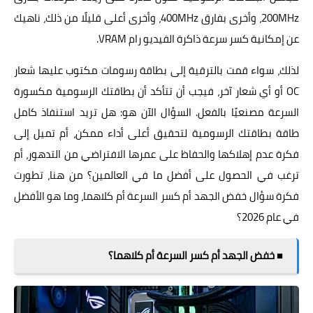
200MHz، وأخرى بفارق 400MHz، وأخرى أعلى قليلًا من ذلك، ناهيك
عن إمكانية كسر سرعة ذاكرة الفيديو رام VRAM.
لذلك، سواء قمت بالترقية إلى بطاقة رسومات مكتوب عليها شعار
OC أو أي شعار آخر، فيجب أن تتأكد أن بطاقتك الرسومية مكسورة
السرعة مصنعيًا بالفعل. السؤال الآن هو: هل تريد استنفاذ كامل
طاقة بطاقتك الرسومية لتحقيق أعلى أداء ممكن، أم تميل إلى
فكرة عدم إهلاكها والحفاظ على عمرها الافتراضي من التدهور، أم
ترغب في الحصول على أفضل ما في العالمين؟ من هنا، تطورت
فكرة سؤال خفض الجهد أم كسر السرعة أم كلاهما، وما هو الأفضل
في عام 2026؟
■ خفض الجهد أم كسر السرعة أم كلاهما؟