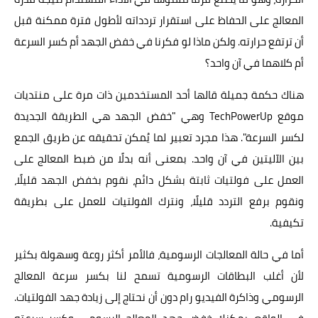
المعالج على الحفاظ على استقرار تردداته لأطول فترة ممكنة قبل
أن ترتفع حرارته. ولكن ماذا لو فكرنا في خفض الجهد أم كسر السرعة
أم كلاهما في آن واحد؟
هناك حكمة جميلة قالها أحد المستخدمين ذات مرة على منتديات
موقع TechPowerUp وهي "خفض الجهد هي الطريقة الجديدة
لكسر السرعة". هذا مجرد تعبير لما يُمكن تحقيقه عن طريق الجمع
بين الآليتين في آن واحد. بمعنى أنه بدلًا من ضبط المعالج على
العمل على فولتيات ثابتة بشكل دائم، نقوم بخفض الجهد قليلًا،
ونقوم برفع التردد قليلًا، ونترك الفولتيات للعمل على بطريقة
تكيفية.
أما في حالة المعالجات الرسومية، فالأمر أكثر روعة وسهولة بكثير
لأن أغلب البطاقات الرسومية تسمح لنا بكسر سرعة المعالج
الرسومي وذاكرة الفيديو رام دون أن نحتاج إلى زيادة جهد الفولتيات.