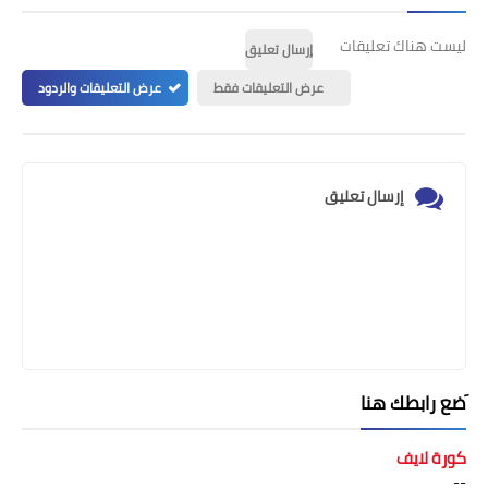
ليست هناك تعليقات
إرسال تعليق
عرض التعليقات فقط
عرض التعليقات والردود
إرسال تعليق
َضع رابطك هنا
كورة لايف
--