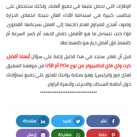
الإطارات التي تحصل عليها في جميع ألعابك، ولكنك ستتحصل على
مكاسب كبيرة في استدامة الأداء العالِ نتيجة انخفاض الحرارة
وصوت أهدى للمراوح لعدم حاجتها إلى العمل بسرعاتها القصوى.
فإذا كنت تتساءل ما هو الأفضل: خفض الجهد أم كسر السرعة أم
كلاهما، فإن أفضل خيار هو كلاهما معًا.
قبل أن تغادر، ستجد في هذا الدليل إجابة على سؤال
أيهما أفضل:
كرت واي فاي للكمبيوتر من نوع PCIe أم USB
من موقعنا الشقيق
(هاي فور وايرليس)، وهو بمثابة بوابتك للعثور على جميع تساؤلاتك
حول أنظمة الشبكات والانترنت وأجهزة الراوتر.
*******************************
نشر
تغريد
مشاركة
LinkedIn
Twitter
Facebook
حفظ
مشاركة
إرسال