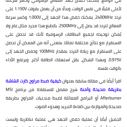
في الواقع، يمكنك خفض جهد المعالج الرسومي وكسر سرعته
لأعلى قليلًا في نفس الوقت. وبدلًا من أن يعمل بفولت 1.150V على
تردد 2400MHz، يمكنك خفض هذا الجهد إلى 1.000V وكسر سرعة
المعالج لتردد قد يصل إلى 2500MHz. بالطبع هذا مجرد مثال عام ولا
يُمكن توحيده لجميع البطاقات الرسومية لأنك قد تحصل على
الاستقرار مع نتائج مختلفة تمامًا. بمعنى أنه من الممكن أن تحصل
على الاستقرار مع زيادة التردد بمقدار 100MHz وخفض الجهد إلى
0.975V. وبهذا الشكل، يقل استهلاك الطاقة أكثر، ويرتفع الأداء
بالوقت نفسه.
اقرأ أيضًا في مقالة سابقة بعنوان
كيفية ضبط مراوح كارت الشاشة
بطريقة صحيحة وآمنة
شرح مفصل للاستفادة من برنامج MSI
Afterburner أو البرامج المماثلة لضبط منحنيات المراوح بطريقة
صحيحة والموازنة بين كفاءة التبريد وهدوء الصوت.
الجميل أيضًا أن عملية خفض الجهد هي عملية تناظرية وليست