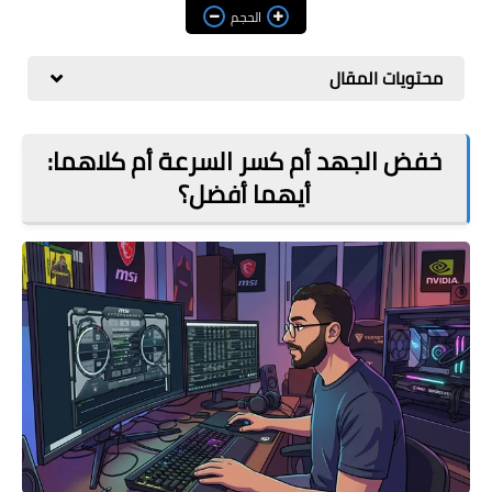
مراجعات
الحجم
العاب
محتويات المقال
صحة وجمال
الربح من الانترنت
خفض الجهد أم كسر السرعة أم كلاهما:
أيهما أفضل؟
ذكاء اصطناعي