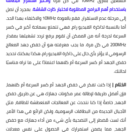
التشغيل بفارق 10MHz في كل مرة
واختبر استقرار البطاقة
باستخدام أهم البرامج المطلوبة لاختبار كارت الشاشة
. بمجرد أن تصل
إلى مرحلة عدم الاستقرار، فقم بالعودة 10MHz والاكتفاء بهذا الحد.
أما بالنسبة لذاكرة الفيديو رام، فهي تتمتع بسماحة أكبر في كسر
السرعة لدرجة أنه من الممكن أن تقوم برفع تردد تشغيلها بمقدار
200MHz في كل مرة. ما يجب معرفته هو أن خفض جهد المعالج
الرسومي لا يؤثر بأي حال على ذاكرة الفيديو رام. هكذا يمكنك تحديد
خفض الجهد أم كسر السرعة أم كلاهما اعتمادًا على ما تراه مناسبًا
لحالتك.
الختام |
إذا كنت تفكر في خفض الجهد أم كسر السرعة أم كلاهما،
فإن أفضل طريقة لإطالة عمر مكونات جهازك هي عن طريق خفض
الجهد، خاصةً إذا كنا نتحدث عن المعالجات المتعطشة للطاقة، مثل
الأجيال الجديدة من البطاقات الرسومية. ولكن الرائع في هذا الأمر،
أنك لست مُضطر إلى التضحية بأي شيء من أداء جهازك مع خفض
الجهد، مما يضمن استمرارك في الحصول على نفس معدلات