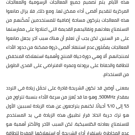
هذه الأيام، يتم تصميم جميع المعالجات الرسومية والمعالجات
المركزية لتقديم أقصى أداء ممكن لها. ومع ذلك، فلا يزال صانعوا
هذه المعالجات يتركون مساحة إضافية للمستخدمين تُمكّنهم من
الاستمتاع بعادتهم وتقاليدهم القديمة التي اعتادوا على ممارستها
على مر السنين. لكن يجب أن تعلم أن هناك سبب آخر يجعل صانعوا
المعالجات يفضّلون عدم استنفاد أقصى ذروة ممكنة من حدود الأداء
لمنتجاتهم، ألا وهي دورة حياة المنتج وأهمية استهلاكه المنخفض
للطاقة والحفاظ على برودته وعمره الافتراضي على المدى الطويل
من الاستخدام.
بمعنى أوضح، قد تكون الشريحة قادرة على تحمّل زيادة في التردد
بمقدار 500MHz، وهو ما قد يُعزز من سرعة الأداء بنسبة تتراوح من
5% إلى 10% أحيانًا. لكنهم يتراجعون عن هذه الزيادة لسببين: الأول
هو ترك حرية اتخاذ قرار تطبيق هذه الزيادة في يد المستخدم،
للاستمتاع بعادته الكلاسيكية. لكن السبب الآخر والأكثر أهمية هو
عدم المخاطرة باستقرار أداء الشريحة أو استهلاكها المفرط للطاقة