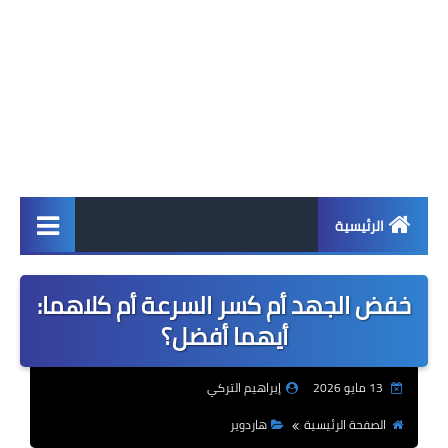
الرئيسية
اخبار
خفض الجهد أم كسر السرعة أم كلاهما:
ابل
أيهما أفضل؟
اندرويد
13 مايو 2026
إبراهيم التركي
ويندوز
الصفحة الرئيسية
هاردوير