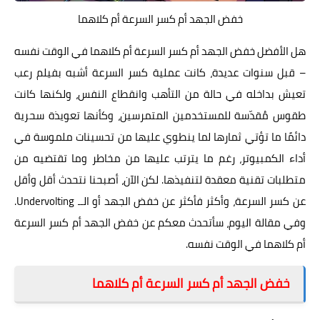
خفض الجهد أم كسر السرعة أم كلاهما
هل الأفضل خفض الجهد أم كسر السرعة أم كلاهما في الوقت نفسه
– قبل سنوات عديدة، كانت عملية كسر السرعة أشبه بفيلم رعب
تعيش بداخله في حالة من التأهب وانقطاع النفس، ولكنها كانت
طقوس مُقدّسة للمستخدمين المتمرسين، وكأنها تعويذة سحرية
دائمًا ما تؤتي ثمارها لما ينطوي عليها من تحسينات ملموسة في
أداء الكمبيوتر، رغم ما يترتب عليها من مخاطر وما تقتضيه من
متطلبات تقنية معقدة لتنفيذها. لكن الآن، أصبحنا نتحدث أقل وأقل
عن كسر السرعة، وأكثر فأكثر عن خفض الجهد أو الــ Undervolting.
وفي مقالة اليوم، سأتحدث معكم عن خفض الجهد أم كسر السرعة
أم كلاهما في الوقت نفسه.
خفض الجهد أم كسر السرعة أم كلاهما