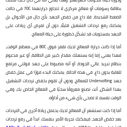
بطاقة رسومات أو معالج مركزي لا تتجاوز حرارتهما 70C في حالات
الضغط الشديدة، فلا داعِ من خفض الجهد بأي حال من الأحوال، بل
يمكنك رفع ترددات التشغيل قليلًا، دون أن تفرض أي زيادات على
الجهد بمستويات قد تشكّل خطورة على حياة المعالج.
أما إذا كانت حرارة المعالج لديك تقفز فوق 80C في معظم الوقت،
فهذا يعني إما إنه يستهلك مقدار كبير من الطاقة، أو غير مدعوم
بنظام تبريد عالي الجودة، أو أنه مضبوط على جهد فولتي مرتفع
للغاية بدون داعِ. في هذه الحالة، يمكنك البدء فورًا في عمل خفض
جهد Undervolting للمعالج، ودون أن تقوم بخفض ترددات التشغيل.
بهذا الشكل، أنت تصنع معروفًا سخيًا في المعالج الخاص بك، وفي
الوقت نفسه، لا تضحي بأي شيء من أداؤه.
أما إذا كنت تستشعر أن المعالج لديك يحتمل زيادة أخرى في الترددات
بعد خفض الجهد، فيمكنك تجربة الأمر بنفسك. ابدأ في رفع ترددات