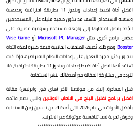
الختام |
في نهاية هذه المقالة نرى أن Bloatynosy تستحق أن تكون
افضل أداة لضبط إعدادات ويندوز 11 بطريقة احترافية وبديهية
وسهلة الاستخدام. للأسف قد تكون صعبة قليلة على المستخدمين
الجُدد بفضل افتقارها إلى واجهة مستخدم رسومية عصرية، على
عكس برامج أخرى مثل
Microsoft PC Manager
أو
Wise Game
Booster
. ومع ذلك، تُضيف الملحقات الجانبية قيمة كبيرة لهذه الأداة
تتجاوز بكثير مجرد التعديل على إعدادات النظام الافتراضية. فإذا كنت
تعتقد أنها افضل أداة لضبط إعدادات ويندوز 11 بطريقة احترافية، فلا
تتردد في مشاركة المقالة مع أصدقائك لنشر الاستفادة.
قبل المغادرة، إليك من موقعنا الآخر (هاي فور وايرليس) مقالة
افضل برنامج تقليل البنج في الالعاب الاونلاين
والتي تضم قائمة
بأفضل الأدوات في عام 2026 التي تُمكنك من تحسين زمن الاستجابة
وخوض تجربة لعب تنافسية موثوقة عبر الانترنت.
**********************************