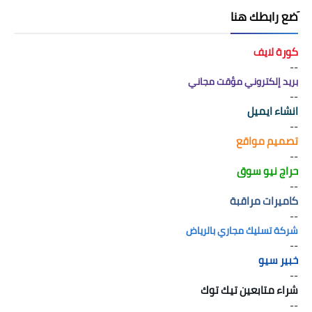
َضع رابطك هنا
كورة لايف
--
بريد إلكتروني مؤقت مجاني
--
انشاء ايميل
--
تصميم مواقع
--
حراج نيو سوق
--
كاميرات مراقبة
--
شركة تسليك مجاري بالرياض
--
خبير سيو
--
شراء متابعين تيك توك
--