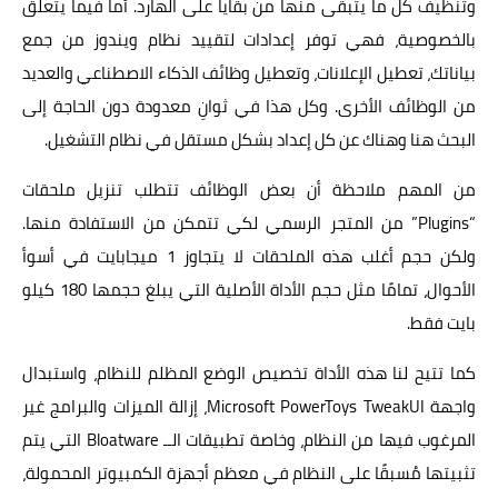
وتنظيف كل ما يتبقى منها من بقايا على الهارد. أما فيما يتعلق
بالخصوصية، فهي توفر إعدادات لتقييد نظام ويندوز من جمع
بياناتك، تعطيل الإعلانات، وتعطيل وظائف الذكاء الاصطناعي والعديد
من الوظائف الأخرى. وكل هذا في ثوانِ معدودة دون الحاجة إلى
البحث هنا وهناك عن كل إعداد بشكل مستقل في نظام التشغيل.
من المهم ملاحظة أن بعض الوظائف تتطلب تنزيل ملحقات
“Plugins” من المتجر الرسمي لكي تتمكن من الاستفادة منها.
ولكن حجم أغلب هذه الملحقات لا يتجاوز 1 ميجابايت في أسوأ
الأحوال، تمامًا مثل حجم الأداة الأصلية التي يبلغ حجمها 180 كيلو
بايت فقط.
كما تتيح لنا هذه الأداة تخصيص الوضع المظلم للنظام، واستبدال
واجهة Microsoft PowerToys TweakUI، إزالة الميزات والبرامج غير
المرغوب فيها من النظام، وخاصة تطبيقات الــ Bloatware التي يتم
تثبيتها مُسبقًا على النظام في معظم أجهزة الكمبيوتر المحمولة،