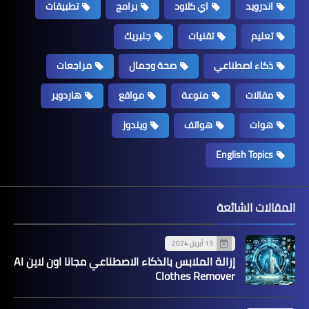
اندرويد
اي كلاود
برامج
تطبيقات
تعليم
تقنيات
جلبريك
ذكاء اصطناعي
صحة وجمال
مراجعات
مقالات
منوعة
مواقع
هاردوير
هوات
هواتف
ويندوز
English Topics
المقالات الشائعة
13 أبريل 2024
إزالة الملابس بالذكاء الاصطناعي مجانا اون لاين AI
Clothes Remover