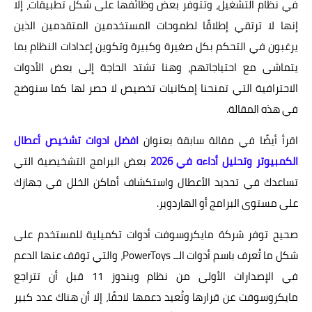
في نظام التشغيل، وتتوفر بعض وظائفها على شكل تطبيقات، إلا
إنها لا ترتقي إطلاقًا لطموحات المستخدمين المتقدمين الذين
يرغبون في التحكم بكل صغيرة وكبيرة وتكوين إعدادات النظام بما
يتماشى مع احتياجاتهم، وهنا تشتد الحاجة إلى بعض الأدوات
الاحترافية التي تمنحنا إمكانيات تخصيص لا حصر لها كما سنوضح
في هذه المقالة.
اقرأ أيضًا في مقالة سابقة بعنوان
افضل ادوات تشخيص أعطال
الكمبيوتر وتحليل أداءه في 2026
بعض البرامج التشخيصية التي
تساعدك في تحديد الأعطال واستكشاف أماكن الخلل في جهازك
على مستوى البرامج أو الهاردوير.
صحيح توفر شركة مايكروسوفت أدوات تكميلية للمستخدم على
شكل ما تُعرف باسم أدوات الــ PowerToys، والتي توقف عنها الدعم
في الإصدارات الأولى من نظام ويندوز 11 قبل أن تتراجع
مايكروسوفت عن قرارها وتُعيد دعمها لاحقًا، إلا أن هناك عدد كبير