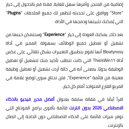
إضافية من المتجر، وأمرها سهل للغاية. فقط قم بالدخول إلى خيار
“Store” ووافق على تحديثه لتظهر لك جميع الملحقات “
Plugins
”
التي يُمكنك تثبيتها ودمجها في الأداة.
بعد ذلك، يمكنك العودة إلى خيار “
Experience
” وستتمكن حينها من
تشغيل أو تعطيل جميع الوظائف بسهولة. المميز في أداة
Bloatynosy أنها تقوم بتطبيق التغييرات بشكل تلقائي، على عكس
أداة ThisIsWin11 التي كانت تتطلب تأكيد منك لتشغيل أو تعطيل
الوظيفة يدويًا. بمعنى أنه في حالة أردت تشغيل أو تعطيل وظيفة
معينة من قائمة “Experience”، فلن تحتاج سوى لوضع علامة في
المربع الفارغ المتواجد أمام كل خيار.
اقرأ أيضًا في مقالة سابقة بعنوان
أفضل محرر فيديو بالذكاء
الاصطناعي 2026 بدون انترنت
قائمة بأقوى برامج المونتاج التي
توفر ميزات قائمة على الذكاء الاصطناعي دون الحاجة إلى اتصال
بالإنترنت.