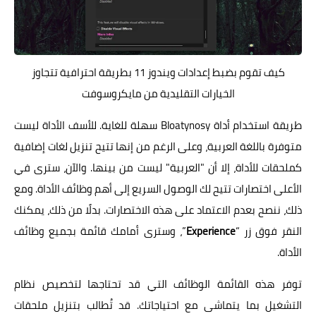
كيف تقوم بضبط إعدادات ويندوز 11 بطريقة احترافية تتجاوز
الخيارات التقليدية من مايكروسوفت
طريقة استخدام أداة Bloatynosy سهلة للغاية. للأسف الأداة ليست
متوفرة باللغة العربية، وعلى الرغم من إنها تتيح تنزيل لغات إضافية
كملحقات للأداة، إلا أن "العربية" ليست من بينها. والآن، سترى في
الأعلى اختصارات تتيح لك الوصول السريع إلى أهم وظائف الأداة. ومع
ذلك، ننصح بعدم الاعتماد على هذه الاختصارات. بدلًا من ذلك، يمكنك
النقر فوق زر “
Experience
”، وسترى أمامك قائمة بجميع وظائف
الأداة.
توفر هذه القائمة الوظائف التي قد تحتاجها لتخصيص نظام
التشغيل بما يتماشى مع احتياجاتك. قد تُطالب بتنزيل ملحقات