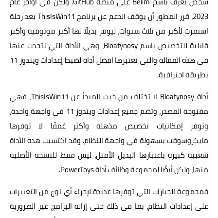
شخص يُعرف باسم Belim على منصة GitHub. ولكن في آواخر عام
2023، قرر المطور أن يوقف الدعم عن برنامج ThisIsWin11 بعد رحلة
استمرت لأكثر من ثلاث سنوات، ليوفر بديلًا لها أكثر موثوقية وأكثر
قابلية للتخصيص باسم Bloatynosy، وهي الأداة التي نتحدث عنها
في هذه المقالة والتي نعتبرها افضل أداة لضبط إعدادات ويندوز 11
بطريقة احترافية.
أداة Bloatynosy لا تختلف من حيث المبدأ عن ThisIsWin11، فهي
مفتوحة المصدر، وتضم جميع إعدادات ويندوز 11 في واجهة واحدة،
وتوفر إمكانيات تخصيص مذهلة وأكثر عُمقًا لا توفرها
مايكروسوفت بسهولة في واجهة النظام. وقد اكتسبت هذه الأداة
شعبية كبيرة باعتبارها البديل الأمثل، ليس فقط للنسخة الأصلية
منها، ولكن أيضًا لمجموعة وظائف أداة PowerToys.
فمجموعة الخيارات التي توفرها عديدة لإجراء أي نوع من التغييرات
على إعدادات النظام، بما في ذلك حتى إزالة البرامج غير الضرورية