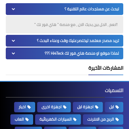
تبحث عن مستجدات عالم التقنية ؟
!!نعم , الحل بين يديك الان ، مع منصة " هاي فور تك "
تريد مصدر معتمد ليختصرعليك وقت وعناء البحث ؟
لماذا موقع او منصة هاي فور تك Hi4Teck ؟؟؟
المشاركات الأخيرة
التسميات
ابل
اجهزة ابل
اجهزة اخرى
اخبار
الربح من الانترنت
السيارات الكهربائية
العاب