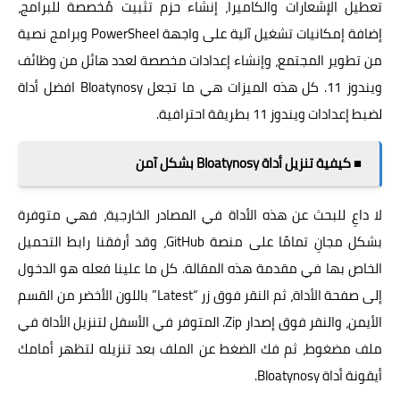
تعطيل الإشعارات والكاميرا، إنشاء حزم تثبيت مُخصصة للبرامج،
إضافة إمكانيات تشغيل آلية على واجهة PowerSheel وبرامج نصية
من تطوير المجتمع، وإنشاء إعدادات مخصصة لعدد هائل من وظائف
ويندوز 11. كل هذه الميزات هي ما تجعل Bloatynosy افضل أداة
لضبط إعدادات ويندوز 11 بطريقة احترافية.
■ كيفية تنزيل أداة Bloatynosy بشكل آمن
لا داعِ للبحث عن هذه الأداة في المصادر الخارجية، فهي متوفرة
بشكل مجانِ تمامًا على منصة GitHub، وقد أرفقنا رابط التحميل
الخاص بها في مقدمة هذه المقالة. كل ما علينا فعله هو الدخول
إلى صفحة الأداة، ثم النقر فوق زر “Latest” باللون الأخضر من القسم
الأيمن، والنقر فوق إصدار Zip. المتوفر في الأسفل لتنزيل الأداة في
ملف مضغوط، ثم فك الضغط عن الملف بعد تنزيله لتظهر أمامك
أيقونة أداة Bloatynosy.