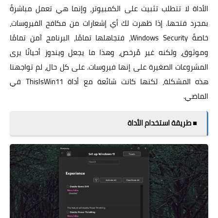
الأداة لا تتطلب تثبيت على الكمبيوتر، وإنما هي تعمل مباشرةً
بمجرد فتحها. إذا ظهرت لك أي إشعارات من مكافح الفيروسات،
خاصةً Windows Security، فتجاهلها تمامًا، البرنامج آمن تمامًا
وموثوق، ولكنه غير مُرخص، وهذا ما يجعل ويندوز أحيانًا يرى
المشروعات الصغيرة على إنها فيروسات. على كل حال، لم تواجهنا
هذه المشكلة، لكنها كانت شائعة مع أداة ThisIsWin11 في
الماضي.
■ طريقة استخدام الأداة