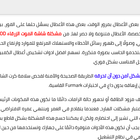
 بعض الأعطال بمرور الوقت. بعض هذه الأعطال يسهُل حلها على الفور، بي
صصة. الأعطال متنوعة ولا حصر لها، من
مشكلة شاشة الموت الزرقاء BSOD
 وصولًا إلى ظهور رسائل الأخطاء والاستهلاك المرتفع للموارد وارتفاع الحر
تخدمو الحاسب بصورة متكررة. تسهم افضل ادوات تشخيص أعطال الكمبيو
حل المناسب بشكل فوري.
بشكل آمن دون أن تحرقه
الطريقة الصحيحة والآمنة لفحص سلامة كرت الشا
 مزود الطاقة أو تدهور حالة الرامات. دائمًا ما تكون هذه المكونات الرئي
عتبار مشكلات الهارد، فعندما يتقادم في العمر وينتهي عمره الافتراضي 
عب التي تشير إلى احتضاره، ولكن لا يمكننا حسم هذه المشكلة بشكل قاطع ب
يجب أن تكون هذه الأدوات متوفرة دائمًا على جهازك وتستخدمها من حين ل
ضي في نظام التشغيل.