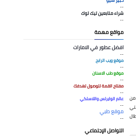
خبير سيو
--
شراء متابعين تيك توك
--
مواقع مهمة
افضل عطور في الامارات
--
موقع ويب الرابح
--
موقع طب الاسنان
--
مفتاح القمة للوصول لهدفك
--
 من
عالم الوايرلس واللاسلكي
--
لتي
موقع طبي
طال
--
التواصل الإجتماعي