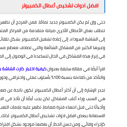
افضل ادوات تشخيص أعطال الكمبيوتر
حتى وإن لم يكن الكمبيوتر جديد تمامًا، فمن المرجح أن تظهر
تتطلب بعض الأعطال الأخرى صيانة متقدمة من المراكز المتخ
إلى الشاشة السوداء، إلى إعادة تشغيل الكمبيوتر بشكل تلقائي،
وغيرها الكثير من المشاكل الشائعة والتي تصادف معظم مس
في إبراز هذه المشاكل في الحال لتساعدنا في الوصول إلى ال
اقرأ أيضًا في مقالة سابقة بعنوان
كيفية اختبار كارت الشاشة 
والتأكد من كفاءته بنسبة 100% بأسلوب عملي واحترافي ودون إرهاقه بدون داعِ في اختبارات Furmark القاسية.
تجدر الإشارة إلى أن أكثر أعطال الكمبيوتر تكون ناتجة عن ضعف
هي السبب وراء أغلب المشاكل. لكن يجب أيضًا أن نأخذ في الا
وأحيانًا حتى قبل انتهاء فترة ضمانه)، تظهر عليه علامات الت
الاستعانة ببعض افضل ادوات تشخيص أعطال الكمبيوتر. لذلك، 
كإجراء وقائي، ومن حسن الحظ، أن بعضها موجود بشكل افترا