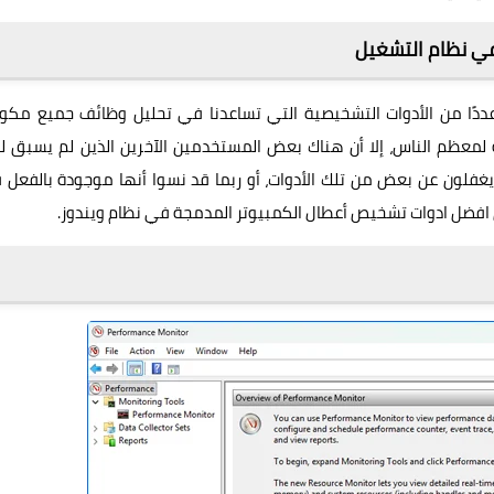
ي نظام التشغيل
لتو، يحتوي نظام التشغيل (ويندوز 10/11) على عددًا من الأدوات التشخيصية التي تساعدنا في تحليل وظائف جميع مك
لمعظم الناس، إلا أن هناك بعض المستخدمين الآخرين الذين لم يسبق ل
يغفلون عن بعض من تلك الأدوات، أو ربما قد نسوا أنها موجودة بالفعل
ن افضل ادوات تشخيص أعطال الكمبيوتر المدمجة في نظام ويندوز.