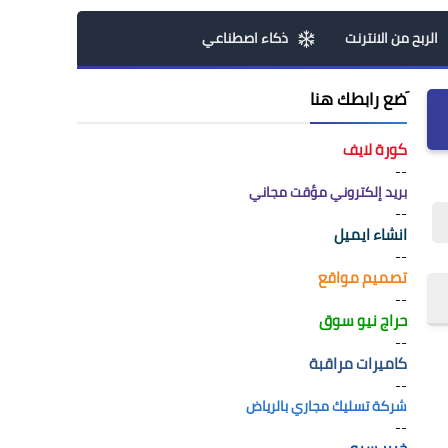
الربح من الانترنت
ذكاء اصطناعي
َضع رابطك هنا
كورة لايف
--
بريد إلكتروني مؤقت مجاني
--
انشاء ايميل
--
تصميم مواقع
--
حراج نيو سوق
--
كاميرات مراقبة
--
شركة تسليك مجاري بالرياض
--