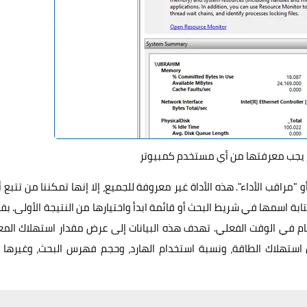
 يجب معرفتها من أي مستخدم كمبيوتر
توي نظام التشغيل على أداة باسم Performance Monitor أو "مراقب الأداء". هذه الأداة غير معروفة للجميع، إلا إنها تمكننا من تتبع
بة اسمها في شريط البحث أو قائمة ابدأ واختيارها من النتيجة الأولى. ب
نظام في الوقت الفعلي. تهدف هذه البيانات إلى عرض مقدار استهلاك المع
 استهلاك الطاقة، ونسبة استخدام الهارد، وحجم فهرس البحث، وغيرها 