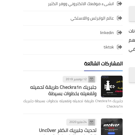
انشىء موقعك الالكتروني ووفر الكثير
عالم الوايرلس واللاسلكي
ونات
linkedin
هم
tiktok
 في
المشاركات الشائعة
12 نوفمبر 2019
جلبريك Checkra1n طريقة تحميله
وتفعيله بخطوات بسيطة
جلبريك Checkra1n طريقة تحميله وتفعيله بخطوات بسيطة جلبريك
Checkra1n
24 مايو 2020
تحديث جلبريك انكفر Unc0ver