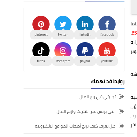
نما
،
pinterest
twitter
linkedin
facebook
ارة
تر
tiktok
instagram
paypal
youtube
شة
روابط قد تهمك
تجربتي في ربح المال
سية
(بل
ابني بزنس عبر الانترنت واربح المال
دون
آخر
هل تعرف كيف يربح أصحاب المواقع الالكترونية