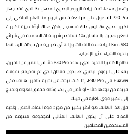
وتعمل معها. تمت زيادة الزووم البصري المذهل 3x الذي فقد جهاز
P20 Pro للحصول على مراجعة خمس نجوم منا العام الماضي إلى
تكبير بصري 5x. ليس ذلك فحسب ، ولكن هناك أيضًا ميزة تكبير /
تصغير هجين بلا فقدان 10x تستخدم شريحة AI المدمجة في شرائح
Kirin 980 لزيادة حدة اللقطات وإزالة أي ضبابية من حركات اليد. انها
بجدية الاشياء مثير للإعجاب.
نظام الكاميرا الجديد الذي يساعد P30 Pro حقًا في التميز عن الآخرين.
بناءً على الزووم البصري 3x بدون فقدان الذي تم تقديمه، تفوقت
Huawei في P30 Pro. إذا كنت تبحث عن تجربة كاميرا هاتف ذكي
فريدة من نوعها حقًا - أو تأمل في بدء وكالة محقق للهواة وتحتاج
إلى تكبير قوي للغاية في جيبك
فإن هذا الهاتف هو أكثر بكثير من مجرد قوة التقاط الصور ، ولديه
القدرة على أن يكون الهاتف المثالي لمجموعة متنوعة من
المستخدمين المختلفين.