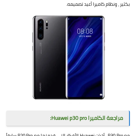
بكثير ، ونظام كاميرا أعيد تصميمه.
مراجعة الكاميرا Huawei p30 pro:
مع P30 Pro ، أخذت Huawei الأفكار التي قدمتها مع P20 Pro سابقاً