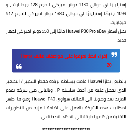
إسترلينيًا اي حوالي 1130 دولار اميركي للحجم 128 جيجابايت ، و
1099 جنيهًا إسترلينيًا اي حوالي 1380 دولار اميركي للحجم 512
جيجابايت.
تصل أسعار Huawei P30 Pro eBay حاليًا إلى 550 دولار اميركي لجهاز
جديد.
إقراء ايضاً:
تعرفوا على مواصفات هاتف Honor
20
بالطبع ، نظرًا Huawei قامت ببساطة بزيادة مقدار التكبير / التصغير
الذي تحصل عليه من أحدث سلسلة P ، وبالتالي هي شركة تقدم
المزيد بعد وصولنا الي الهاتف هواوي Huawei P40 وهو ما اظهر
امكانيات هذه الشركة بالعمل على اضافة المزيد من التطويرات
التقنية من كاميرا خارقة الي الاذكاء الاصطناعي
***************************