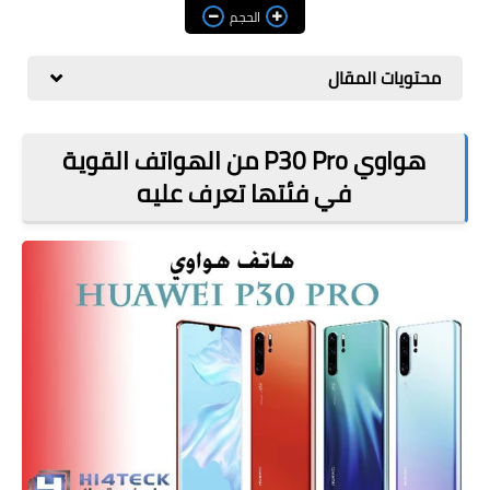
مراجعات
الحجم
العاب
محتويات المقال
صحة وجمال
الربح من الانترنت
هواوي P30 Pro من الهواتف القوية
في فئتها تعرف عليه
ذكاء اصطناعي