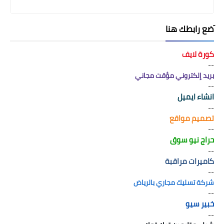
َضع رابطك هنا
كورة لايف
--
بريد إلكتروني مؤقت مجاني
--
انشاء ايميل
--
تصميم مواقع
--
حراج نيو سوق
--
كاميرات مراقبة
--
شركة تسليك مجاري بالرياض
--
خبير سيو
--