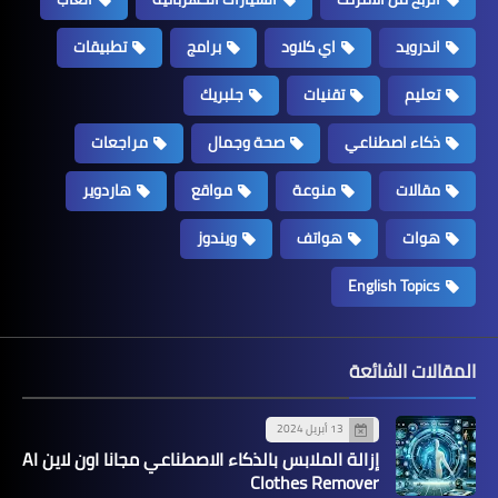
اندرويد
اي كلاود
برامج
تطبيقات
تعليم
تقنيات
جلبريك
ذكاء اصطناعي
صحة وجمال
مراجعات
مقالات
منوعة
مواقع
هاردوير
هوات
هواتف
ويندوز
English Topics
المقالات الشائعة
13 أبريل 2024
إزالة الملابس بالذكاء الاصطناعي مجانا اون لاين AI
Clothes Remover