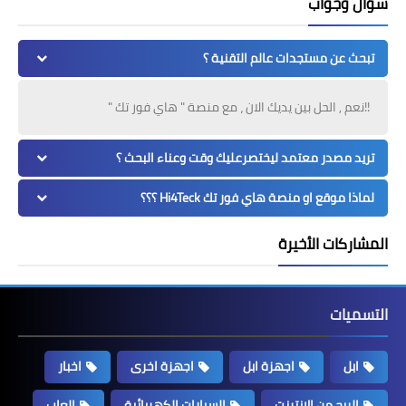
سؤال وجواب
تبحث عن مستجدات عالم التقنية ؟
!!نعم , الحل بين يديك الان ، مع منصة " هاي فور تك "
تريد مصدر معتمد ليختصرعليك وقت وعناء البحث ؟
لماذا موقع او منصة هاي فور تك Hi4Teck ؟؟؟
المشاركات الأخيرة
التسميات
ابل
اجهزة ابل
اجهزة اخرى
اخبار
الربح من الانترنت
السيارات الكهربائية
العاب