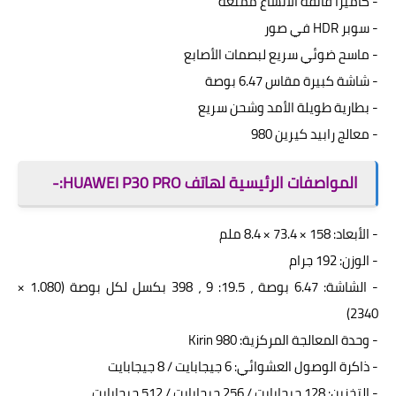
- كاميرا فائقة الاتساع ممتعة
- سوبر HDR في صور
- ماسح ضوئي سريع لبصمات الأصابع
- شاشة كبيرة مقاس 6.47 بوصة
- بطارية طويلة الأمد وشحن سريع
- معالج رابيد كيرين 980
المواصفات الرئيسية لهاتف HUAWEI P30 PRO:-
- الأبعاد: 158 × 73.4 × 8.4 ملم
- الوزن: 192 جرام
- الشاشة: 6.47 بوصة ، 19.5: 9 ، 398 بكسل لكل بوصة (1.080 ×
2340)
- وحدة المعالجة المركزية: Kirin 980
- ذاكرة الوصول العشوائي: 6 جيجابايت / 8 جيجابايت
- التخزين: 128 جيجابايت / 256 جيجابايت / 512 جيجابايت