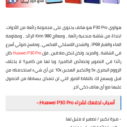
هاتف هواوي P30 Pro Huawei
هواوي P30 Pro هو هاتف يحتوي على مجموعة رائعة من الأدوات.
ابتداءً من شاشة منحنية رائعة ، ومعالج Kirin 980 الرائد ، ومقاومة
الماء والغبار IP68 ، والشحن اللاسلكي العكسي ، وماسح ضوئي أسرع
في الشاشة ، والمزيد. ولكن لنكن صادقين ، فإن
Huawei P30 Pro
كان
رائدا في التصوير وخصائص الكاميرا. ويا لها من كاميرا! لا يختلف
الزووم البصري 5x والتكبير الهجين 10x عن أي شيء استخدمناه من
قبل ويسمح لك بالتقاط الصور التي لن تتمكن ببساطة من الحصول
عليها مع أي هاتف ذكي آخر.
أسباب تدفعك لشراء Huawei P30 Pro:-
- ميزة تكبير / تصغير لا مثيل لها