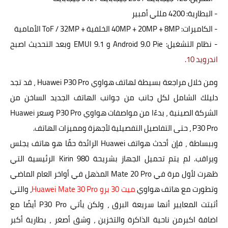
- البطارية: 4200 مللي أمبير
- الكاميرات: 40MP + 20MP + 8MP الخلفية + ToF / 32MP الأمامية
- نظام التشغيل: Android 9.0 Pie و EMUI 9.1 وبعد التحديث اصبح
اندرويد 10.
ومن خلال مراجعة بسيطة لهاتف هواوي Huawei P30 Pro ، قد تجد
دليلك الشامل لكل جانب من جوانب الهاتف الجديد الساخن من
الشركة الصينية ، بدءًا من مواصفات هواوي P30 Pro وسعر Huawei
P30 Pro ، حتى التفاصيل التفصيلية لأجهزة ومميزات الهاتف.
وببساطة ، فإن أحدث هواتف Huawei الرائدة حقًا هو هاتف يجلس
ويراقب. لم يتم تحميل الجهاز بشريحة Kirin 980 الرئيسية التي
ظهرت لأول مرة في Mate 20 Pro المذهل في أواخر العام الماضي
وتطورت مع هاتف هواوي
ميت 30 برو Huawei
Mate 30 Pro
، والتي
أثبتت المعايير أنها سريعة البرق ، ولكن يأتي P30 Pro أيضًا مع
اضافة اكبرمن ناحية الذاكرة والتخزين ، وشق أصغر ، بطارية أكبر