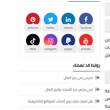
pinterest
twitter
linkedin
facebook
من
ات
tiktok
instagram
paypal
youtube
هل
روابط قد تهمك
تجربتي في ربح المال
ابني بزنس عبر الانترنت واربح المال
خاصة
اس
هل تعرف كيف يربح أصحاب المواقع الالكترونية
سة