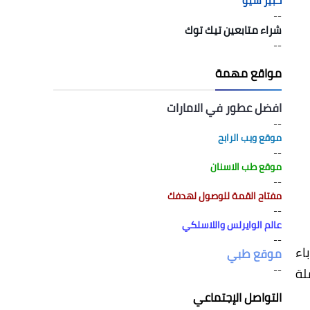
خبير سيو
--
شراء متابعين تيك توك
--
مواقع مهمة
افضل عطور في الامارات
--
موقع ويب الرابح
--
موقع طب الاسنان
--
مفتاح القمة للوصول لهدفك
--
عالم الوايرلس واللاسلكي
--
اء
موقع طبي
--
ملة
التواصل الإجتماعي