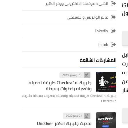
لطوارئ
انشىء موقعك الالكتروني ووفر الكثير
ول
عالم الوايرلس واللاسلكي
linkedin
tiktok
بل
المشاركات الشائعة
رت
 الوطنية
12 نوفمبر 2019
رنسا من
جلبريك Checkra1n طريقة تحميله
وتفعيله بخطوات بسيطة
ار
جلبريك Checkra1n طريقة تحميله وتفعيله بخطوات بسيطة جلبريك
Checkra1n
24 مايو 2020
تحديث جلبريك انكفر Unc0ver