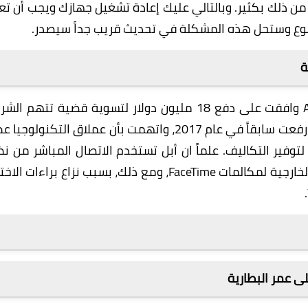
من ذلك بكثير. وبالتالي عليك إعادة تشغيل جهازك ويجب أن تع
وضوع وستحل هذه المشكلة في تحديث قريب جداً سيصدر.
الأمريكي ان شركة أبل Apple وافقت على دفع 18 مليون دولار لتسوية قضية تتهم ا
بخرق FaceTime عمدا على نظام iOS 6، وهي قضبة رفعت سابقاً في عام 2017، واتهمت بأن عملاق التكنولو
ات الفيديو على أيفون 4 و4S كإجراء لتوفير التكاليف. علماً ان أبل تستخدم الاتصال المباشر من 
إلى نظير وطريقة أخرى تعتمد على خوادم الجهات الخارجية لمكالمات FaceTime، ومع ذلك، بسبب نزاع براءات 
ى عمر البطارية