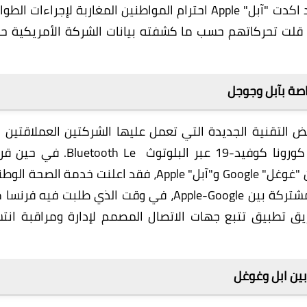
سلوكيات وعادات المستخدمين. ومن خلال ذلك فقد اكدت "آبل" Apple احترام المواطنين المغاربة لإجراءات ا
 قلت تحركاتهم حسب ما كشفته بيانات الشركة الأمريكية ح
خاصة بآبل وجوجل
ض التقنية الجديدة التي تعمل عليها الشركتين العملاقتين ا
البلوتوث Bluetooth Le
. في حين قر
الحكومة الألمانية، دعم التطبيق الجديد المقدم من "غوغل" Google و"آبل" Apple، فقد اعلنت خدمة الصحة
البريطانية NHS انها لن تستخدم نموذج التقنية المشتركة بين Apple-Google، في وقت الذي طلبت فيه ف
ق تطبيق تتبع جهات الاتصال المصمم لإدارة ومراقبة انتش
بين ابل وغوغل