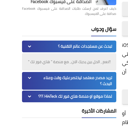
الصداقة على فيسبوك Facebook
كيف اعرف لمن ارسلت طلبات الصداقة على فيسبوك Facebook
صداقة على الفيسبوك
سؤال وجواب
الإلكتروني MAIL من آبل منذ الإصدار السادس من آي أو إس iOS6
تبحث عن مستجدات عالم التقنية ؟
201. وتتمثل في وجود خلل برمجي في مكتبة MIME التي
كي
!!نعم , الحل بين يديك الان ، مع منصة " هاي فور تك "
ة أن
تريد مصدر معتمد ليختصرعليك وقت وعناء
البحث ؟
لماذا موقع او منصة هاي فور تك Hi4Teck ؟؟؟
المشاركات الأخيرة
أو iPad أو
ام