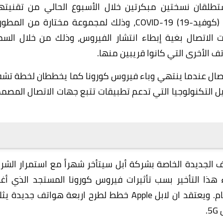
ل Apple وغوغل Google إنهما ستطلقان نسختين مبكرتين خلال الأسبوع الحالي من تقنيت
المقترحة لإبطاء انتشار الفيروس التاجي المستجد (كوفيد-19) COVID-19، وذلك لمجموعة مختارة من ا
ت الاتصال بغية إبطاء انتشار الفيروس، وذلك من خلال السم
 الأخرى التي كانوا قريبين منها.
لاتصال عندما ينتهي وباء فيروس كورونا كما يخططان لخطة تشف
يل التكنولوجيا التي تدعم تطبيقات تتبع جهات الاتصال المصم
 الجديدة الخاصة بشركة أبل سيتأخر شهراً مع استمرار الشر
جاء هذا التأخير بسب تأثيرات فيروس كورونا المستجد الذي أغ
مصانع الشركة في الصين في وقت سابق هذا العام. ويعتقد ان لابل Apple خطط لطرح اربعة هواتف جديد
5
.