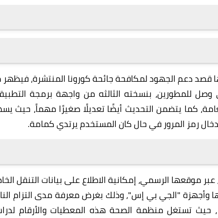
ا قصد دعم الجهود لمكافحة جائحة كورونا المنتشرة، فيظهر 
 وصل للمطورين، بنسخته الثالثه من واجهة برمجة التطبيق
ة، كما يتضمن التحديث أيضًا تعديلًا صغيرًا مهماً، حيث يس
عد ان اتاحت الشركة الأمريكية العملاقة ابل Apple، عبر موقعها الرسمي، إمكانية الاطلاع على بيانات التنقل ال
 وأجهزة "الجي بي إس"، وذلك بغرض معرفة مدى التزام الن
م ، حيث تستغل منظمة الصحة هذه المعطيات والأرقام لدرا