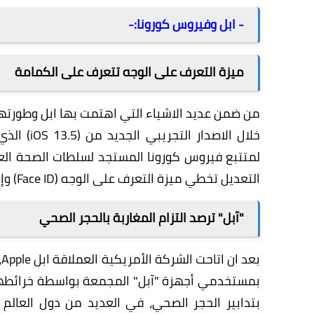
- ابل وفيروس كورونا:-
ميزة التعرف على الوجه تتعرف على الكمامة
من ضمن عديد الاشياء التي اهتمت بها ابل وطورته
خلال الاصدار التجريبي الجديد من (
iOS 13.5
) الذي
لمتتبع فيروس كورونا المستجد لسلطات الصحة العام
التعديل تخطي ميزة التعرف على الوجه (Face ID) وإدخال رمز المرور في حال كان المستخدم يرتدي كمامة.
"آبل" ترصد التزام المغاربة بالحجر الصحي
ب
بمستخدمي أجهزة "آبل" المجمعة بواسطة خرائطها
بتدابير الحجر الصحي، في العديد من دول العال