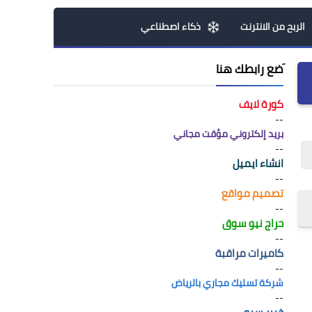
الربح من الانترنت
ذكاء اصطناعي
َضع رابطك هنا
كورة لايف
--
بريد إلكتروني مؤقت مجاني
--
انشاء ايميل
--
تصميم مواقع
--
حراج نيو سوق
--
كاميرات مراقبة
--
شركة تسليك مجاري بالرياض
--