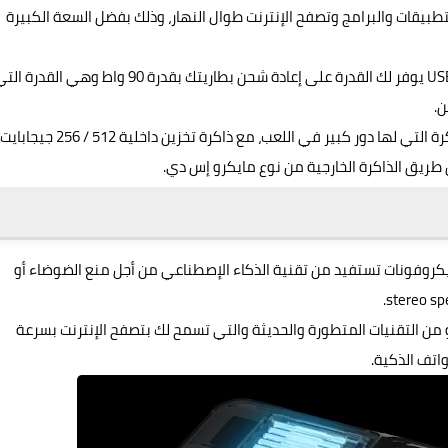
تطبيقات والبرامج وتصفح الإنترنت طوال النهار، وذلك بفضل السعة الكبيرة
متوفر تقنية الشحن السريع وذلك عن طريق منفذ USB-C يوفر لك القدرة على إعادة شحن بطاريتك بقدرة 90 واط وهي القدرة
ن.
ذاكرة وصول عشوائي رام 16 / 12 جيجابايت وهي الذاكرة التي لها دور كبير في اللعب، مع ذاكرة تخزين داخلية 512 / 256 جيج
 طريق الذاكرة الخارجية من نوع مايكرو إس دي.
لهاتف في Legion Phone Duel 2 أربع مايكروفونات تستفيد من تقنية الذكاء الإصطناعي من أجل منع الضوضاء أو
و من التقنيات المتطورة والحديثة والتي تسمح لك بتصفح الإنترنت بسرعة
اتف الذكية.