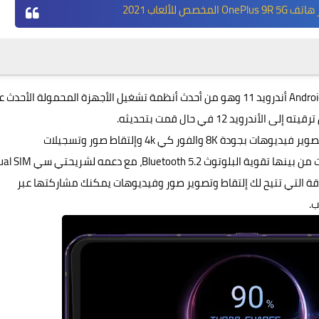
خصص للألعاب 2021
Androi
أندرويد 11 وهو من أحدث أنظمة تشغيل الأجهزة المحمولة الأحدث 
ويد 12 في حال قمت بتحديثه.
كاميرا خلفية ثنائية 64 / 16 ميجابيكسل مع إمكانية تصوير فيديوهات بجودة 8K والفور كي 4k وإلتقاط صور وتسجيلات
4 ميجابيكسل، وهي الدقة التي تتيح لك إلتقاط وتصوير صور وفيديوهات يمكنك مشاركتها عبر
ب.