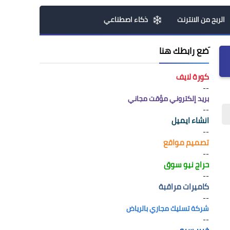
الربح من الانترنت
ذكاء اصطناعي
َضع رابطك هنا
كورة لايف
--
بريد إلكتروني مؤقت مجاني
--
انشاء ايميل
--
تصميم مواقع
--
حراج نيو سوق
--
كاميرات مراقبة
--
شركة تسليك مجاري بالرياض
--