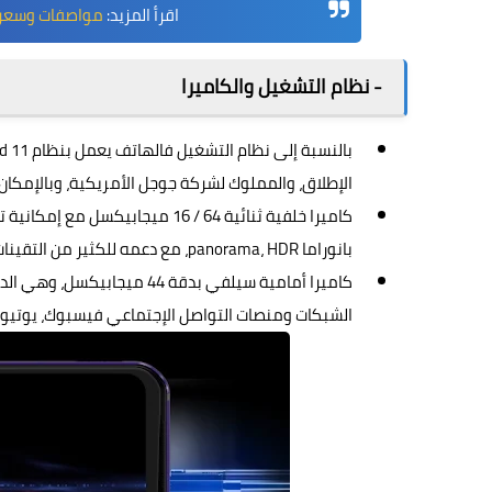
اقرأ المزيد:
مواصفات وسعر هاتف OnePlus 9R 5G الم
- نظام التشغيل والكاميرا
بالنسبة إلى نظام التشغيل فالهاتف يعمل بنظام
d 11
الإطلاق، والمملوك لشركة جوجل الأمريكية، وبالإمكان ترقيته إلى الأندر
بانوراما panorama، HDR، مع دعمه للكثير من التقينات من بينها تقوية البلوتوث Bluetooth 5.2، مع دعمه لشريحتي سي Dual SIM.
كاميرا أمامية سيلفي بدقة 4
الشبكات ومنصات التواصل الإجتماعي فيسبوك، يوتيو