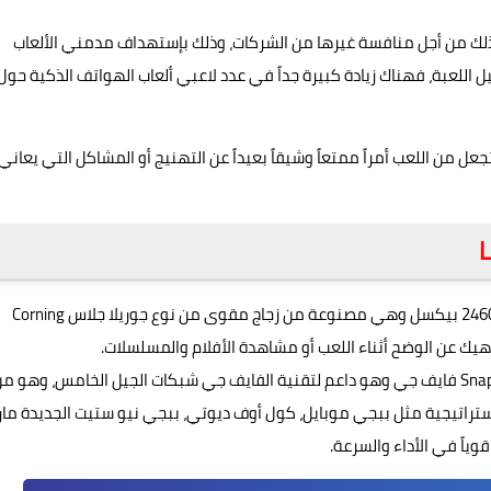
وذلك من أجل منافسة غيرها من الشركات، وذلك بإستهداف مدمني الألعاب
للعبة، فهناك زيادة كبيرة جداً في عدد لاعبي ألعاب الهواتف الذكية حول
من اللعب أمراً ممتعاً وشيقاً بعيداً عن التهنيج أو المشاكل التي يعاني
يعمل الجهاز بشاشة قياس 6.92 inches بدقة 1080 2460x بيكسل وهي مصنوعة من زجاج مقوى من نوع جوريلا جلاس Corning
مُعالج من نوع سناب دراجون كوالكوم Snapdragon 888 5G فايف جي وهو داعم لتقنية الفايف جي شبكات الجيل الخامس، وهو م
لإستراتيجية مثل ببجي موبايل، كول أوف ديوتي، ببجي نيو ستيت الجديدة مار
وياً في الأداء والسرعة.