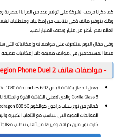
كما ذكرنا حرصت الشركة على توفير عدد من المزايا الحصرية 
وذلك بتوفير هاتف ذكي يتناسب من إمكانيات ومتطلبات تشغيل ا
العالم تقدر بأكثر من مليار ونصف المليار لاعب.
وفي مقال اليوم سنتعرف على مواصفاته وإمكانياته التي ستجعل 
منها المستخدمين في هواتف ضعيفة ذات إمكانيات ضعيفة.
- مواصفات هاتف Legion Phone Duel 2
Gorilla Glass 5 والذي يُعطي الشاشة القوة والمتانة ناهيك عن الوضح أثناء اللعب أو مشاهدة الأفلام والمسلسلات.
المعالجات القوية التي تتناسب مع الألعاب الكبيرة وا
كارت تور، ماين كرافت وغيرها من ألعاب تتطلب معالجاً ق