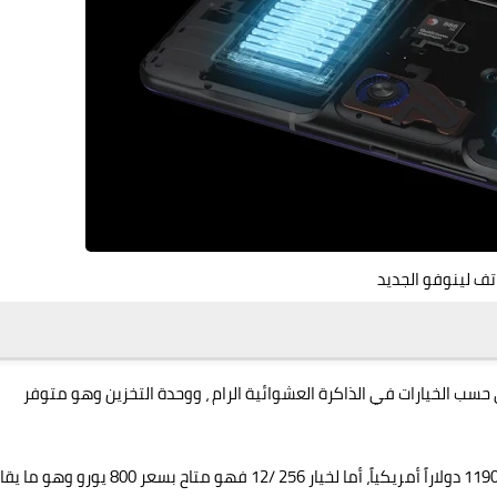
تف لينوفو الجديد
ر هاتف لينوفو"Lenovo" Legion Phone Duel 2 على حسب الخيارات في الذاكرة العشوائية الرام ، ووحدة التخزين وهو متوفر
بالنسبة لنسخة 512 /16 فهو بسعر 999 يورو أي ما يقارب من 1190 دولاراً أمريكياً، أما لخيار 256 /12 فهو متاح بسعر 800