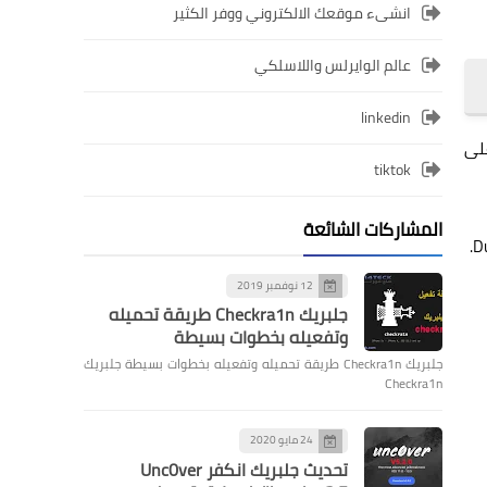
انشىء موقعك الالكتروني ووفر الكثير
عالم الوايرلس واللاسلكي
linkedin
على
tiktok
المشاركات الشائعة
12 نوفمبر 2019
جلبريك Checkra1n طريقة تحميله
وتفعيله بخطوات بسيطة
جلبريك Checkra1n طريقة تحميله وتفعيله بخطوات بسيطة جلبريك
Checkra1n
24 مايو 2020
تحديث جلبريك انكفر Unc0ver