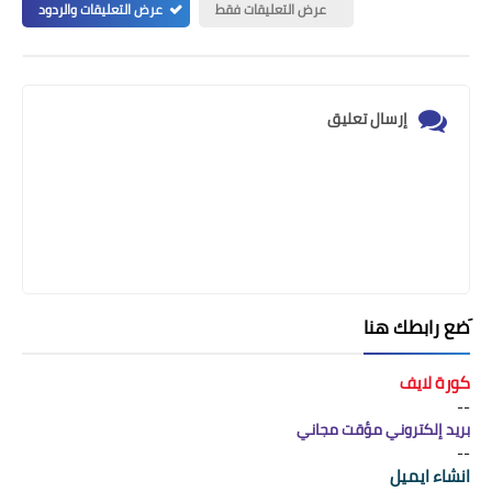
عرض التعليقات فقط
عرض التعليقات والردود
إرسال تعليق
َضع رابطك هنا
كورة لايف
--
بريد إلكتروني مؤقت مجاني
--
انشاء ايميل