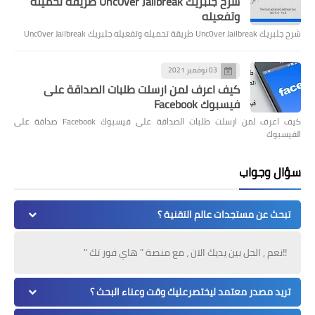
شرح جلبريك Unc0ver Jailbreak طريقة تحميله
وتفعيله
شرح جلبريك Unc0ver Jailbreak طريقة تحميله وتفعيله جلبريك Unc0ver Jailbreak
03 نوفمبر 2021
كيف اعرف لمن ارسلت طلبات الصداقة على
فيسبوك Facebook
كيف اعرف لمن ارسلت طلبات الصداقة على فيسبوك Facebook صداقة على
الفيسبوك
سؤال وجواب
تبحث عن مستجدات عالم التقنية ؟
!!نعم , الحل بين يديك الان ، مع منصة " هاي فور تك "
تريد مصدر معتمد ليختصرعليك وقت وعناء البحث ؟