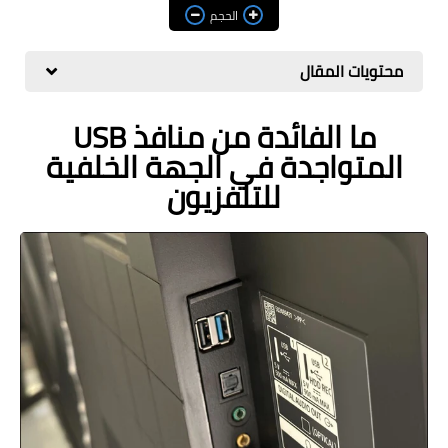
مراجعات
الحجم
العاب
محتويات المقال
صحة وجمال
ما الفائدة من منافذ USB
الربح من الانترنت
المتواجدة في الجهة الخلفية
ذكاء اصطناعي
للتلفزيون