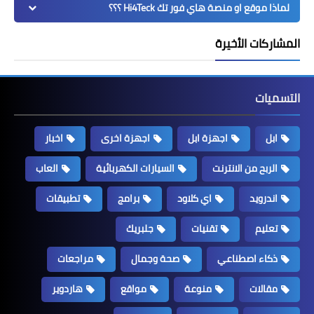
لماذا موقع او منصة هاي فور تك Hi4Teck ؟؟؟
المشاركات الأخيرة
التسميات
ابل
اجهزة ابل
اجهزة اخرى
اخبار
الربح من الانترنت
السيارات الكهربائية
العاب
اندرويد
اي كلاود
برامج
تطبيقات
تعليم
تقنيات
جلبريك
ذكاء اصطناعي
صحة وجمال
مراجعات
مقالات
منوعة
مواقع
هاردوير