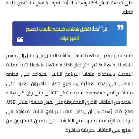
على قطعة فلاش USB وبعد ذلك أنت تعرف بالفعل ما يتعين عليك
فعله.
اقرأ أيضاً:
افضل شاشات قيمنج للألعاب لجميع
الميزانيات
فقط قم بتوصيل قطعة الفلاش بشاشة التلفزيون وانتقل إلى قسم
Software Update ثم اختر خيار Update by/from USB لتبدأ عملية
التحديث باستخدام ملفات البرنامج الثابت المتواجد على قطعة
الفلاش. في هذه العملية يستطيع جهاز التلفزيون العثور على
ملفات برنامج Firmware الجديد بشكل تلقائي حتى وإن كان هناك
العديد من الملفات الأخرى المحفوظة على نفس قطعة الفلاش USB.
ومع ذلك يُستحسن أن يكون ملف البرنامج الثابت متواجد في
الواجهة الرئيسية بمجرد فتح الفلاشة حتى يتمكن التلفزيون من
العثور على الملفات بطريقة مباشرة.