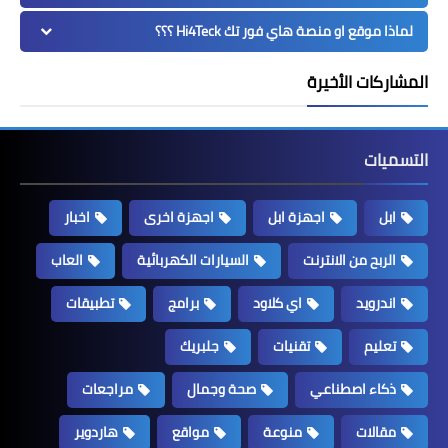
لماذا موقع او منصة هاي فور تك Hi4Teck ؟؟؟
المشاركات الأخيرة
التسميات
ابل
اجهزة ابل
اجهزة اخرى
اخبار
الربح من الانترنت
السيارات الكهربائية
العاب
اندرويد
اي كلاود
برامج
تطبيقات
تعليم
تقنيات
جلبريك
ذكاء اصطناعي
صحة وجمال
مراجعات
مقالات
منوعة
مواقع
هاردوير