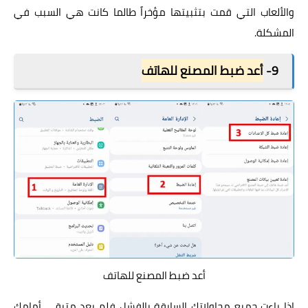
والألعاب التي قمت بتثبيتها مؤخراً طالما كانت هي السبب في
المشكلة.
9-
أعد ضبط المصنع للهاتف
أعد ضبط المصنع للهاتف
إذا باءت جميع محاولاتك السابقة بالفشل فلم يعد متبقي أمامك