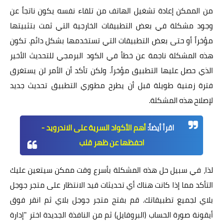
من الممكن إعادة تشغيل الهاتف من تلقاء نفسه يكون ناتجاً عن
وجود مشكلة في بعض التطبيقات الخارجية التي ثمت بتثبيتها
مؤخراً أو حتى بعض التطبيقات التي تستخدمها بشكل دائم. تكون
هذه المشكلة ناجمة عن خطأ في الكود البرمجي للتحديث الأخير
الذي حصل عليها التطبيق مؤخراً. ولكن تأكد أن الأمر لن يستغرق
فترة زمنية طويلة قبل أن يطرح مطوري التطبيق تحديث جديد
لإصلاح هذه المشكلة.
اقرأ أيضاً:
أهم الأكواد السرية على الاندرويد -
احفظها عن ظهر قلب
لذا، في سبيل حل هذه المشكلة بأسرع وقت ممكن سيتعين عليك
التأكد مما إذا كانت هناك أي تحديثات قيد الانتظار على متجر جوجل
بلاي لجميع تطبيقاتك. قم بفتح متجر جوجل بلاي ثم انقر فوق
أيقونة صورة الحساب (البروفايل) ثم من النافذة الجديدة اختر "إدارة