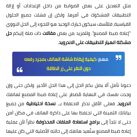
مثل التعديل على بعض الضوابط من داخل الإعدادات أو إزالة
التطبيقات المشكوك في أمرها. ولكن إن فشلت جميع الحلول
القياسية، فللأسف سيكون خيارك الوحيد هو اللجوء إلى الحل النووي
"إعادة ضبط المصنع". وللمزيد من بعض
مقالات
ذات صلة إليكم
حل
مشكلة انهيار التطبيقات على الاندرويد
.
مهم:
كيفية إيقاظ شاشة الهاتف بمجرد رفعه
دون النقر على زر الطاقة
دعونا نأمل ألا يصل بكم الحل إلى هذا الحل الأخير. ولكن حتى وإن
وجدت نفسك في النهاية مُضطر على إعادة ضبط المصنع لهاتفك
اندرويد
، فعلى الأقل تذكر الاحتفاظ بــ
نسخة احتياطية
من جميع
بياناتك الثمينة التي تحتفظ بها على ذاكرة الهاتف في مكان آمن
حتى لا تلجأ إلى
برامج استعادة الملفات المحذوفة
نظراً لأن عملية
إعادة ضبط المصنع ستُعيد هاتفك إلى حالته الأصلية التي كان عليها