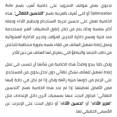
تحتوي بعض هواتف الاندرويد على خاصية تُعرب باسم Auto
Optimization أو التي تُعرف بالعربية باسم "
التحسين التلقائي
". هذه
الخاصية تعمل على تحسين تجربة الاستخدام وتنظيم الأداء وجعله
أكثر سلاسة وذلك يتم من خلال إغلاق التطبيقات الغير مستخدمة
منذ فترة ومسح ذاكرة التخزين المؤقت وتحرير الذاكرة العشوائية
وعمل إعادة تشغيل الهاتف من تلقاء نفسه بصورة منتظمة للتخلص
من حالات التجمد والتباطؤ التي يتعرض لها الهاتف من حين للأخر.
ولكن كما يبدو واضحاً، هذه الخاصية من شأنها أن تتسبب في عمل
إعادة تشغيل للهاتف بشكل تلقائي دون تدخل يدوي من المستخدم.
على الرغم من كونها ميزة رائعة ولكن إذا لم تكن في حاجة إليها
فمن الأفضل تعطيلها. إذا لم تجد هذه الخاصية باسم "التحسين
التلقائي" فحاول البحث عنها بمسميات أخرى داخل الإعدادات مثل
"
تعزيز الأداء
" أو "
تحسين الأداء
" أو حاول البحث على الإنترنت عن
المُسمى الحقيقي لها.