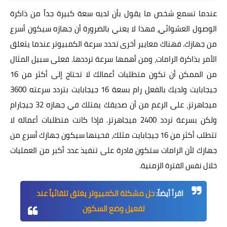
عندما تسمع شخص ما يقول بأن لديه سعة كبيرة جداً من ذاكرة
الوصول العشوائي، فهذا لا يعني بالضرورة أن جهازه سيكون أسرع
من جهازك. فهناك معايير أخرى تحدد سرعة الكمبيوتر عندما يتعلق
الأمر بذاكرة الرامات، ومن أهمها سرعة ترددها. فعلى سبيل المثال
من الممكن أن تكون متطلبات أعمالك لا تحتاج إلى أكثر من 16
جيجابايت ولديك بالفعل رام بسعة 16 جيجابايت بتردد سرعته 3600
ميجاهرتز، على الرغم من أن صديقك يمتلك في جهازه 32 جيجارام
ولكن بسرعة تردد 2400 ميجاهرتز. فإذا كانت متطلبات أعماله لا
تتطلب أكثر من 16 جيجابايت مثلك، فحينها سيكون جهازك أسرع من
جهازك لأن الرامات ستكون قادرة على تنفيذ عدد أكبر من العمليات
خلال نفس الفترة الزمنية.
اقرأ أيضاً:
حل مشكلة الكمبيوتر يغلق تلقائياً عند
تفعيل وضع السكون