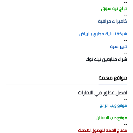
--
حراج نيو سوق
--
كاميرات مراقبة
--
شركة تسليك مجاري بالرياض
--
خبير سيو
--
شراء متابعين تيك توك
--
مواقع مهمة
افضل عطور في الامارات
--
موقع ويب الرابح
--
موقع طب الاسنان
--
مفتاح القمة للوصول لهدفك