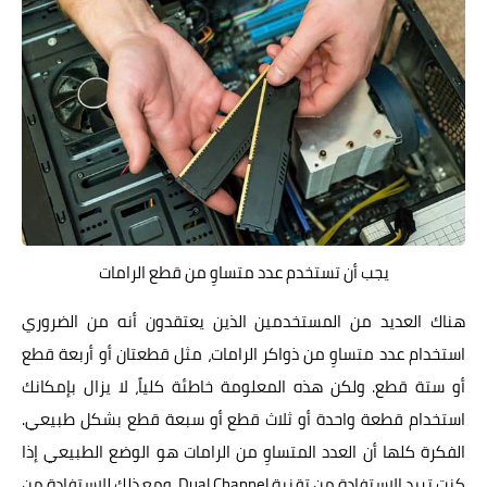
يجب أن تستخدم عدد متساوِ من قطع الرامات
هناك العديد من المستخدمين الذين يعتقدون أنه من الضروري
استخدام عدد متساوِ من ذواكر الرامات، مثل قطعتان أو أربعة قطع
أو ستة قطع. ولكن هذه المعلومة خاطئة كلياً، لا يزال بإمكانك
استخدام قطعة واحدة أو ثلاث قطع أو سبعة قطع بشكل طبيعي.
الفكرة كلها أن العدد المتساوِ من الرامات هو الوضع الطبيعي إذا
كنت تريد الاستفادة من تقنية Dual Channel. ومع ذلك للاستفادة من