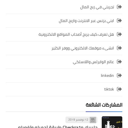
تجربتي في ربح المال
ابني بزنس عبر الانترنت واربح المال
هل تعرف كيف يربح أصحاب المواقع الالكترونية
انشىء موقعك الالكتروني ووفر الكثير
عالم الوايرلس واللاسلكي
linkedin
tiktok
المشاركات الشائعة
12 نوفمبر 2019
جلبريك Checkra1n طريقة تحميله وتفعيله