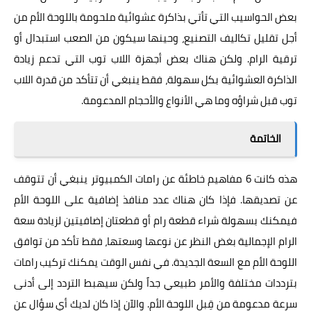
بعض الحواسيب التي تأتي بذاكرة عشوائية ملحومة باللوحة الأم من
أجل تقليل تكاليف التصنيع، وحينها سيكون من الصعب استبدال أو
ترقية الرام. ولكن هناك بعض أجهزة اللاب توب التي تدعم زيادة
الذاكرة العشوائية بكل سهولة، فقط ينبغي أن تتأكد من قدرة اللاب
توب قبل شراؤه وما هي الأنواع والأحجام المدعومة.
الخاتمة
هذه
كانت
6 مفاهيم خاطئة عن رامات الكمبيوتر ينبغي أن تتوقف
عن تصديقها. فإذا كان هناك عدد منافذ إضافية على اللوحة الأم
فيمكنك بسهولة شراء قطعة رام أو قطعتان إضافيتين لزيادة سعة
الرام الإجمالية بغض النظر عن نوعها وسعتها، فقط تأكد من توافق
اللوحة الأم مع السعة الجديدة. في نفس الوقت يمكنك تركيب رامات
بترددات مختلفة والأمر طبيعي جداً ولكن سيهبط التردد إلى أدنى
سرعة مدعومة من قِبل اللوحة الأم. والآن إذا كان لديك أي سؤال عن