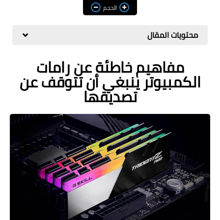
مراجعات
الحجم
العاب
محتويات المقال
صحة وجمال
مفاهيم خاطئة عن رامات
الربح من الانترنت
الكمبيوتر ينبغي أن تتوقف عن
ذكاء اصطناعي
تصديقها