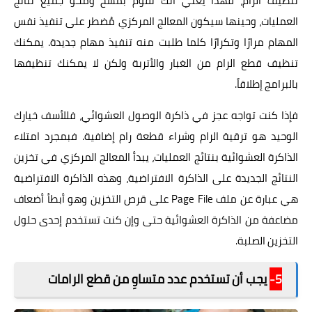
تنظيف الرام، فهذا يعني أنك تقوم بمسح ومحو جميع نتائج
العمليات، وحينها سيكون المعالج المركزي مُضطر على تنفيذ نفس
المهام مرارًا وتكرارًا كلما طلبت منه تنفيذ مهام جديدة. يمكنك
تنظيف قطع الرام من الغبار والأتربة ولكن لا يمكنك تنظيفها
بالبرامج إطلاقاً.
فإذا كنت تواجه عجز في ذاكرة الوصول العشوائي، فللأسف خيارك
الوحيد هو ترقية الرام وشراء قطعة رام إضافية. فبمجرد امتلاء
الذاكرة العشوائية بنتائج العمليات، يبدأ المعالج المركزي في تخزين
النتائج الجديدة على الذاكرة الافتراضية، وهذه الذاكرة الافتراضية
هي عبارة عن ملف Page File على قرص التخزين وهو أبطأ أضعاف
مضاعفة من الذاكرة العشوائية حتى وإن كنت تستخدم إحدى حلول
التخزين الصلبة.
5-
يجب أن تستخدم عدد متساوِ من قطع الرامات