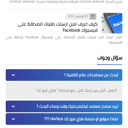
شرح جلبريك Unc0ver Jailbreak طريقة تحميله وتفعيله جلبريك Unc0ver Jailbreak
03 نوفمبر 2021
كيف اعرف لمن ارسلت طلبات الصداقة على
فيسبوك Facebook
كيف اعرف لمن ارسلت طلبات الصداقة على فيسبوك Facebook صداقة على
الفيسبوك
سؤال وجواب
تبحث عن مستجدات عالم التقنية ؟
!!نعم , الحل بين يديك الان ، مع منصة " هاي فور تك "
تريد مصدر معتمد ليختصرعليك وقت وعناء البحث ؟
لماذا موقع او منصة هاي فور تك Hi4Teck ؟؟؟