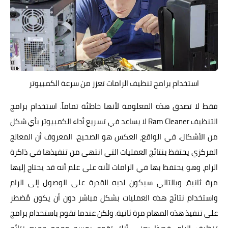
استخدام برامج تنظيف الرامات تعزز من سرعة الكمبيوتر
فقط لا تصدق هذه المعلومة لأنها خاطئة تماماً. استخدام برامج
التنظيف Ram Cleaner لا يساعد في تسريع أداء الكمبيوتر بأي شكل
من الأشكال. في الواقع، العكس هو الصحيح. المعروف أن المعالج
المركزي يحتفظ بنتائج العمليات التي انتهى من تنفيذها في ذاكرة
الرام، وهو يحتفظ بها في الرامات لأنه على علم أنه قد يحتاج إليها
مرة ثانية، وبالتالي سيكون لديه القدرة على الوصول إلى الرام
واستخدام نتائج هذه العمليات بشكل مباشر دون أن يكون مُضطر
على تنفيذ هذه المهام مرة ثانية. ولكن عندما تقوم باستخدام برامج