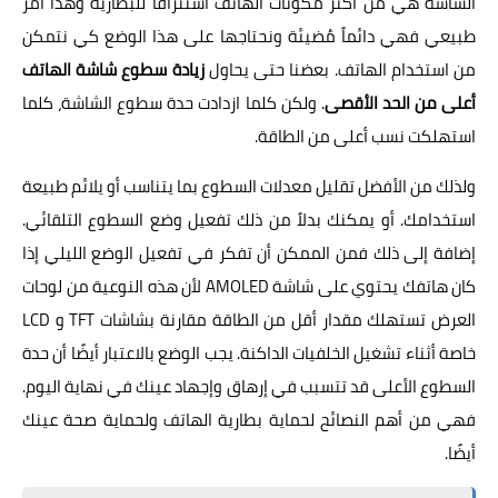
الشاشة هي من أكثر مكونات الهاتف استنزافًا للبطارية وهذا أمر
طبيعي فهي دائماً مُضيئة ونحتاجها على هذا الوضع كي نتمكن
من استخدام الهاتف. بعضنا حتى يحاول
زيادة سطوع شاشة الهاتف
أعلى من الحد الأقصى
. ولكن كلما ازدادت حدة سطوع الشاشة، كلما
استهلكت نسب أعلى من الطاقة.
ولذلك من الأفضل تقليل معدلات السطوع بما يتناسب أو يلائم طبيعة
استخدامك. أو يمكنك بدلاً من ذلك تفعيل وضع السطوع التلقائي.
إضافة إلى ذلك فمن الممكن أن تفكر في تفعيل الوضع الليلي إذا
كان هاتفك يحتوي على شاشة AMOLED لأن هذه النوعية من لوحات
العرض تستهلك مقدار أقل من الطاقة مقارنة بشاشات TFT و LCD
خاصة أثناء تشغيل الخلفيات الداكنة. يجب الوضع بالاعتبار أيضًا أن حدة
السطوع الأعلى قد تتسبب في إرهاق وإجهاد عينك في نهاية اليوم.
فهي من أهم النصائح لحماية بطارية الهاتف ولحماية صحة عينك
أيضًا.