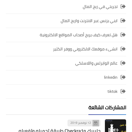
تجربتي في ربح المال
ابني بزنس عبر الانترنت واربح المال
هل تعرف كيف يربح أصحاب المواقع الالكترونية
انشىء موقعك الالكتروني ووفر الكثير
عالم الوايرلس واللاسلكي
linkedin
tiktok
المشاركات الشائعة
12 نوفمبر 2019
جلبريك Checkra1n طريقة تحميله وتفعيله