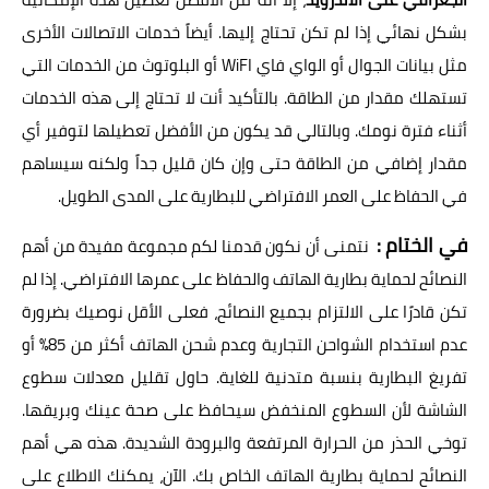
بشكل نهائي إذا لم تكن تحتاج إليها. أيضاً خدمات الاتصالات الأخرى
مثل بيانات الجوال أو الواي فاي WiFI أو البلوتوث من الخدمات التي
تستهلك مقدار من الطاقة. بالتأكيد أنت لا تحتاج إلى هذه الخدمات
أثناء فترة نومك. وبالتالي قد يكون من الأفضل تعطيلها لتوفير أي
مقدار إضافي من الطاقة حتى وإن كان قليل جداً ولكنه سيساهم
في الحفاظ على العمر الافتراضي للبطارية على المدى الطويل.
في الختام :
نتمنى أن نكون قدمنا لكم مجموعة مفيدة من أهم
النصائح لحماية بطارية الهاتف والحفاظ على عمرها الافتراضي. إذا لم
تكن قادرًا على الالتزام بجميع النصائح، فعلى الأقل نوصيك بضرورة
عدم استخدام الشواحن التجارية وعدم شحن الهاتف أكثر من 85% أو
تفريغ البطارية بنسبة متدنية للغاية. حاول تقليل معدلات سطوع
الشاشة لأن السطوع المنخفض سيحافظ على صحة عينك وبريقها.
توخي الحذر من الحرارة المرتفعة والبرودة الشديدة. هذه هي أهم
النصائح لحماية بطارية الهاتف الخاص بك. الآن، يمكنك الاطلاع على