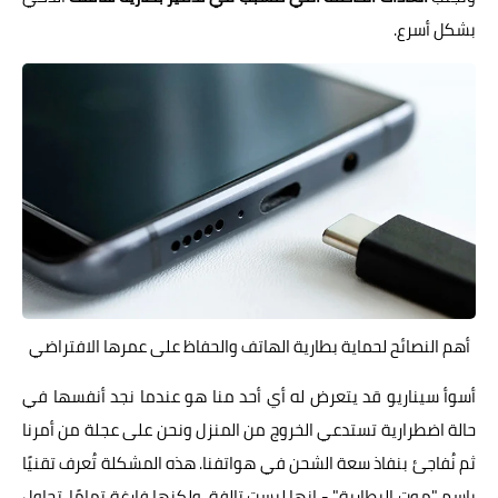
بشكل أسرع.
أهم النصائح لحماية بطارية الهاتف والحفاظ على عمرها الافتراضي
أسوأ سيناريو قد يتعرض له أي أحد منا هو عندما نجد أنفسها في
حالة اضطرارية تستدعي الخروج من المنزل ونحن على عجلة من أمرنا
ثم نُفاجئ بنفاذ سعة الشحن في هواتفنا. هذه المشكلة تُعرف تقنيًا
باسم "موت البطارية" - إنها ليست تالفة، ولكنها فارغة تمامًا. تحاول