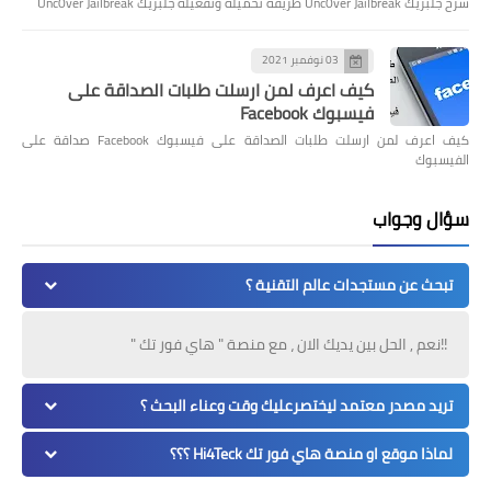
شرح جلبريك Unc0ver Jailbreak طريقة تحميله وتفعيله جلبريك Unc0ver Jailbreak
03 نوفمبر 2021
كيف اعرف لمن ارسلت طلبات الصداقة على
فيسبوك Facebook
كيف اعرف لمن ارسلت طلبات الصداقة على فيسبوك Facebook صداقة على
الفيسبوك
سؤال وجواب
تبحث عن مستجدات عالم التقنية ؟
!!نعم , الحل بين يديك الان ، مع منصة " هاي فور تك "
تريد مصدر معتمد ليختصرعليك وقت وعناء البحث ؟
لماذا موقع او منصة هاي فور تك Hi4Teck ؟؟؟