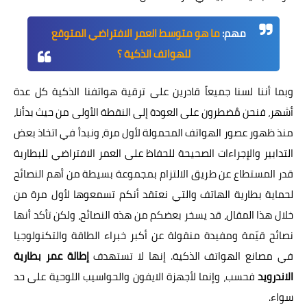
مهم:
ما هو متوسط العمر الافتراضي المتوقع
للهواتف الذكية ؟
وبما أننا لسنا جميعاً قادرين على ترقية هواتفنا الذكية كل عدة
أشهر، فنحن مُضطرون على العودة إلى النقطة الأولى من حيث بدأنا،
منذ ظهور عصور الهواتف المحمولة لأول مرة، ونبدأ في اتخاذ بعض
التدابير والإجراءات الصحيحة للحفاظ على العمر الافتراضي للبطارية
قدر المستطاع عن طريق الالتزام بمجموعة بسيطة من أهم النصائح
لحماية بطارية الهاتف والتي نعتقد أنكم تسمعوها لأول مرة من
خلال هذا المقال، قد يسخر بعضكم من هذه النصائح، ولكن تأكد أنها
نصائح قيّمة ومفيدة منقولة عن أكبر خبراء الطاقة والتكنولوجيا
في مصانع الهواتف الذكية. إنها لا تستهدف
إطالة عمر بطارية
الاندرويد
فحسب، وإنما لأجهزة الايفون والحواسيب اللوحية على حد
سواء.