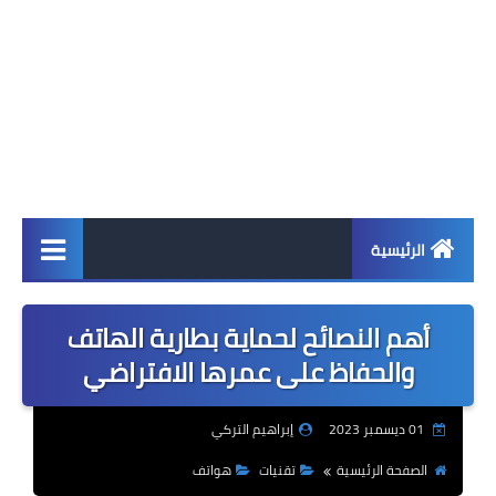
الرئيسية
اخبار
أهم النصائح لحماية بطارية الهاتف
ابل
والحفاظ على عمرها الافتراضي
اندرويد
01 ديسمبر 2023
إبراهيم التركي
ويندوز
الصفحة الرئيسية
تقنيات
هواتف