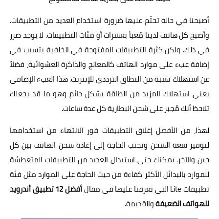
أصبحنا في حالة تحتّم عليها ضرورة استخدام العديد من التطبيقات.
وأصبح كل هاتف لدينا مُعبأ بعشرات أو مئات التطبيقات. لا يوجد ضرر
في ذلك. ولكن كثرة التطبيقات المفتوحة في الخلفية يتسبب في
إضافة عبء على موارد الهاتف كالمعالج والذاكرة العشوائية، فضلاً
عن استهلاك نسبة من النطاق الترددي للإنترنت. هذا العبء الإضافي
يعني استهلاك المزيد من الطاقة بشكل دائم وهو ما قد يجعلك
تلاحظ أنك مُجبر على شحن البطارية كل عدة ساعات.
لهذا، من الأفضل إغلاق التطبيقات فور الانتهاء من استخدامها
لتوفير سعة الشحن وتجنب الحاجة إلى إعادة شحن الهاتف بين كل
حين والآخر. يمكنك حتى استبدال العديد من التطبيقات المتعطشة
للموارد بالبدائل الأكثر كفاءة من حيث الحاجة على الموارد مثل فئة
تطبيقات Lite التي تعرفنا عليها في مقال
أفضل 12 تطبيق أندرويد
للهواتف الضعيفة
والقديمة.