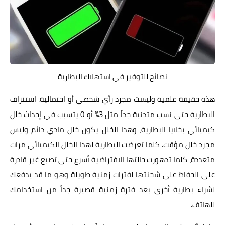
نصائح للتوفير في استهلاك البطارية
هذه حقيقة علمية وليست مجرد رأي شخصي أو احتمالية. استنزاف
البطارية حتى نسب متدنية جداً مثل 3% أو 0 يتسبب في إحداث خلل
كيميائي بخلايا البطارية، وهذا الخلل يكون خلل مادي دائم وليس
مجرد خلل مؤقت. كلما تعرضت البطارية لهذا الخلل الكيميائي مرات
متعددة، كلما تدهورت حالتها الافتراضية أسرع حتى تصبع غير قادرة
على الحفاظ على شحنتها لفترات زمنية طويلة وهو ما قد يدفعك
لشراء بطارية أخرى بعد فترة زمنية قصيرة جداً من استخدامك
للهاتف.