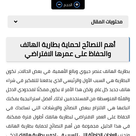
مراجعات
الحجم
العاب
محتويات المقال
صحة وجمال
الربح من الانترنت
أهم النصائح لحماية بطارية الهاتف
والحفاظ على عمرها الافتراضي
ذكاء اصطناعي
بطارية الهاتف عنصر حيوي وبالغ الأهمية. في بعض الحالات، تكون
البطارية هي السبب الأول والرئيسي الذي يدفعنا للتفكير في شراء
هاتف جديد كل عام. ولكن هذا الأمر لا يكون ممكنًا لمحدودي الدخل
والفئة المتوسطة من المستخدمين. لذلك، أفضل استراتيجية يمكنك
اتباعها هي الالتزام ببعض النصائح والإرشادات التي تساعدك في
الحفاظ على العمر الافتراضي لبطارية هاتفك أطول فترة ممكنة.
في هذا الدليل، مجموعة من أهم النصائح لحماية بطارية الهاتف
وتجنب
العادات الخاطئة التي تتسبب في تدمير بطارية هاتفك
الذكي