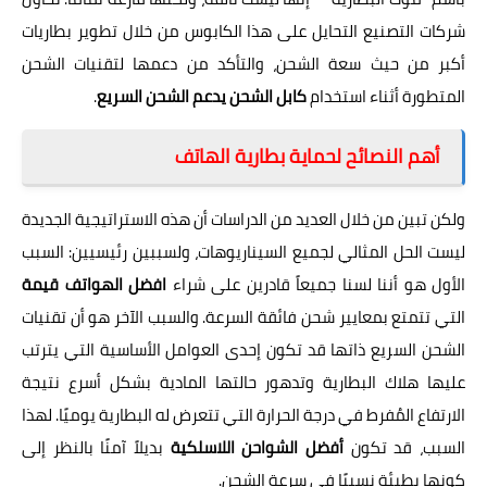
شركات التصنيع التحايل على هذا الكابوس من خلال تطوير بطاريات
أكبر من حيث سعة الشحن، والتأكد من دعمها لتقنيات الشحن
المتطورة أثناء استخدام
كابل الشحن يدعم الشحن السريع
.
أهم النصائح لحماية بطارية الهاتف
ولكن تبين من خلال العديد من الدراسات أن هذه الاستراتيجية الجديدة
ليست الحل المثالي لجميع السيناريوهات، ولسببين رئيسيين: السبب
الأول هو أننا لسنا جميعاً قادرين على شراء
افضل الهواتف قيمة
التي تتمتع بمعايير شحن فائقة السرعة. والسبب الآخر هو أن تقنيات
الشحن السريع ذاتها قد تكون إحدى العوامل الأساسية التي يترتب
عليها هلاك البطارية وتدهور حالتها المادية بشكل أسرع نتيجة
الارتفاع المُفرط في درجة الحرارة التي تتعرض له البطارية يوميًا. لهذا
السبب، قد تكون
أفضل الشواحن اللاسلكية
بديلاً آمنًا بالنظر إلى
كونها بطيئة نسبيًا في سرعة الشحن.