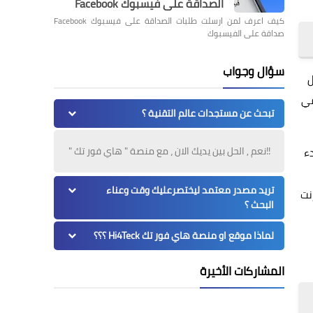
الصداقة على فيسبوك Facebook
كيف اعرف لمن ارسلت طلبات الصداقة على فيسبوك Facebook
صداقة على الفيسبوك
سؤال وجواب
صل
في
تبحث عن مستجدات عالم التقنية ؟
!!نعم , الحل بين يديك الان ، مع منصة " هاي فور تك "
ء
تريد مصدر معتمد ليختصرعليك وقت وعناء
نت
البحث ؟
لماذا موقع او منصة هاي فور تك Hi4Teck ؟؟؟
المشاركات الأخيرة