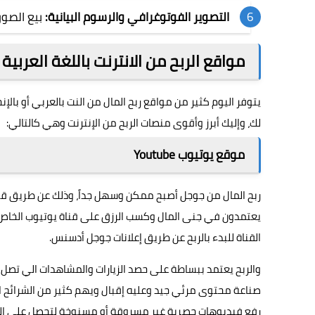
التصوير الفوتوغرافي والرسوم البيانية:
بيع الصور 
مواقع الربح من الانترنت باللغة العربية 2024
يتوفر اليوم كثير من مواقع ربح المال من النت بالعربي أو بال
لك، وإليك أبرز وأقوى منصات الربح من الإنترنت وهي كالتالي:
موقع يوتيوب Youtube
ربح المال من جوجل أصبح ممكن وسهل جداً، وذلك عن طريق قنو
يعتمدون في جنى المال وكسب الرزق على قناة يوتيوب الخاص
القناة للبدء بالربح عن طريق إعلانات جوجل أدسنس.
والربح يعتمد ببساطة على حصد الزيارات والمشاهدات الي تصل ق
صناعة محتوى مرئي جيد وعليه إقبال ويهم كثير من الشرائح ا
رفع فيديوهات حصرية غير مسروقة أو مسنوخة لتحصل على الد