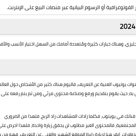
الفوتوغرافية أو الرسوم البيانية عبر منصات البيع على الإنترنت.
إنجليزي، وهناك خيارات كثيرة ومُتعددة أمامك من السهل اختيار الأنسب والأ
ات يوتيوب الغنية عن التعريف، فاليوم هناك كثير من الأشخاص حول العالم
 به، حيث يقوم بتقديم ورفع وصناعة محتوى مرئي ومن ثم يتم رفعه على
ناتك في يويتوب، فكلما زادات المشاهدات زاد الربح، فلهذا من الضروري
لمجتمعية، فالمحتوى الغير مطلوب لن يحقق زيارة واحدة، فلهذا احرص عل
ولارات،
انقر هنا
لزيارة رابط الموقع الشهير والغني عن التعريف، فهو من ب