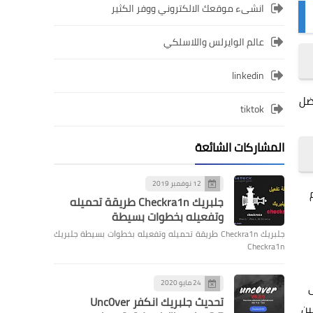
انشىء موقعك الالكتروني ووفر الكثير
عالم الوايرلس واللاسلكي
linkedin
فضل
tiktok
المشاركات الشائعة
12 نوفمبر 2019
جلبريك Checkra1n طريقة تحميله
وتفعيله بخطوات بسيطة
جلبريك Checkra1n طريقة تحميله وتفعيله بخطوات بسيطة جلبريك
Checkra1n
24 مايو 2020
ى
تحديث جلبريك انكفر Unc0ver
ين