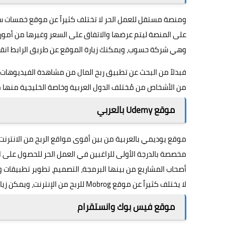
ومنصة مستقل للعمل الحر لا تختلف كثيراً عن موقع خمسات سا
على المنصة ليتم عرضها والاتفاق على السعر وغيرها من أمور أ
وهي شركة حسوب، ويمكنك زيارة الموقع عن طريق الرابط
انق
فبدلاً من البحث عن تطبيق ربح المال من مشاهدة الفيديوهات
من الأشخاص من مُختلف الدول العربية وخاصة الخليجية منها م
موقع Udemy بالعربي
موقع يوديمي بالعربية من بين أقوى مواقع الربح من الانترنت با
مخصصة بالدرجة الأولى للراغبين في العمل الحر للحصول على 
أصحاب المشاريع من بينها البرمجة، التصميم، تطوير تطبيقات 
لا يختلف كثيراً عن موقع Mobrog للربح من الإنترنت، ويمكن زيارة رابط يوديمي بالعربي للمبتدئين
موقع فيس بوك وانستقرام