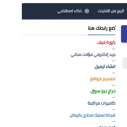
الربح من الانترنت
ذكاء اصطناعي
َضع رابطك هنا
كورة لايف
--
بريد إلكتروني مؤقت مجاني
--
انشاء ايميل
--
تصميم مواقع
--
حراج نيو سوق
--
كاميرات مراقبة
--
شركة تسليك مجاري بالرياض
--