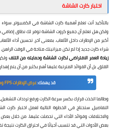
اختبار كارت الشاشة
بالتأكيد أنت تعلم أهمية كارت الشاشة في الكمبيوتر، سواء ل
ولكن هل تعلم أن جميع كروت الشاشة توفر لك نطاق إضافي 
شراء كارت جديد إذا لم تكن ميزانيتك متاحة في الوقت الراه
زيادة العمر الافتراضي لكارت الشاشة وحمايته من التلف
ولكن 
القلق، بل أن الفوائد المترتبة عليها أهم بكثير من أن يتم إهدا
قد يهمك:
عرض الإطارات FPS ومقاييس الاستهلاك داخل الألعاب بدون أدوات خارجية
وطالما اتخذت قرارك بكسر سرعة الكارت ورفع ترددات التشغيل، طب
التفاصيل، ستحتاج في الخطوة التالية لعمل اختبار كارت الش
والاختلافات وفوائد الأداء التي تحصلت عليها. من خلال بع
بعض الأدوات التي قد تتسبب أحيانًا في احتراق الكارت نتيجة 