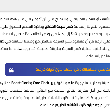
لألعاب أو العمل الاحترافي، ولا تحتاج مني أن أخوض في مثل هذه التفاص
مسموح يتيح لك إمكانية
كسر سرعة المعالج
وذاكرة الفيديو للحصول على ع
أكبر من الإطارات داخل الألعاب. بمعنى آخر، تحسين أداء الألعاب بنسبة قد تتراوح من 10% إلى 15% في بعض الحالات، وذلك حتى ل
ن. على الرغم من أن مفهوم كسر السرعة يتناقض مع وصيتنا السابقة في
كيف
عند تنفيذ عملية كسر السرعة بطريقة صحيحة، فلا يوجد هناك ما يستد
رها دون استفادة.
عًا بعد أن تتعلم جيدًا
ما هو الفرق بين Core Clock و Boost Clock
ومثل ه
اشة من أجل مقارنة النتائج الجديدة مع النتائج السابقة لاحتساب الفرو
ض الأدوات، يمكنك عمل اختبار كارت الشاشة بطريقة صحيحة وآمنة، على 
تخطي
درجة حرارة كارت الشاشة الطبيعية
والآمنة.