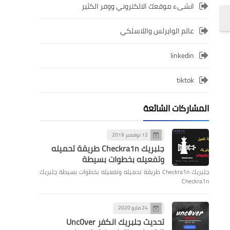
انشىء موقعك الالكتروني ووفر الكثير
عالم الوايرلس واللاسلكي
linkedin
tiktok
المشاركات الشائعة
12 نوفمبر 2019
جلبريك Checkra1n طريقة تحميله
وتفعيله بخطوات بسيطة
جلبريك Checkra1n طريقة تحميله وتفعيله بخطوات بسيطة جلبريك
Checkra1n
24 مايو 2020
تحديث جلبريك انكفر Unc0ver