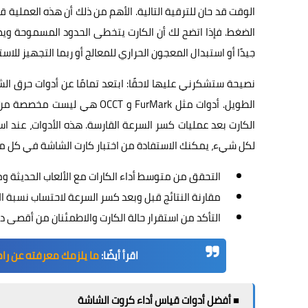
الوقت قد حان للترقية التالية. الأهم من ذلك أن هذه العملية
جيدًا أو استبدال المعجون الحراري للمعالج أو ربما التجهيز ل
نصيحة ستشكرني عليها لاحقًا: ابتعد تمامًا عن أدوات حرق ال
الطويل. أدوات مثل FurMark و T
الكارت بعد عمليات كسر السرعة القارسة. هذه الأدوات، عند 
لكل شيء، يمكنك الاستفادة من اختبار كارت الشاشة في كل من ا
التحقق من متوسط أداء الكارات مع الألعاب الحديثة وم
مقارنة النتائج قبل وبعد كسر السرعة لاحتساب نسبة ال
التأكد من استقرار حالة الكارت والاطمئنان من أقصى د
اقرأ أيضًا:
ما يلزمك معرفته عن رامات DDR6 RAM .. موعد الإطلاق والسرعات
■ أفضل أدوات قياس أداء كروت الشاشة