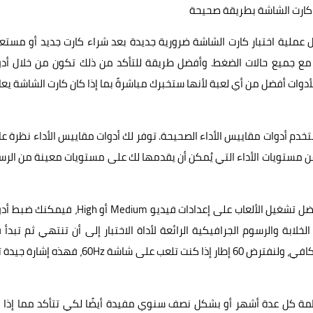
 كارت الشاشة بطريقة صحيحة
ل عملية اختبار كارت الشاشة ضرورية جديدة بعد شراء كارت جديد أو مست
 مع جميع حالات الضغط. وأفضل طريقة للتأكد من ذلك تكون من خلال أدو
 قليل. هذه الأدوات أفضل من أي لعبة لأنها ستخبرك مباشرةً بما إذا كان كارت الشاشة يع
تخدم أدوات مقاييس الأداء الصحيحة. توفر لك أدوات مقاييس الأداء نظرة ع
ن مستويات الأداء التي يُمكن أن يقدمها لك على مستويات معينة من الر
بمعنى بسيط، إذا كنت تلعب على شاشة 1080p أو 1440p وتفضل تشغيل الألعاب على إعدادات فيديو Medium أو igh
لخلابة والرسوم الجرافيكية الرائعة لأداة الاختبار إلى أن تنتهي ثم تبدأ
التحقق من النتائج. فإذا حصلت على نتائج جيدة ومعدل إطارات كافي، ولنفترض 60 إطار إذا كنت تلعب على شاشة 60Hz، 
مة كل عدة أشهر أو بشكل نصف سنوي مفيدة أيضًا لكي تتأكد مما إذا ك