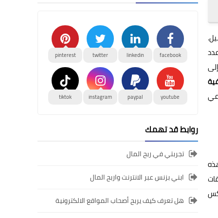
يل.
دد
pinterest
twitter
linkedin
facebook
ا تضطر إلى
ية
عي
tiktok
instagram
paypal
youtube
روابط قد تهمك
تجربتي في ربح المال
ذه
ابني بزنس عبر الانترنت واربح المال
قات
عكس
هل تعرف كيف يربح أصحاب المواقع الالكترونية