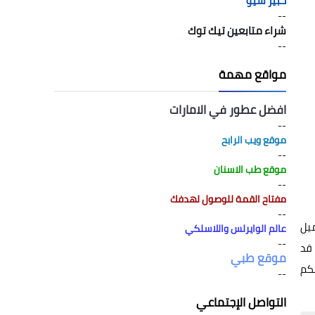
خبير سيو
--
شراء متابعين تيك توك
--
مواقع مهمة
افضل عطور في الامارات
--
موقع ويب الرابح
--
موقع طب الاسنان
--
مفتاح القمة للوصول لهدفك
--
ميل
عالم الوايرلس واللاسلكي
--
 قد
موقع طبي
بكم
--
التواصل الإجتماعي