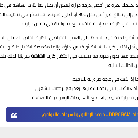
 قد تمنحك نظرة عن أقصى درجة حرارة يُمكن أن يصل لها كارت الشاشة في حا
الضغط. فإذا اتضح لك أن الكارت يتخطى الحدود المسموحة ويصل إلى نطاق غير آمن مثل 90C أو أعلى، فحينها قد تفكر في تنظ
لاستثمار في كارت جديد إذا فشلت جميع محاولاتك في خفض حرارته.
شاشة إذا كنت تريد الحفاظ على العمر الافتراضي للكارت الخاص بك على ال
OCC هي ليست مخصصة من أجل اختبار كارت الشاشة أو قياس أداؤه وإنما مخصصة لاختبار حالة واست
استخدامها بدون خبرة، قد تتسبب في
احتضار كارت الشاشة
سريعًا. لذلك تلخي
لحالات التالية:
ا إذا كنت في حاجة ضرورية للترقية.
أداء الأعلى التي تحصلت عليها بعد رفع ترددات التشغيل.
رجة حرارة قد يصل لها مع الألعاب ذات الرسوميات المعقدة.
 والتوافق