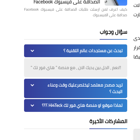
الصداقة على فيسبوك Facebook
لات
كيف اعرف لمن ارسلت طلبات الصداقة على فيسبوك Facebook
يف الكارت
صداقة على الفيسبوك
سؤال وجواب
مدى
قرار
تبحث عن مستجدات عالم التقنية ؟
صًا
!!نعم , الحل بين يديك الان ، مع منصة " هاي فور تك "
تريد مصدر معتمد ليختصرعليك وقت وعناء
البحث ؟
لماذا موقع او منصة هاي فور تك Hi4Teck ؟؟؟
المشاركات الأخيرة