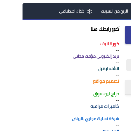
الربح من الانترنت
ذكاء اصطناعي
َضع رابطك هنا
كورة لايف
--
بريد إلكتروني مؤقت مجاني
--
انشاء ايميل
--
تصميم مواقع
--
حراج نيو سوق
--
كاميرات مراقبة
--
شركة تسليك مجاري بالرياض
--