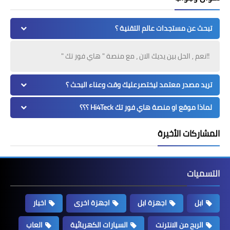
تبحث عن مستجدات عالم التقنية ؟
!!نعم , الحل بين يديك الان ، مع منصة " هاي فور تك "
تريد مصدر معتمد ليختصرعليك وقت وعناء البحث ؟
لماذا موقع او منصة هاي فور تك Hi4Teck ؟؟؟
المشاركات الأخيرة
التسميات
ابل
اجهزة ابل
اجهزة اخرى
اخبار
الربح من الانترنت
السيارات الكهربائية
العاب