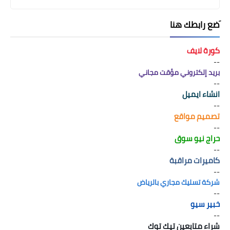
َضع رابطك هنا
كورة لايف
--
بريد إلكتروني مؤقت مجاني
--
انشاء ايميل
--
تصميم مواقع
--
حراج نيو سوق
--
كاميرات مراقبة
--
شركة تسليك مجاري بالرياض
--
خبير سيو
--
شراء متابعين تيك توك