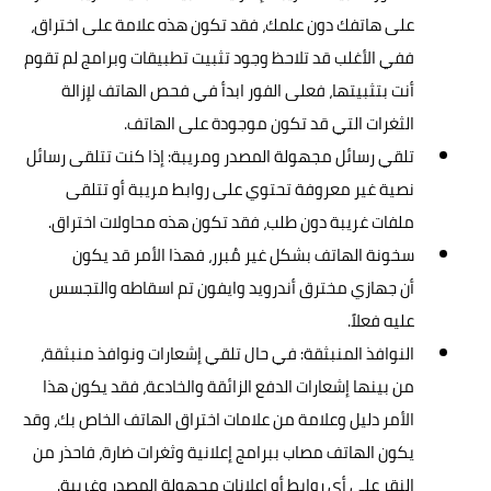
على هاتفك دون علمك، فقد تكون هذه علامة على اختراق،
ففي الأغلب قد تلاحظ وجود تثبيت تطبيقات وبرامج لم تقوم
أنت بتثبيتها، فعلى الفور ابدأ في فحص الهاتف لإزالة
الثغرات التي قد تكون موجودة على الهاتف.
تلقي رسائل مجهولة المصدر ومريبة: إذا كنت تتلقى رسائل
نصية غير معروفة تحتوي على روابط مريبة أو تتلقى
ملفات غريبة دون طلب، فقد تكون هذه محاولات اختراق.
سخونة الهاتف بشكل غير مُبرر، فهذا الأمر قد يكون
أن جهازي مخترق أندرويد وايفون تم اسقاطه والتجسس
عليه فعلاً.
النوافذ المنبثقة: في حال تلقي إشعارات ونوافذ منبثقة،
من بينها إشعارات الدفع الزائقة والخادعة، فقد يكون هذا
الأمر دليل وعلامة من علامات اختراق الهاتف الخاص بك، وقد
يكون الهاتف مصاب ببرامج إعلانية وثغرات ضارة، فاحذر من
النقر على أي روابط أو إعلانات مجهولة المصدر وغريبة.