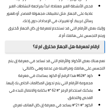
فحص الأنشطة الغير معتادة: ابدأ بمراجعة النشاطات الغير
عادية على الجهاز، مثل تطبيقات مجهولة المصدر، أو ظهور
رسائل غريبة، أو تغييرات في الإعدادات دون إذنك.
وإليك بعض الأرقام التي قد تستخدم لمعرفة إن كان الجهاز مُخترق
ويتم التجسس على هاتفك أم لا.
ارقام لمعرفة هل الجهاز مخترق ام لا؟
نعم هناك بعض الأكواد والأرقام التي قد تساعد في معرفة إن يتم
التجسس على هاتفك ومراقبته من عدمه وهي كالتالي:
كود *#62# هذا الرقم أو الكود يساعدك في معرفة
مجموعة الأرقام التي يتم تحويل المكالمات الخاص بك إليها.
يمكنك استخدام الرمز *# 62 *# بكتابه والاتصال للبدء في
الفحص والتحقق.
الكود *# 21*# يساعد في معرفة إن كان الهاتف تعرض