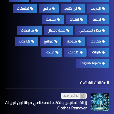
اندرويد
اي كلاود
برامج
تطبيقات
تعليم
تقنيات
جلبريك
ذكاء اصطناعي
صحة وجمال
مراجعات
مقالات
منوعة
مواقع
هاردوير
هوات
هواتف
ويندوز
English Topics
المقالات الشائعة
13 أبريل 2024
إزالة الملابس بالذكاء الاصطناعي مجانا اون لاين AI
Clothes Remover