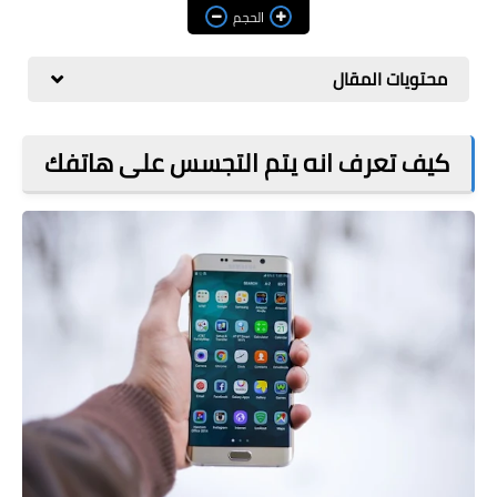
مراجعات
الحجم
العاب
محتويات المقال
صحة وجمال
الربح من الانترنت
كيف تعرف انه يتم التجسس على هاتفك
ذكاء اصطناعي