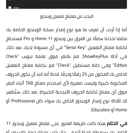
البحث عن مفتاح تفعيل ويندوز
أما إذا أردت أن تعرف ما هو نوع إصدار نسخة الويندوز الخاصة بك
مثلما تحدثنا سابقًا عن الفرق بين ويندوز 11 Home و Pro فستحتاج
لكتابة مفتاح التفعيل “Serial Key” في أي مسودة لديك. بعد ذلك،
في أداة ShowKeyPlus، قم بالنقر فوق علامة تبويب “Check
Edition” وفي خانة مستطيل “Check” قم بكتابة مفتاح التفعيل
الخاص بك المكون من 25 رقمًا وحرفًا. لاحظ أنه لابد أن تكون الحروف
المكتوبة كبيرة وليست صغيرة (أي استخدم مفتاح TAB أثناء النقر
فوق أي مفتاح لكتابة الحروف الأبجدية الكبيرة). بعد ذلك، ستُظهر
لك الأداة نوع إصدار الويندوز الخاص بك سواء كان Professional أو
Home أو Education.
في الختام
هذه كانت طريقة العثور على مفتاح تفعيل ويندوز 11
الخاص بك بسهولة. لاحظ أنه في حال كنت تمتلك جهاز كمبيوتر أو