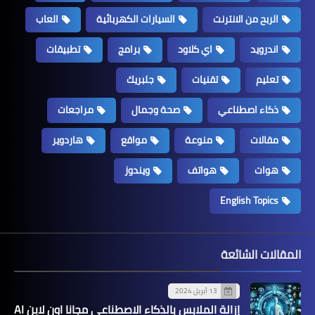
الربح من الانترنت
السيارات الكهربائية
العاب
اندرويد
اي كلاود
برامج
تطبيقات
تعليم
تقنيات
جلبريك
ذكاء اصطناعي
صحة وجمال
مراجعات
مقالات
منوعة
مواقع
هاردوير
هوات
هواتف
ويندوز
English Topics
المقالات الشائعة
13 أبريل 2024
إزالة الملابس بالذكاء الاصطناعي مجانا اون لاين AI