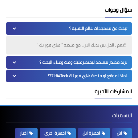
سؤال وجواب
تبحث عن مستجدات عالم التقنية ؟
!!نعم , الحل بين يديك الان ، مع منصة " هاي فور تك "
تريد مصدر معتمد ليختصرعليك وقت وعناء البحث ؟
لماذا موقع او منصة هاي فور تك Hi4Teck ؟؟؟
المشاركات الأخيرة
التسميات
ابل
اجهزة ابل
اجهزة اخرى
اخبار