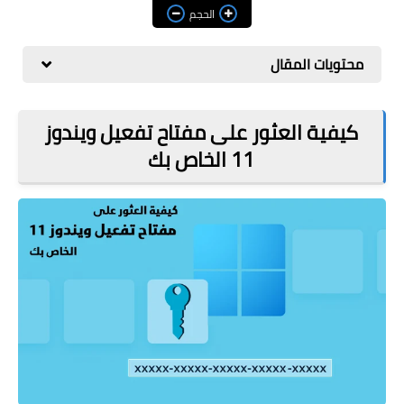
مراجعات
الحجم
العاب
محتويات المقال
صحة وجمال
الربح من الانترنت
كيفية العثور على مفتاح تفعيل ويندوز
11 الخاص بك
ذكاء اصطناعي