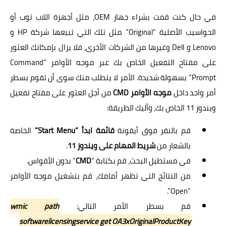
في حال كنت قمت بشراء جهاز OEM، مثل أجهزة اللاب توب أو
الحواسيب الأصلية “Original” مثل تلك التي تبيعها شركة HP و
Lenovo و Dell وغيرها من الشركات الأخرى، فلا يزال بإمكانك العثور
على مفتاح التفعيل الخاص بك عبر موجه الأوامر “Command
Prompt” بسهولة شديدة. الأمر لا يتطلب منك سوى أن تقوم بسطر
أمر واحد داخل
موجه الأوامر CMD
من أجل العثور على مفتاح تفعيل
ويندوز 11 الخاص بك، وأليك الطريقة:
قم بالنقر فوق أيقونة
قائمة ابدأ “Start Menu”
الخاصة
بالشعار من
شريط المهام على ويندوز 11
.
في مستطيل البحث، قم بكتابة “
CMD
” بدون الأقواس.
من النتائج التي تظهر أمامك، قم بتشغيل موجه الأوامر
“Open”.
قم بسطر الأمر التالي:
wmic path
softwarelicensingservice get OA3xOriginalProductKey