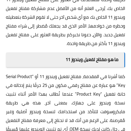
الخاص بك. يُرجى العلم أنه من الأفضل عدم مشاركة مفتاح تفعيل
ويندوز 11 الخاص بك مع أي شخص آخر حتى لا تقوم الشركة بتعطيله
وحظره من خوادمها، الأمر الذي قد يجعلك مُضطر إلى شراء مفتاح
تفعيل جديد. والآن، دعونا نخبركم بطريقة العثور على مفتاح تفعيل
ويندوز 11 بأكثر من طريقة واحدة.
ما هو مفتاح تفعيل ويندوز 11
كما أشرنا في المقدمة، مفتاح تفعيل ويندوز 11 أو “Serial Product
Key” هو عبارة عن مفتاح رقمي مكون من 25 حرفًا يتم إدخاله في
خانة تفعيل “Product Key” عندما تُطالب بهذا الأمر أثناء تثبيت
نسخة ويندوز على جهازك. بمعنى آخر، هذه هي طريقة
مايكروسوفت للتأكد من استخدامك لنسخة ويندوز أصلية وغير
مُقرصنة. على الرغم من أنك قد لا تحتاج إلى معرفة مفتاح التفعيل
في حال كانت لديك نسخة OEM، أي تم تثبيت الويندوز عليها مُسبقًا