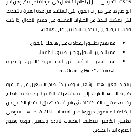
iOS 26 التجريبي. لا يزال نظام التشغيل في مرحلة تجريبية، ومن غير
الواضح ما هي طرازات آيفون التي تستفيد من هذه الميزة بالتحديد،
لكن يمكنك البحث عن الخيارات المعنية في جميع الأحوال إذا كنت
قمت بالترقية إلى التحديث التجريبي على هاتفك.
قم بفتح تطبيق الإعدادات على هاتفك الآيفون.
قم بالتمرير للأسفل واختر تطبيق الكاميرا.
قم بتفعيل المؤشر من أمام ميزة "التنبيه بتنظيف
العدسة" / “Lens Cleaning Hints”.
بمجرد تفعيل هذا الإشعار، سوف يبدأ نظام التشغيل في مراقبة
كمية الضوء الواردة إلى مستشعرات الكاميرا بصورة متواصلة،
وتنبيهك في حالة اكتشاف أي شوائب قد تعيق المقدار الكامل من
الإضاءة المسموح مرورها عبر العدسات الخلفية. حينها، سيوصي
تطبيق الكاميرا بتنظيف العدسات لزيادة وتحسين جودة وضوح
الصورة أثناء التصوير.