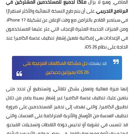
الماضي، وهو لا يزال
متاحًا لجميع للمستخدمين المشتركين في
البرنامج التجريبي
، على أن يتم طرح النسخة النهائية والأكثر استقرارًا
في سبتمبر القادم، بالتزامن مع وقت الإعلان عن تشكيلة iPhone 17.
ومن الميزات الجديدة المثيرة للإعجاب التي عثر عليها المستخدمون
في الإعدادات هي إمكانية تفعيل إشعار تنظيف عدسة الكاميرا عند
الحاجة على نظام iOS 26.
قد يهمك:
حل مشكلة المكالمات المزعجة على
iOS 26 بميزتين جديدتين
إنها ميزة فعالية وتعمل بشكل تلقائي، وتستطيع أن تحدد متى
يتعين عليك تنظيف عدسة الكاميرا عبر إشعار بسيط يصدر من خلال
تطبيق الكاميرا، والتي تهدف إلى تحفيز المستخدمين على ضرورة
تنظيف العدسة من الأوساخ والأتربة المتراكمة على العدسات والتي
قد تتسبب في تشويه أو تدنيس جودة اللقطات وتسجيلات الفيديو.
إنها ميزة رائعة وموجودة بالفعل في بعض هواتف الأندرويد الرائدة،