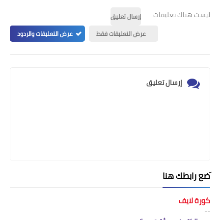
ليست هناك تعليقات
إرسال تعليق
عرض التعليقات فقط
عرض التعليقات والردود
إرسال تعليق
َضع رابطك هنا
كورة لايف
--