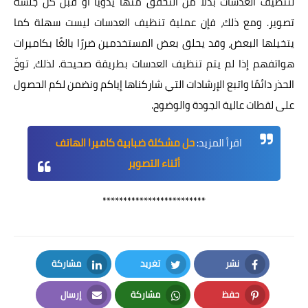
لتنظيف العدسات بدلًا من التحقق منها يدويًا أو قبل كل جلسة
تصوير. ومع ذلك، فإن عملية تنظيف العدسات ليست سهلة كما
يتخيلها البعض، وقد يحلق بعض المستخدمين ضررًا بالغًا بكاميرات
هواتفهم إذا لم يتم تنظيف العدسات بطريقة صحيحة. لذلك، توخّ
الحذر دائمًا واتبع الإرشادات التي شاركناها إياكم ونضمن لكم الحصول
على لقطات عالية الجودة والوضوح.
اقرأ المزيد:
حل مشكلة ضبابية كاميرا الهاتف
أثناء التصوير
*************************
نشر
تغريد
مشاركة
LinkedIn
Twitter
Facebook
حفظ
مشاركة
إرسال