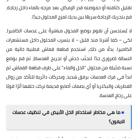
تقليل كثافته أو حموضته قدر الإمكان. بعد مزجه بالماء داخل زجاجة،
قم بتحريك الزجاجة سريعًا بين يديك لمزج المحلول جيدًا.
لا يُستحسن أن تقوم بوضع المحول مباشرةً على عدسات الكاميرا،
لكي – كما أشرنا منذ قليل – لا يتسرب المحلول داخل مستشعرات
الكاميرا. بدلًا من ذلك، استخدم قطعة قماش قطنية خالية من
النسالة (ضروري جدًا لتجنّب خدش أو تجريح العدسة)، ثم قم بوضع
نسبة ضئيلة من محلول "الخل والماء" على طرف قطعة القماش، ثم
ابدأ في فرك العدسات برفق شديد، وبحركات دائرية للتأكد من زوال
الفطريات والبكتريا أو أي بصمات أصابع قديمة تركت خلفها أثرًا قويًا
على زجاج العدسة.
■
ما هي مخاطر استخدام الخل الأبيض في تنظيف عدسات
الايفون؟