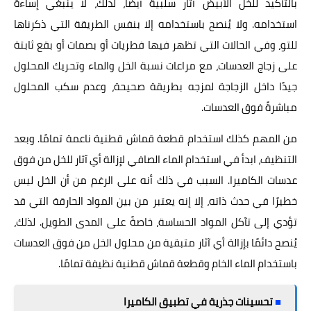
بالتأكيد للخل الأبيض آثار سلبية أيضًا، لذلك، لا ينبغي إساءة
استخدامه. ولا يُنصح باستخدامه إلا بنفس الطريقة التي ذكرناها
للتو، وفي الحالات التي تظهر فيها فطريات أو بصمات أو بقع ثابتة
على زجاج العدسات، مع مراعات نسبة الخل والماء وتحريك المحلول
جيدًا داخل الزجاجة لمزجه بطريقة صحيحة، وعدم سكب المحلول
مباشرةً فوق العدسات.
من المهم كذلك استخدام قطعة قماش قطنية ناعمة تمامًا. وبعد
التنظيف، ابدأ في استخدام الماء الصافي لإزالة أي آثار للخل من فوق
عدسات الكاميرا. السبب في ذلك أنه على الرغم من أن الخل ليس
خطيرًا في حدث ذاته، إلا إنه يعتبر من بين المواد الحارقة التي قد
تؤدي إلى تآكل المواد الحساسة، خاصةً على المدى الطويل. لذلك،
يُنصح دائمًا بإزالة أي آثار متبقية من محلول الخل من فوق العدسات
باستخدام الماء الخام وقطعة قماش قطنية نظيفة تمامًا.
■
تحسينات جذرية في تطبيق الكاميرا