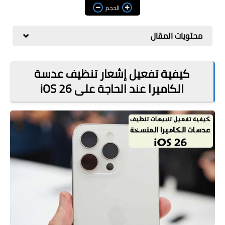
مراجعات
الحجم
العاب
محتويات المقال
صحة وجمال
الربح من الانترنت
كيفية تفعيل إشعار تنظيف عدسة
الكاميرا عند الحاجة على iOS 26
ذكاء اصطناعي