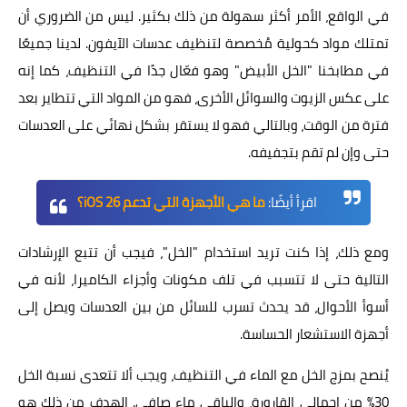
في الواقع، الأمر أكثر سهولة من ذلك بكثير. ليس من الضروري أن
تمتلك مواد كحولية مُخصصة لتنظيف عدسات الآيفون. لدينا جميعًا
في مطابخنا "الخل الأبيض" وهو فعّال جدًا في التنظيف، كما إنه
على عكس الزيوت والسوائل الأخرى، فهو من المواد التي تتطاير بعد
فترة من الوقت، وبالتالي فهو لا يستقر بشكل نهائي على العدسات
حتى وإن لم تقم بتجفيفه.
اقرأ أيضًا:
ما هي الأجهزة التي تدعم iOS 26؟
ومع ذلك، إذا كنت تريد استخدام "الخل"، فيجب أن تتبع الإرشادات
التالية حتى لا تتسبب في تلف مكونات وأجزاء الكاميرا، لأنه في
أسوأ الأحوال، قد يحدث تسرب للسائل من بين العدسات ويصل إلى
أجهزة الاستشعار الحساسة.
يُنصح بمزج الخل مع الماء في التنظيف، ويجب ألا تتعدى نسبة الخل
30% من إجمالي القارورة، والباقي ماء صافي. الهدف من ذلك هو