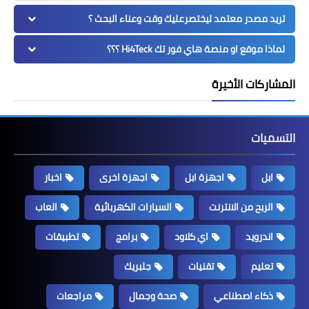
تريد مصدر معتمد ليختصرعليك وقت وعناء البحث ؟
لماذا موقع او منصة هاي فور تك Hi4Teck ؟؟؟
المشاركات الأخيرة
التسميات
ابل
اجهزة ابل
اجهزة اخرى
اخبار
الربح من الانترنت
السيارات الكهربائية
العاب
اندرويد
اي كلاود
برامج
تطبيقات
تعليم
تقنيات
جلبريك
ذكاء اصطناعي
صحة وجمال
مراجعات