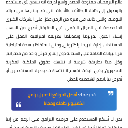
عالم البرمجيات مفتوحة المصدر واسع لدرجة أنه يسمح لأي مستخدم
بالوصول إلى كافة الوظائف والأدوات التي قد يحتاجها في حياته
اليومية، والتي كانت في فترة من الزمن حكرًا على الشركات الكبرى
المتخصصة في المجال الرقمي. في الحقيقة، أصبح من السهل
إنشاء الصور، تحريرها وتعديلها بطريقة احترافية، العمل على
المستندات، إدارة البريد الإلكتروني، وحتى الاحتفاظ بنسخة احتياطية
من البيانات الهامة على السحابة دون إنفاق قرش واحد من مدخراتنا،
وكل هذا بطريقة شرعية لا تنتهك حقوق الملكية الفكرية
للمطورين، وفي الوقت نفسه، لا تنتهك خصوصية المستخدمين أو
تُعرض بياناتهم الشخصية للخطر.
قد يهمك:
أفضل المواقع لتحميل برامج
الكمبيوتر كاملة ومجانا
نحن لا نُشجّع المستخدم على قرصنة البرامج، على الرغم من إننا
متيقنين تمامًا أنها قد تكون الطريقة الوحيدة بالنسبة له من أجل