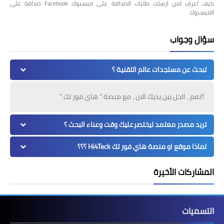
كيف اعرف لمن ارسلت طلبات الصداقة على فيسبوك Facebook صداقة على
الفيسبوك
سؤال وجواب
تبحث عن مستجدات عالم التقنية ؟
!!نعم , الحل بين يديك الان ، مع منصة " هاي فور تك "
تريد مصدر معتمد ليختصرعليك وقت وعناء البحث ؟
لماذا موقع او منصة هاي فور تك Hi4Teck ؟؟؟
المشاركات الأخيرة
التسميات