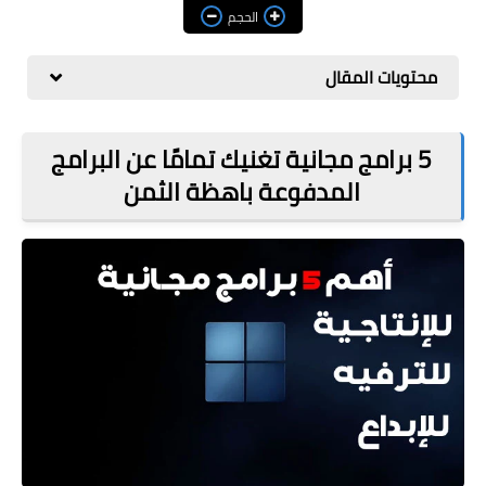
مراجعات
الحجم
العاب
محتويات المقال
صحة وجمال
الربح من الانترنت
5 برامج مجانية تغنيك تمامًا عن البرامج
المدفوعة باهظة الثمن
ذكاء اصطناعي