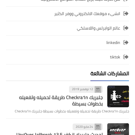
انشىء موقعك الالكتروني ووفر الكثير
عالم الوايرلس واللاسلكي
linkedin
tiktok
المشاركات الشائعة
12 نوفمبر 2019
جلبريك Checkra1n طريقة تحميله وتفعيله
بخطوات بسيطة
جلبريك Checkra1n طريقة تحميله وتفعيله بخطوات بسيطة جلبريك Checkra1n
24 مايو 2020
تحديث جلبريك انكفر Unc0ver Jailbreak 13.5