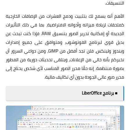
التنسيقات.
الأهم أنه يسمح لك بتثبيت ودمج العشرات من الإضافات الخارجية
كملحقات لزيادة ميزاته وأدواته الافتراضية، بما في ذلك التأثيرات
الجديدة أو إمكانية تحرير الصور بتنسيق RAW. فإذا كنت تبحث عن
بديل قوي لبرنامج الفوتوشوب، ومتوافق على جميع إصدارات
ويندوز ولينكس، فلن تجد أفضل من GIMP، ومن دواعي السرور أن
نخبركم بأنه خالي من الإعلانات، ويتلقى تحديثات دورية من المطور
بصورة منتظمة. إنه حقًا محرر الصور المناسب لأي شخص يحتاج إلى
محرر صور عالي الجودة بدون أي تكاليف مالية.
■ برنامج LiberOffice