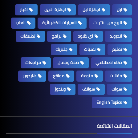
ابل
اجهزة ابل
اجهزة اخرى
اخبار
الربح من الانترنت
السيارات الكهربائية
العاب
اندرويد
اي كلاود
برامج
تطبيقات
تعليم
تقنيات
جلبريك
ذكاء اصطناعي
صحة وجمال
مراجعات
مقالات
منوعة
مواقع
هاردوير
هوات
هواتف
ويندوز
English Topics
المقالات الشائعة