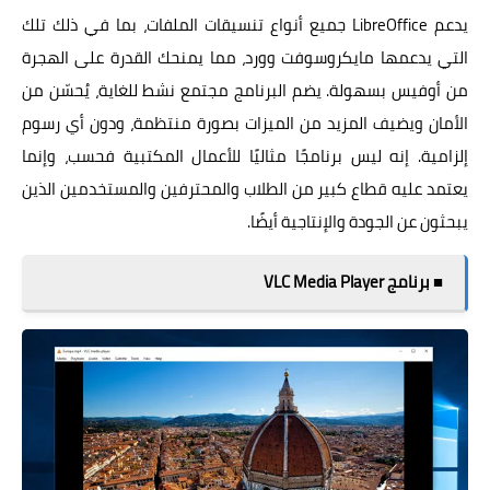
يدعم LibreOffice جميع أنواع تنسيقات الملفات، بما في ذلك تلك
التي يدعمها مايكروسوفت وورد، مما يمنحك القدرة على الهجرة
من أوفيس بسهولة. يضم البرنامج مجتمع نشط للغاية، يُحسّن من
الأمان ويضيف المزيد من الميزات بصورة منتظمة، ودون أي رسوم
إلزامية. إنه ليس برنامجًا مثاليًا للأعمال المكتبية فحسب، وإنما
يعتمد عليه قطاع كبير من الطلاب والمحترفين والمستخدمين الذين
يبحثون عن الجودة والإنتاجية أيضًا.
■ برنامج VLC Media Player