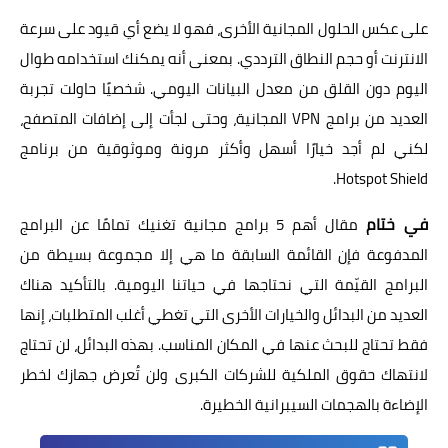
على عكس الحلول المجانية الأخرى، فهو لا يضع أي قيود على سرعة
الانترنت أو حجم النطاق الترددي. بمعنى أنه يمكنك استخدامه طوال
اليوم دون القلق من معدل البيانات اليومي. شخصيًا حاولت تجربة
العديد من برامج VPN المجانية، وحتى لجأت إلى إضافات المتصفح،
لكني لم أجد خيارًا أسهل وأكثر مرونة وموثوقية من برنامج
Hotspot Shield.
في ختام
مقال أهم 5 برامج مجانية تغنيك تمامًا عن البرامج
المدفوعة فإن القائمة السابقة ما هي إلا مجموعة بسيطة من
البرامج القيّمة التي نحتاجها في حياتنا اليومية. بالتأكيد هناك
العديد من البدائل والخيارات الأخرى التي تغطي أغلب المتطلبات، إنها
فقط تحتاج للبحث عنها في المكان المناسب. بهذه البدائل، لن تحتاج
لانتهاك حقوق الملكية للشركات الكبرى ولن تُعرض جهازك لخطر
الإضاءة بالهجمات السيبرانية الخطيرة.