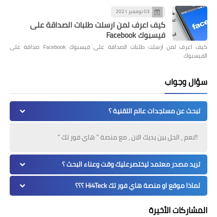
03 نوفمبر 2021
كيف اعرف لمن ارسلت طلبات الصداقة على
فيسبوك Facebook
كيف اعرف لمن ارسلت طلبات الصداقة على فيسبوك Facebook صداقة على
الفيسبوك
سؤال وجواب
تبحث عن مستجدات عالم التقنية ؟
!!نعم , الحل بين يديك الان ، مع منصة " هاي فور تك "
تريد مصدر معتمد ليختصرعليك وقت وعناء البحث ؟
لماذا موقع او منصة هاي فور تك Hi4Teck ؟؟؟
المشاركات الأخيرة