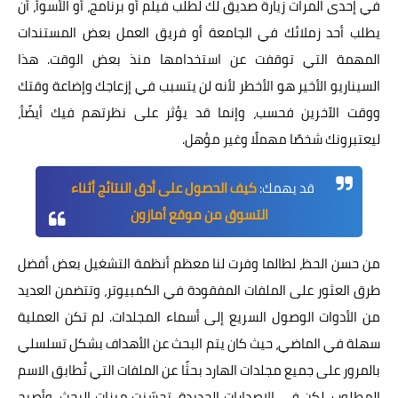
في إحدى المرات زيارة صديق لك لطلب فيلم أو برنامج، أو الأسوأ، أن
يطلب أحد زملائك في الجامعة أو فريق العمل بعض المستندات
المهمة التي توقفت عن استخدامها منذ بعض الوقت. هذا
السيناريو الأخير هو الأخطر لأنه لن يتسبب في إزعاجك وإضاعة وقتك
ووقت الآخرين فحسب، وإنما قد يؤثر على نظرتهم فيك أيضًأ،
ليعتبرونك شخصًا مهملًا وغير مؤهل.
قد يهمك:
كيف الحصول على أدق النتائج أثناء
التسوق من موقع أمازون
من حسن الحظ، لطالما وفرت لنا معظم أنظمة التشغيل بعض أفضل
طرق العثور على الملفات المفقودة في الكمبيوتر، وتتضمن العديد
من الأدوات الوصول السريع إلى أسماء المجلدات. لم تكن العملية
سهلة في الماضي، حيث كان يتم البحث عن الأهداف بشكل تسلسلي
بالمرور على جميع مجلدات الهارد بحثًا عن الملفات التي تُطابق الاسم
المطلوب. لكن في الإصدارات الجديدة، تحسّنت ميزات البحث، وأصبح