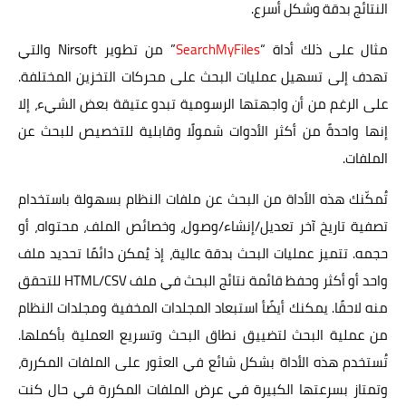
النتائج بدقة وشكل أسرع.
مثال على ذلك أداة “
SearchMyFiles
” من تطوير Nirsoft والتي
تهدف إلى تسهيل عمليات البحث على محركات التخزين المختلفة.
على الرغم من أن واجهتها الرسومية تبدو عتيقة بعض الشيء، إلا
إنها واحدةً من أكثر الأدوات شمولًا وقابلية للتخصيص للبحث عن
الملفات.
تُمكّنك هذه الأداة من البحث عن ملفات النظام بسهولة باستخدام
تصفية تاريخ آخر تعديل/إنشاء/وصول، وخصائص الملف، محتواه، أو
حجمه. تتميز عمليات البحث بدقة عالية، إذ يُمكن دائمًا تحديد ملف
واحد أو أكثر وحفظ قائمة نتائج البحث في ملف HTML/CSV للتحقق
منه لاحقًا. يمكنك أيضًأ استبعاد المجلدات المخفية ومجلدات النظام
من عملية البحث لتضييق نطاق البحث وتسريع العملية بأكملها.
تُستخدم هذه الأداة بشكل شائع في العثور على الملفات المكررة،
وتمتاز بسرعتها الكبيرة في عرض الملفات المكررة في حال كنت