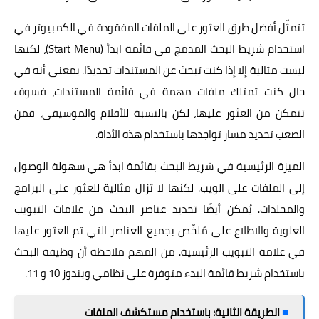
تتمثّل أفضل طرق العثور على الملفات المفقودة في الكمبيوتر في
استخدام شريط البحث المدمج في قائمة ابدأ (Start Menu)، لكنها
ليست مثالية إلا إذا كنت تبحث عن المستندات تحديدًا. بمعنى أنه في
حال كنت تمتلك ملفات مهمة في قائمة المستندات، فسوف
تتمكن من العثور عليها، لكن بالنسبة للأفلام والموسيقى، فمن
الصعب تحديد مسار تواجدها باستخدام هذه الأداة.
الميزة الرئيسية في شريط البحث بقائمة ابدأ هي سهولة الوصول
إلى الملفات على الويب. لكنها لا تزال مثالية للعثور على البرامج
والمجلدات. يُمكن أيضًا تحديد عناصر البحث من علامات التبويب
العلوية والاطلاع على مُلخّص بجميع العناصر التي تم العثور عليها
في علامة التبويب الرئيسية. من المهم ملاحظة أن وظيفة البحث
باستخدام شريط قائمة البدء متوفرة على نظامي ويندوز 10 و 11.
■
الطريقة الثانية: باستخدام مستكشف الملفات