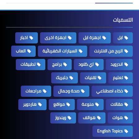
التسميات
ابل
اجهزة ابل
اجهزة اخرى
اخبار
الربح من الانترنت
السيارات الكهربائية
العاب
اندرويد
اي كلاود
برامج
تطبيقات
تعليم
تقنيات
جلبريك
ذكاء اصطناعي
صحة وجمال
مراجعات
مقالات
منوعة
مواقع
هاردوير
هوات
هواتف
ويندوز
English Topics