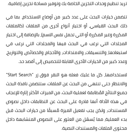
تريد تنظيم وحدات التخزين الخاصة بك وتوفير مساحة تخزين إضافية.
تتضمن خيارات البحث على عدد كبير من أوضاع الاستخدام، بما في
ذلك البحث القياسي، أو اختيار أنواع أخرى من الملفات (كالملفات
المكررة وغير المكررة أو التي تحمل نفس الاسم)، بالإضافة إلى اختيار
المجلدات التي نرغب في البحث فيها والمجلدات التي نرغب في
استبعادها، والتنسيقات، والامتدادات، والأحجام، والخصائص، والتواريخ،
وعدد كبير من الخيارات الأخرى القابلة للتخصيص إلى أقصد حد.
لاستخدامها، كل ما عليك فعله هو النقر فوق زر “Start Search”
والانتظار حتى تنتهي من البحث عن الملفات. ستتضمن نافذة البحث
جميع النتائج المُطابقة لعملية البحث. من الميزات الأكثر إثارة للإعجاب
في هذه الأداة أنها قادرة على البحث عن التطابقات داخل نصوص
المستندات، ولكن يجب تفعيل الميزة مُسبقًا من خيارات البحث قبل
بدء العملية، مما يُسهّل من العثور على النصوص المتشابهة داخل
محتوى الملفات والمستندات النصية.