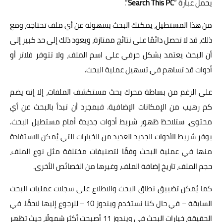
يحمل عبارة “
Search This PC
”.
من هذا المستطيل، يمكنك البحث بسهولة عن أي ملف تحتاجه، ومع
ذلك، قد لا تحصل دائمًا على نتائج ممتازة، ويعود ذلك إلى حد كبير إلى
أن البحث يعتمد بشكل حرفي على اسم الملف، ولا تتوفر فلاتر أو
أدوات قد تساهم في تسهيل عملية البحث.
على الرغم من بساطة محرك بحث مستكشف الملفات، إلا إنه يضم
كم رهيب من الإمكانات الإضافية. فبمجرد أن تبدأ بالبحث عن أي
محتوى، ستلاحظ ظهور شريط أدوات جديدة أمام مستطيل البحث.
يوفر شريط الأدوات الجديد العديد من الخيارات التي يُمكن الاستفادة
منها في عملية البحث وفقًا لتصنيفات مختلفة مثل نوع الملف،
حجم الملف، تاريخ إضافة الملف، وغيرها من الخصائص الأخرى.
كما يُمكن تضييق نطاق البحث والاطلاع على سجلات عمليات البحث
السابقة – في حال كنا نستخدم ويندوز 10 – للرجوع إليها لاحقًا. في
الحقيقة، خيارات البحث في ويندوز 11 أصبحت أكثر شمولًا، حيث تظهر