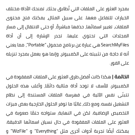
بمجرد العثور على الملفات التي تُطابق بحثك، تمنحك الأداة مختلف
الخيارات للتفاعل معها. على سبيل المثال، يمكنك فتح محتوى
الملفات، تغيير اسمائها، حذفها مباشرةً، أو حتى الانتقال إلى مسار
المجلدات التي تحتوي عليها. تجدر الإشارة إلى أن أداة
SearchMyFiles هي عبارة عن برنامج محمول “Portable”، مما يعني
أنه لا حاجة من تثبيته على الكمبيوتر، وإنما هو يعمل بمجرد تنزيله
على الفور.
الخاتمة |
هكذا كانت أفضل طرق العثور على الملفات المفقودة في
الكمبيوتر. للأسف لا توجد أداة مثالية دائمًا، وأغلب هذه الحلول
تتبنّى نفس الآلية في فهرسة الملفات المستندة إلى نظام
التشغيل نفسه. ومع ذلك، غالبًا ما توفر الحلول الخارجية بعض ميزات
التخصيص الإضافية. لكن في النهاية، ستواجه حتمًا صعوبة في
العثور على الملفات المفقودة في حال نسيان اسمائها الدقيقة.
يمكنك أيضًا تجربة أدوات أخرى مثل “Everything” و “WizFile” و