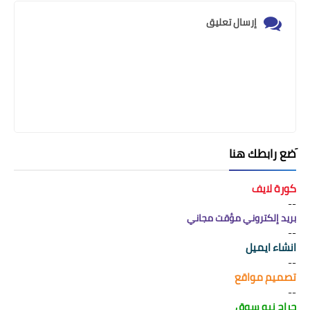
إرسال تعليق
َضع رابطك هنا
كورة لايف
--
بريد إلكتروني مؤقت مجاني
--
انشاء ايميل
--
تصميم مواقع
--
حراج نيو سوق