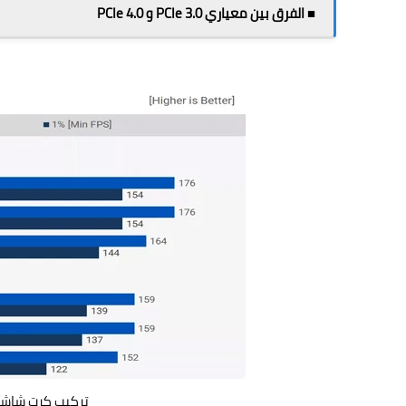
■ الفرق بين معياري PCIe 3.0 و PCIe 4.0
تركيب كرت شاشة PCIe 4 0 على لوحة أم  3 0