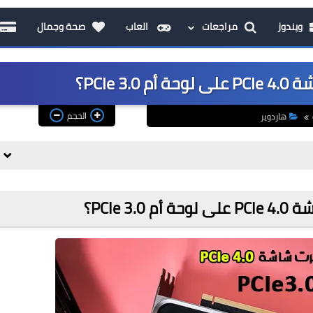
ويندوز
مراجعات
العاب
صحة وجمال
PCIe ؟
الحجم
هاردوير
PCIe 3؟