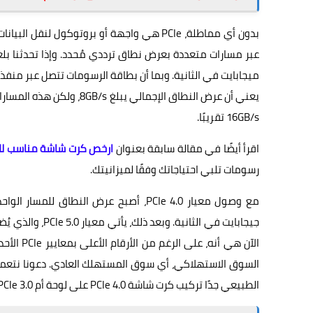
بدون أي مماطلة، PCIe هي واجهة أو بروتوكول 
يعني أن عرض النطاق الإجما
16GB/s تقريبًا.
اقرأ أيضًا في مقالة سابقة بعنوان
ارخص كرت شاشة مناسب للالعا
رسومات تلبي احتياجاتك وفقًا لميزانيتك.
الآن هي أ
السوق الاستهلاكي، أي سوق المستهلك العادي. دعونا نتعمق ق
الطبيعي جدًا تركيب كرت شاشة PCIe 4.0 على لوحة أم PCIe 3.0، بل وحتى تركيب كرت شاشة PCIe 5.0 إذا كنت مضطرًا إلى ذلك.