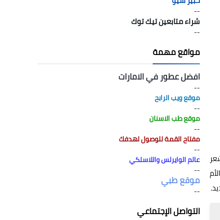
خبير سيو
--
شراء متابعين تيك توك
--
مواقع مهمة
افضل عطور في الامارات
--
موقع ويب الرابح
--
موقع طب الاسنان
--
مفتاح القمة للوصول لهدفك
--
 تجعلنا نشعر
عالم الوايرلس واللاسلكي
--
لأم
موقع طبي
د.
--
التواصل الإجتماعي