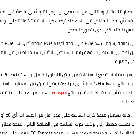
من الناحية النظرية، معيار PCIe 4.0 أسرع بمقدار الضعف من معيار PCIe 3.0، وبالتالي، من الطبيعي أن يوفر نتائج أعلى، خاصةً في
التي تتطلب معالجة رسومية مكثفة. بمعنى آخر، من الممكن فعلًا أن يحدث انخفاض في الأداء عند ترك
فلقد أثبتت جميع التجارب والمراجعات أن فرق الأداء أثناء ت
 أو حتى ثلاث إطارات، وهو رقم لا يستدعي أبدًا أن تستثمر أطنان من الأم
هناك نقطة أخرى شديدة الأهمية، وهي أن معظم
الآن، خاصةً إذا كنا نتحدث عن بطاقات الفئة المتوسطة. بمعنى أن موقع Tom`s Hardware أجرى مراجعة توضح الفرق بين المعيارين 
 شراء لوحة أم جديدة. وكذلك قام موقع
Techspot
بعمل
تقريبًا من الأداء إذا وجدت نفسك مضطر إلى تركيب كرت الشاشة في المنافذ الثاني نتيجة عطل