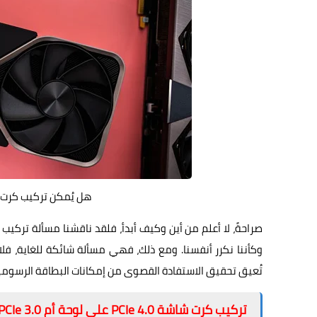
هل يُمكن تركيب كرت شاشة PCIe 4 0 على لوح
وكأننا نكرر أنفسنا. ومع ذلك، فهي مسألة شائكة للغاية، فل
تُعيق تحقيق الاستفادة القصوى من إمكانات البطاقة الرسومي
تركيب كرت شاشة PCIe 4.0 على لوحة أم PCIe 3.0