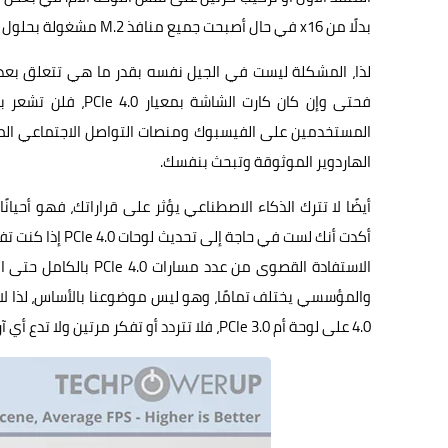
بدلًا من x16 في حال أصبحت جميع منافذ M.2 مشغولة بحلول التخزين – اعتمادًا على قدرات اللوحة الأم والمعالج المركزي.
لذا، المشكلة ليست في الجيل نفسه بقدر ما هي تتعلق بعدد ال
المستخدمين على الفيسبوك ومنصات التواصل الاجتماعي الم
الهاردوير الموثوقة وتبحث بنفسك.
أيضًا لا تترك الذكاء الاصطناعي يؤثر على قراراتك، فهو أحي
الاستفادة القصوى من عد
4.0 على لوحة أم PCIe 3.0، فلا تتردد أو تفكر مرتين ولا تدع أي آراء سلبية تؤثر على قرارك.