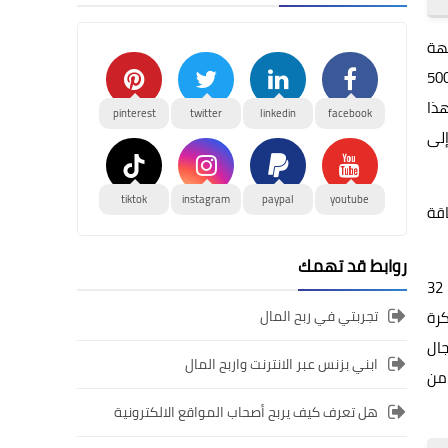
جهة
ة بعرض نطاق ترددي مُحدد. وإذا تحدثنا بلغة الجيجابايت، فإن عرض النطاق لكل مسار واحد من واجهة PCIe 3.0 يبلغ 500
ي، فهذا
pinterest
twitter
linkedin
facebook
 إلى
tiktok
instagram
paypal
youtube
اقة
روابط قد تهمك
مع وصول معيار PCIe 4.0، أصبح عرض النطاق للمسار الواحد بسرعة 1GT/s، مما يجعل السرعة الإجمالية للستة عشر مسارًا بالتوازي 32
تجربتي في ربح المال
. الفكرة
 مجال
ابني بزنس عبر الانترنت واربح المال
 من
هل تعرف كيف يربح أصحاب المواقع الالكترونية