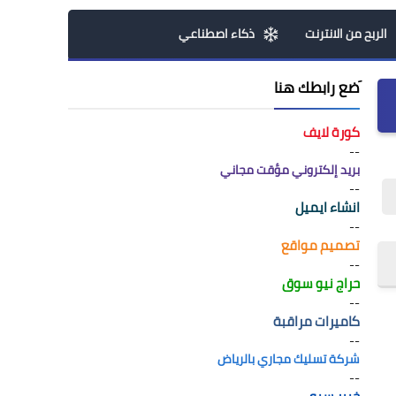
الربح من الانترنت
ذكاء اصطناعي
َضع رابطك هنا
كورة لايف
--
بريد إلكتروني مؤقت مجاني
--
انشاء ايميل
--
تصميم مواقع
--
حراج نيو سوق
--
كاميرات مراقبة
--
شركة تسليك مجاري بالرياض
--