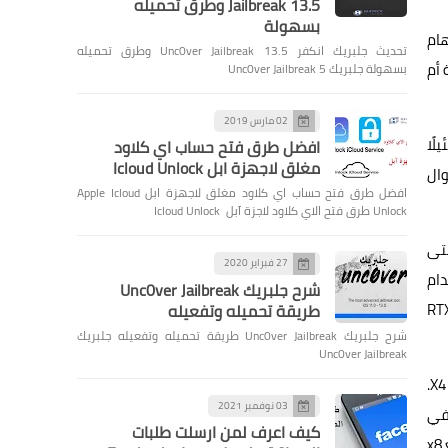
Jailbreak 13.5 وطرق تحميله
بسهولة
 المهام
تحديث جلبريك انكفر Unc0ver Jailbreak 13.5 وطرق تحميله
يب كرت شاشة PCIe 4.0 على لوحة أم
بسهولة جلبريك Unc0ver Jailbreak 5
02 مارس 2019
شغيل بطاقة رسومات PCIe 4.0 على لوحة أم PCIe 4.0 ولوحة أخرى PCIe 3.0 ضئيلًا
افضل طرق فتح حساب اي كلاود
مغلق لاجهزة ابل Icloud Unlock
وال
افضل طرق فتح حساب اي كلاود مغلق لاجهزة ابل Apple Icloud
Unlock طرق فتح الاي كلاود لاجزة آبل Icloud Unlock
 البطاقات الرسومية لا تستطيع الاستفادة من عرض النطاق الكامل لواجهة PCIe 4.0 حتى
27 فبراير 2020
باستخدام
شرح جلبريك Unc0ver Jailbreak
 مراجعة على بطاقة RTX
طريقة تحميله وتفعيله
شرح جلبريك Unc0ver Jailbreak طريقة تحميله وتفعيله جلبريك
Unc0ver Jailbreak
تدهور الأداء وانخفاضه بشكل ملحوظ وسلبي لا يحدث إلا في حالة تشغيل منفذ كارت الشاشة على عدد أقل من المسارات، أي x8 أو X4.
03 نوفمبر 2021
 في
كيف اعرف لمن ارسلت طلبات
المنفذ الأول أو تركيب كرتين على نفس اللوحة الأم. في بعض الحالات الأخرى، قد ينخفض عدد مسارات منفذ PCI Express ليعمل على وضع x8