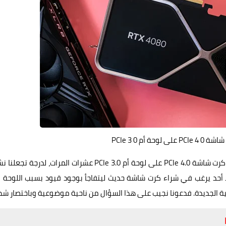
ة أم PCIe 3 0
صراحةً، لا أعلم من أين وكيف أبدأ، فلقد ناقشنا مسألة تركيب كرت شاشة PCIe 4.0 على لوحة أم PCIe 3.0 عشرات المرات، لدرجة
ا أحد يرغب في شراء كرت شاشة حديث ليتفاجأ بوجود قيود بسبب اللوحة ا
ة الجديدة. فدعونا نجيب على هذا السؤال من ناحية موضوعية وباختصار شدي