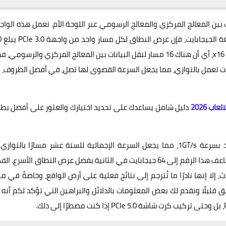
لنقل البيانات بين المعالج المركزي والمعالج الرسومي عبر اللوحة الأم. تعمل هذه الوا
عبر مسارات متعدد
ميجابايت في الثانية. وبما أن بطاقة الرسومات تتصل عبر منفذ x16، أي أن هناك 16 مسار لنقل البيانات بين المعالج المركزي والرسوم
لي يبلغ 8GB/s، ولكن هذه المسارات تعمل بالتوازي، مما يجعل السرعة القصوى لها تصل، في أفضل الظروف،
ب 2026
دليل شامل يساعدك على تحديد اختيارك والعثور على أفضل بط
جيجابايت في الثانية. وبعد ذلك، يأتي معيار PCIe 5.0، والذي يُضاعف هذا الرقم إلى 64 جيجابايت في الثانية بفضل عرض النطاق الأسرع
نه، على الرغم من الأرقام الأعلى بمعايير PCIe الأحدث، إلا إنها نادرًا ما تُترجم إلى نتائج فعلية على أرض الواقع، وخاصةً في
ليلًا ونقدم لك بعض المعلومات بالدلائل والبراهين التي تؤكد لكم أنه