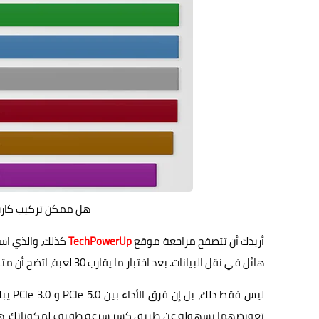
هل ممكن تركيب كارت شاشة PCIe 4 0 على
أريدك أن تتصفح مراجعة موقع
TechPowerUp
هائل في نقل البيانات. بعد اختبار ما يقارب 30 لعبة، اتضح أن متوسط فرق الأداء بين معياري PCIe 5.0 و PCIe 4.0 لا يتجاوز 1%.
تعويضهما بسهولة عن طريق كسر سرعة طفيف لمكوناتك، هذا إذا 