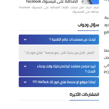
الصداقة على فيسبوك Facebook
كيف اعرف لمن ارسلت طلبات الصداقة على فيسبوك Facebook
صداقة على الفيسبوك
ية.
سؤال وجواب
PC إلى PCIe 4.0. لا تترك ردود
قع
تبحث عن مستجدات عالم التقنية ؟
ها
!!نعم , الحل بين يديك الان ، مع منصة " هاي فور تك "
قة رسومات
رافي
تريد مصدر معتمد ليختصرعليك وقت وعناء
البحث ؟
نا بالأساس، لذا لا داعِ من الانخراط فيه. لذلك، باختصار، إذا كنت ترغب في تركيب كرت شاشة PCIe
لماذا موقع او منصة هاي فور تك Hi4Teck ؟؟؟
المشاركات الأخيرة