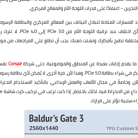
مسارات المتاحة لتبادل البيانات بين المعالج المركزي والبطاقة الرسوم
فحتى وإن كان كارت الشاشة بمعيار PCIe 4.0، فلن تشعر بأي اختلاف عند ترقية اللوحة الأم من Ie 3.0
ختلفة تطيح بأفكارك وتشتت ذهنك. يجب أن تطلع على المراجعات من موا
انًا ما يقدم إجابات بعيدة عن المنطق والموضوعية. حتى شركة
Corsair
نفس
أكدت أنك لست في حاجة إلى تحديث لوحات PCIe 4.0 إذا كنت تفكر في شراء بطاقة PCIe 5.0. وهذا لأن، مرة أخرى، لا يُمكن لأي بطا
د مسارات PCIe 4.0 بالكامل حتى الآن، وخاصةً في مجال الألعاب والعمل الإبداعي. بالتأكيد الاستخدام الاحت
والمؤسسي يختلف تمامًا، وهو ليس موضوع