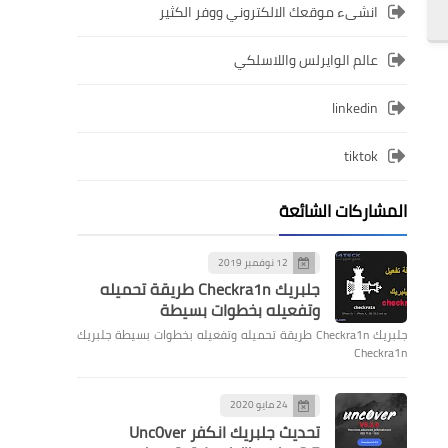
انشىء موقعك الالكتروني ووفر الكثير
عالم الوايرلس واللاسلكي
linkedin
tiktok
المشاركات الشائعة
12 نوفمبر 2019
جلبريك Checkra1n طريقة تحميله
وتفعيله بخطوات بسيطة
جلبريك Checkra1n طريقة تحميله وتفعيله بخطوات بسيطة جلبريك
Checkra1n
24 مايو 2020
تحديث جلبريك انكفر Unc0ver