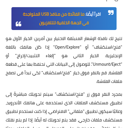
اقرأ أيضًا:
ما الفائدة من منافذ USB المتواجدة
في الجهة الخلفية للتلفزيون
تتيح لك نافذة الإشعار المنبثقة الاختيار بين أمرين: الخيار الأول هو
"فتح/استكشاف" أو “Open/Explore” إذا كان هاتفك باللغة
الإنجليزية. الخيار الثاني هو "إلغاء التثبيت/إخراج" أو
“Unmount/Eject”. للوصول إلى البيانات التي تحتفظ بها على قطعة
الفلاشة، قم بالنقر فوق خيار "فتح/استكشاف" لكي تبدأ في تصفح
ملفات الفلاشة.
بمجرد النقر فوق زر "فتح/استكشاف" سيتم تحويلك مباشرةً إلى
تطبيق مستكشف الملفات الذي تستخدمه على هاتفك الأندرويد،
وغالبًا سيكون تطبيق "ملفاتي" الافتراضي. إذا كنت تستخدم تطبيق
مستكشف ملفات خارجي، فقد يتم تحويلك له أيضًا. إذا لم يتم نقلك