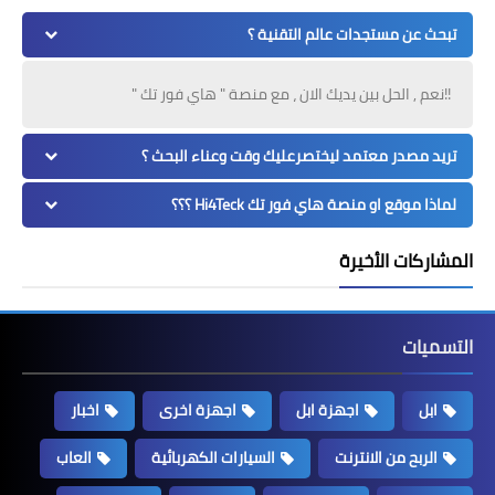
تبحث عن مستجدات عالم التقنية ؟
!!نعم , الحل بين يديك الان ، مع منصة " هاي فور تك "
تريد مصدر معتمد ليختصرعليك وقت وعناء البحث ؟
لماذا موقع او منصة هاي فور تك Hi4Teck ؟؟؟
المشاركات الأخيرة
التسميات
ابل
اجهزة ابل
اجهزة اخرى
اخبار
الربح من الانترنت
السيارات الكهربائية
العاب