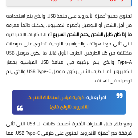
تحتوي جميع أجهزة الأندرويد على منفذ USB، والذي يتم استخدامه
من أجل الشحن أو التوصيل بأجهزة الكمبيوتر. يمكنك دائماً معرفة
ما إذا كان كابل الشحن يدعم الشحن السريع
أم لا. الكابلات الافتراضية
التي تأتي مع الهواتف والحواسيب اللوحية، تحتوي على موصلات
مختلفة من كلا الطرفين. الطرف الأول غالبًا ما يكون موصل USB
Type-A والذي يتم تركيبه في منافذ USB القياسية بجهاز
الكمبيوتر. أما الطرف الثاني يكون موصل USB Type-C والذي يتم
توصيله في الهاتف.
اقرأ بعناية:
كيفية قياس استهلاك الانترنت
للاندرويد (الواي فاي)
ومع ذلك، خلال السنوات الأخيرة، أصبحت كابلات الــ USB التي تأتي
مُرفقة مع أجهزة الأندرويد، تحتوي على طرفي USB Type-C، مما