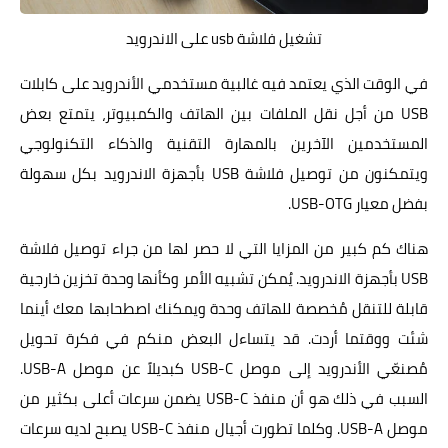
تشغيل فلاشة usb على الاندرويد
في الوقت الذي يعتمد فيه غالبية مستخدمي الأندرويد على كابلات
USB من أجل نقل الملفات بين الهاتف والكمبيوتر، يتمتع بعض
المستخدمين الآخرين بالمهارة التقنية والذكاء التكنولوجي
ويتمكنون من توصيل فلاشة USB بأجهزة الاندرويد بكل سهولة
بفضل معيار USB-OTG.
هناك كم كبير من المزايا التي لا حصر لها من جراء توصيل فلاشة
USB بأجهزة الاندرويد. يُمكن تشبيه الأمر وكأنها وحدة تخزين خارجية
قابلة للتنقل مُخصصة للهاتف وحدة ويمكنك اصطحابها معك أينما
شئت ووقتما أردت. قد يتساءل البعض منكم في فكرة تحويل
مُصنعّي الأندرويد إلى موصل USB-C كبديلاً عن موصل USB-A.
السبب في ذلك هو أن منفذ USB-C يضمن سرعات أعلى بكثير من
موصل USB-A. وكلما تطورت أجيال منفذ USB-C يصبح لديه سرعات