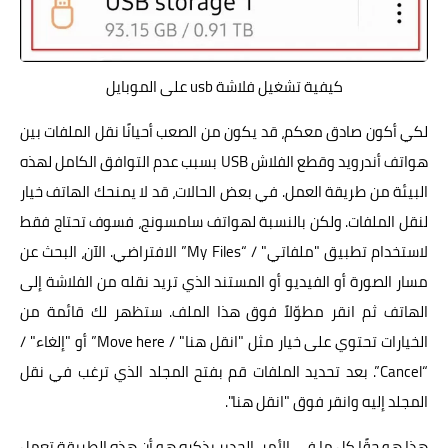
كيفية تشغيل فلاشة usb على الموبايل
لكي أكون صادق معكم، قد يكون من الصعب أحيانًا نقل الملفات بين
هواتف أندرويد وقطع الفلاش USB بسبب عدم التوافق الكامل لهذه
البيئة من طريقة العمل. في بعض الحالات، قد لا يمنحك الهاتف خيار
لنقل الملفات. ولكن بالنسبة لهواتف سامسونج، فسوف تحتاج فقط
لاستخدام تطبيق "ملفاتي" / “My Files” الافتراضي. الآن، البحث عن
مسار الصورة أو الفيديو أو المستند الذي تريد نقله من الفلاشة إلى
الهاتف ثم انقر مطوّلاً فوق هذا الملف. ستظهر لك قائمة من
الخيارات تحتوي على خيار مثل "انقل هنا" / Move here” أو "إلغاء" /
“Cancel”. بعد تحديد الملفات قم بفتح المجلد الذي ترغب في نقل
المجلد إليه وانقر فوق "انقل هنا".
هذا هو حقًا كل ما في الأمر. الجدير بذكره هو أن هذه الطريقة تعمل