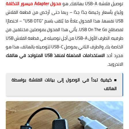
توصيل فلاشة USB-A بهاتفك، هو
محول Adapter ميسور التكلفة
ويُباع بأسعار رخيصة جدًا جدًا – ربما حتى أرخص من قطعة الفلاش
USB نفسها. هذا المحول عادةً ما يُلقب باسم “USB OTG” – اختصارًا
لمصطلح USB On The Go. يأتي هذا المحول بموصلين مختلفين من
طرفيه: الطرف الأول USB-A من أجل توصيله في قطعة الفلاش USB
الخاصة بك، والطرف الثاني بموصل USB-C لتوصيله بالهاتف. هذا هو
مجرد أحد
الاستخدامات المذهلة لمنفذ USB المتواجد في هاتفك
الاندرويد.
■ كيفية تبدأ في الوصول إلى بيانات الفلاشة بواسطة
الهاتف