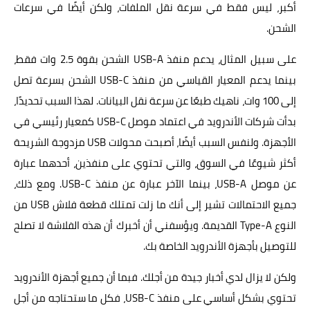
أكبر، ليس فقط في سرعة نقل الملفات، ولكن أيضًا في سرعات
الشحن.
على سبيل المثال، يدعم منفذ USB-A الشحن بقوة 2.5 وات فقط،
بينما يدعم المعيار القياسي من منفذ USB-C الشحن بسرعة تصل
إلى 100 وات، ناهيك طبعًا عن سرعة نقل البيانات. لهذا السبب تحديدًا،
بدأت شركات الأندرويد في اعتماد موصل USB-C كمعيار رئيسي في
الأجهزة. ولنفس السبب أيضًا، أصبحت محولات USB مزدوجة الشريحة
أكثر شيوعًا في السوق، والتي تحتوي على منفذين، أحدهما عبارة
عن موصل USB-A، بينما الآخر عبارة عن منفذ USB-C. ومع ذلك،
جميع الاحتمالات تشير إلى أنك ما زلت تمتلك قطعة فلاش USB من
النوع Type-A القديمة. ويؤسفني أن أخبرك أن هذه الفلاشة لا تصلح
للتوصيل بأجهزة الأندرويد الخاصة بك.
ولكن لا يزال لدي أخبار جيدة من أجلك. فبما أن جميع أجهزة الأندرويد
تحتوي بشكل أساسي على منفذ USB-C، فكل ما ستحتاجه من أجل