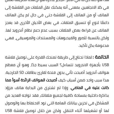
في كلا الاتجاهين. بمعنى أنه يمكنك نقل الملفات من الفلاشة إلى
الهاتف أو من الهاتف إلى الفلاشة حتى في حال لم يكن الهاتف
داعمًا لنوع أو تنسيق الملفات. في بعض الأحيان الأخرى قد يعجز
الهاتف عن قراءة بعض الملفات بسبب عدم دعم نظام أندرويد لها.
ولكن بالنسبة للصور والفيديوهات والمستندات والموسيقى، فهي
مدعومة بكل تأكيد.
الخاتمة :
لماذا تحتاج إلى طريقة تمنحك القدرة على توصيل فلاشة
USB بأجهزة الاندرويد تتساءل؟ السبب بسيط جدًا، وهو أن معظم
هواتف أندرويد أصبحت تأتي بدون فتحة لقارئ بطاقات SD الخارجية.
هذا سبب واحد ضمن أسباب كيف
أصبحت الهواتف الرائدة أسوأ مما
كانت عليه في الماضي
. وإذا لم تشتري من البداية هاتف مزوّد
بذاكرة داخلية بمساحة كافية لجميع ملفاتك، فقد تواجه العديد من
المشاكل في تخزين بياناتك الهامة التي تود الاحتفاظ بها والوصول
لها أو تشغيلها أثناء التنقل. ولكن من خلال توصيل فلاشة USB