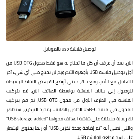
توصيل فلاشة usb بالموبايل
الآن، بعد أن عرفت أن كل ما تحتاج له هو فقط محول USB OTG من
أجل توصيل فلاشة USB بأجهزة الأندرويد، لن تحتاج مني أي شيء آخر
للتعامل مع الأمر. ومع ذلك، دعني أوضح لك بعض النقاط البسيطة
للوصول إلى بيانات الفلاشة بواسطة الهاتف. الآن، قم بتركيب
الفلاشة في الطرف الأول من محول USB OTG، ثم قم بتركيب
المحول في منفذ USB-C الخاص بالهاتف. بمجرد التركيب، ستظهر
لك رسالة منبثقة على شاشة الهاتف فحواها “USB storage added”
والتي تعني أنه "تم إضافة وحدة تخزين USB" أو ربما يحتوي الإشعار
على اسم قطعة الفلاشة USB.