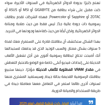
تهتم كثيرًا بجودة الدوائر الكهربائية في السنوات الأخيرة. سواء
كنت مقبل على شراء بطاقة من GIGABYTE أو MSI أو ASUS أو
ZOTAC أو Sapphire أو Powercolor، فهذه الشركات تقدم بطاقات
رسومية ذات جودة عالية جدًا، ليس فقط من حيث صلابة ومتانة
الدوائر الكهربائية، ولكن أيضًا من حيث كفاءتها وجودتها في التبريد.
بهذا الشكل، ستكتشف أن بطاقتك قادرة على الاستمرار معك لمدة
5 سنوات بشكل ممتاز، والسبب الوحيد الذي قد يدفعك لاستبدالها
أنك أصبحت تحتاج لبطاقة رسومية أقوى من أجل تشغيل الألعاب
الحديثة على إعدادات فيديو أعلى، خاصة مع الوضع بالاعتبار التعطش
في
مقدار VRAM المطلوبة للألعاب الحديثة
مؤخرًا. حينها ستبيع
بطاقتك الرسومية القديمة بحالة جيدة، وسيستفيد المشتري منها
لسنوات أخرى طالما استمر في التعامل معها معاملة جيدة في
طريقة الاستخدام والصيانة الدورية.
اقرأ أيضًا:
افضل كرت شاشة للالعاب لعام 2025