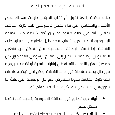
أسباب تلف كارت الشاشة قبل أوانه
هناك حكمة رائعة تقول أن "قلب المؤمن دليله". فهناك بعض
الأخطاء والمشاكل التي تدل بشكل قاطع على تلف كارت الشاشة.
بمعنى أنه في حالة صعود دخان ورائحة كريهة من البطاقة
الرسومية أثناء تشغيل الألعاب، فهذا دليل قاطع على احتراق كارت
الشاشة. إذا تلفت البطاقة الرسومية، فلن تتمكن من تشغيل
الكمبيوتر إلا إذا قمت بالتبديل إلى المعالج الرسومي المدمج (إن كان
ممكنًا).
بعض اللوحات الأم تعطي إشارات رقمية أو أضواء
تنبيهية
في حال وجود مشكلة في كارت الشاشة. ولكن قبل توضيح علامات
تلف كارت الشاشة، دعونا نستعرض العوامل الرئيسية التي عادةً ما
تكون هي السبب في تلف كارت الشاشة بالمقام الأول.
أولاً:
عيب تصنيع في البطاقة الرسومية يتسبب في تلفها
بشكل مكبر.
ثانيًا:
تركيب كارت الشاشة بطريقة خاطئة أدى إلى تلفه.