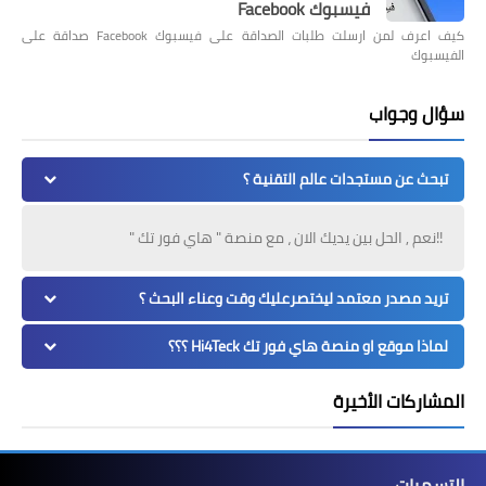
فيسبوك Facebook
كيف اعرف لمن ارسلت طلبات الصداقة على فيسبوك Facebook صداقة على
الفيسبوك
سؤال وجواب
تبحث عن مستجدات عالم التقنية ؟
!!نعم , الحل بين يديك الان ، مع منصة " هاي فور تك "
تريد مصدر معتمد ليختصرعليك وقت وعناء البحث ؟
لماذا موقع او منصة هاي فور تك Hi4Teck ؟؟؟
المشاركات الأخيرة
التسميات