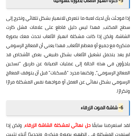
5-
كثرة انهيار الألعاب بصورة عشوائية
إذا فوجئت بأن لديك لعبة ما تتعرض للانهيار بشكل تلقائي وتخرج إلى
سطح المكتب، فهذا ليس دليل قاطع على علامات فشل كارت
الشاشة. ولكن إذا كانت مشكلة انهيار الألعاب تحدث معك بصورة
متكررة مع جميع أو معظم الألعاب، فهذا يعني أن المعالج الرسومي
لم يعد يتحمل تشغيل الألعاب بشكل طبيعي. بعض الأشخاص قد
يلجؤون في هذه الحالة إلى عمليات الصيانة عن طريق "تسخين
المعالج الرسومي"، ولكنها مجرد "مُسكنات" قبل أن يتوقف المعالج
الرسومي بشكل نهائي عن العمل أو مواجهة نفس المشكلة مرارًا
وتكرارًا.
6-
شاشة الموت الزرقاء
لقد استعرضنا سابقًا
حل نهائي لمشكلة الشاشة الزرقاء
، ولكن إذا
استمرت المشكلة في الظهور بصورة متكررة، وتحديدًا أثناء تثبيت