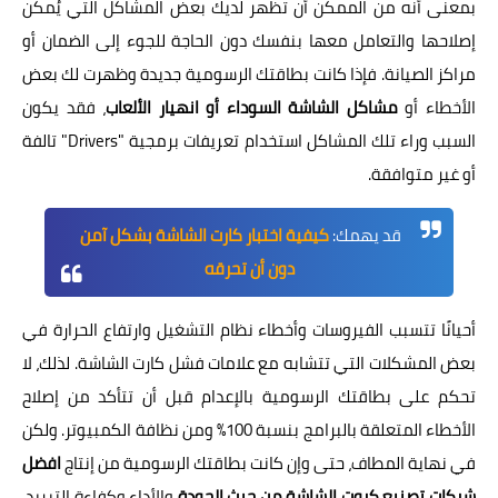
بمعنى أنه من الممكن أن تظهر لديك بعض المشاكل التي يُمكن
إصلاحها والتعامل معها بنفسك دون الحاجة للجوء إلى الضمان أو
مراكز الصيانة. فإذا كانت بطاقتك الرسومية جديدة وظهرت لك بعض
الأخطاء أو
مشاكل الشاشة السوداء أو انهيار الألعاب
، فقد يكون
السبب وراء تلك المشاكل استخدام تعريفات برمجية "Drivers" تالفة
أو غير متوافقة.
قد يهمك:
كيفية اختبار كارت الشاشة بشكل آمن
دون أن تحرقه
أحيانًا تتسبب الفيروسات وأخطاء نظام التشغيل وارتفاع الحرارة في
بعض المشكلات التي تتشابه مع علامات فشل كارت الشاشة. لذلك، لا
تحكم على بطاقتك الرسومية بالإعدام قبل أن تتأكد من إصلاح
الأخطاء المتعلقة بالبرامج بنسبة 100% ومن نظافة الكمبيوتر. ولكن
في نهاية المطاف، حتى وإن كانت بطاقتك الرسومية من إنتاج
افضل
شركات تصنيع كروت الشاشة من حيث الجودة
والأداء وكفاءة التبريد،