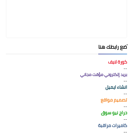
َضع رابطك هنا
كورة لايف
--
بريد إلكتروني مؤقت مجاني
--
انشاء ايميل
--
تصميم مواقع
--
حراج نيو سوق
--
كاميرات مراقبة
--