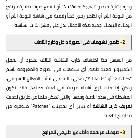
وجود إشارة فيديو "No Video Signal" أو تسمع صوت صفارة مرتفع
من اللوحة الأم، أو تظهر رموز خطأ رقمية في شاشة اللوحة الأم أو
الإضاءة البيضاء. جميع هذه الأخطاء تدل على فشل كارت الشاشة.
2-
ظهور تشوهات في الصورة داخل وخارج الألعاب
من السهل جدًا اكتشاف كارت الشاشة التالف بمجرد أن يعمل
الكمبيوتر. فعند ظهور أي تشوهات في الصورة والمعروفة باسم
"Glitches" أو "Artifacts"، فهي دلالة على فشل المعالج الرسومي.
ولكن إذا كنت ترى أشياء غريبة في لعبة بعينها، فقد تكون
المشكلة في هذه اللعبة وحدها، والتي يُمكن حلها عن طريق
تحديث
تعريف كارت الشاشة
أو تنزيل أي تحديثات "Patches" متوفرة من
مطوري اللعبة.
3-
ضوضاء مرتفعة وأداء غير طبيعي للمراوح