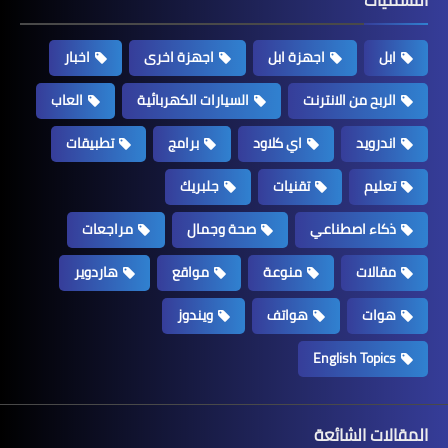
ابل
اجهزة ابل
اجهزة اخرى
اخبار
الربح من الانترنت
السيارات الكهربائية
العاب
اندرويد
اي كلاود
برامج
تطبيقات
تعليم
تقنيات
جلبريك
ذكاء اصطناعي
صحة وجمال
مراجعات
مقالات
منوعة
مواقع
هاردوير
هوات
هواتف
ويندوز
English Topics
المقالات الشائعة