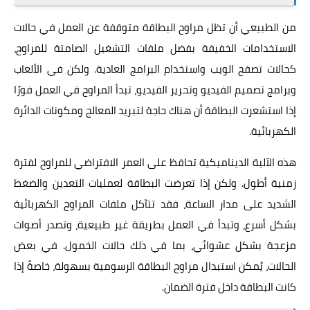
من الطبيعي أن تظل مراوح البطاقة متوقفة عن العمل في حالات
الاستخدامات الخفيفة بفضل ملفات التشغيل الصامتة للمراوح،
كحالات تصفح الويب واستخدام البرامج العادية. ولكن في الألعاب
وبرامج تصميم الفيديو وتحرير الفيديو، تبدأ المراوح في العمل فورًا
إذا استشعرت البطاقة أن هناك حاجة لتبريد المعالج ومكونات الدائرة
الكهربائية.
هذه الآلية الديناميكية تحافظ على العمر الافتراضي للمراوح لفترة
زمنية أطول. ولكن إذا تعرضت البطاقة لعمليات التعدين والضغط
الشديد على مدار الساعة، فقد تتآكل ملفات المراوح الكهربائية
بشكل أسرع، وتبدأ في العمل بطريقة غير طبيعية، وتصدر أصوات
مزعجة بشكل عشوائي، بما في ذلك حالات الخمول. في بعض
الحالات، يُمكن استبدال مراوح البطاقة الرسومية بسهولة، خاصةً إذا
كانت البطاقة داخل فترة الضمان.