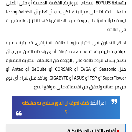
بشهادة 80PLUS
البيضاء، البرونزية، الفضية، الذهبية أو حتى الأعلى
منها – اعتمادًا على ميزانيتك. لكن يجب أن تعلم أن الكفاءة وحدها
ليست دليلًا كافيًا على جودة مزود الطاقة، ولكنها لا تزال علامة جيدة
في صالحه.
لذلك، التهاون في اختيار مزود الطاقة الاحترافي، قد يترتب عليه
عواقب خطيرة وقد تخسر معه مكونات أخرى باهظة الثمن. فيجب أن
تهتم بشراء مزود طاقة عالي الجودة من العلامات التجارية الممتازة
مثل Seasonic أو EVGA أو CORSAIR أو BeQuite أو Antec أو
SuperFlower أو FSP أو ASUS أو GIGABYTE. وتأكد قبل شراء أي نوع
من مراجعاته وتحقق من تقييماته على مواقع البيع.
اقرأ أيضًا:
كيف تعرف ان الباور سبلاي به مشكله
؟
■
أقراص التخزين الميكانيكية