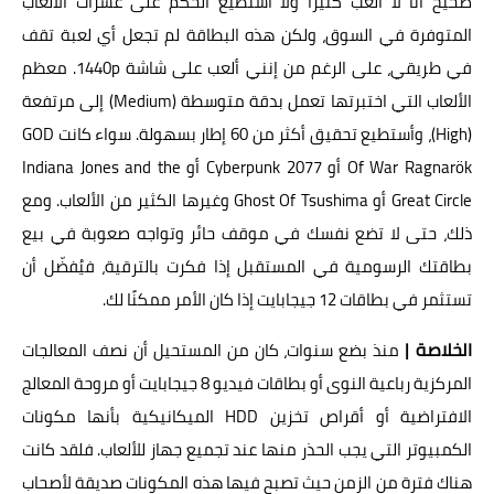
صحيح أنا لا ألعب كثيرًا ولا أستطيع الحكم على عشرات الألعاب
المتوفرة في السوق، ولكن هذه البطاقة لم تجعل أي لعبة تقف
في طريقي، على الرغم من إنني ألعب على شاشة 1440p. معظم
الألعاب التي اختبرتها تعمل بدقة متوسطة (Medium) إلى مرتفعة
(High)، وأستطيع تحقيق أكثر من 60 إطار بسهولة. سواء كانت GOD
Of War Ragnarök أو Cyberpunk 2077 أو Indiana Jones and the
Great Circle أو Ghost Of Tsushima وغيرها الكثير من الألعاب. ومع
ذلك، حتى لا تضع نفسك في موقف حائر وتواجه صعوبة في بيع
بطاقتك الرسومية في المستقبل إذا فكرت بالترقية، فيُفضّل أن
تستثمر في بطاقات 12 جيجابايت إذا كان الأمر ممكنًا لك.
الخلاصة |
منذ بضع سنوات، كان من المستحيل أن نصف المعالجات
المركزية رباعية النوى أو بطاقات فيديو 8 جيجابايت أو مروحة المعالج
الافتراضية أو أقراص تخزين HDD الميكانيكية بأنها مكونات
الكمبيوتر التي يجب الحذر منها عند تجميع جهاز للألعاب. فلقد كانت
هناك فترة من الزمن حيث تصبح فيها هذه المكونات صديقة لأصحاب