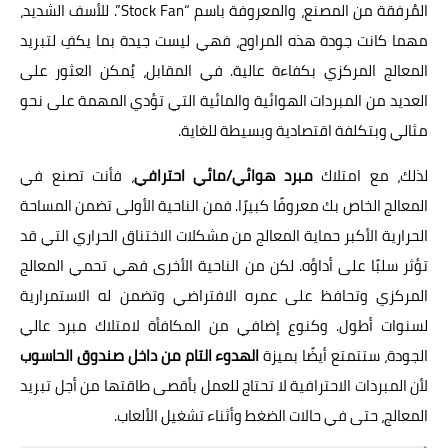
المُرفقة من المصنع، والمعروفة باسم “Stock Fan”. للأسف الشديد،
مهما كانت جودة هذه المراوح، فهي ليست جيدة بما يكفِ لتبريد
المعالج المركزي بكفاءة عالية. في المقابل، يُمكن العثور على
العديد من المبردات الهوائية والمائية التي تؤدي المهمة على نحو
مثالي وبتكلفة اقتصادية وبسيطة للغاية.
لذلك، مع امتلاك
مبرد هوائي/مائي احترافي
، فأنت تصنع في
المعالج الخاص بك معروفًا كبيرًا. فمن الناحية الأولى تضمن المساحة
الحرارية الأكبر حماية المعالج من مشكلات الاختناق الحراري التي قد
تؤثر سلبًا على أداؤه. لكن من الناحية الأخرى فهي تحمي المعالج
المركزي وتحافظ على عمره الافتراضي وتضمن له الاستمرارية
لسنوات أطول. وكنوع إضافي من المكافأة لامتلاك مبرد عالي
الجودة، ستتمتع أيضًا بميزة
الهدوء التام من داخل صندوق الحاسوب
لأن المبردات الاحترافية لا تحتاج للعمل بأقصى طاقتها من أجل تبريد
المعالج، حتى في حالات الضغط وأثناء تشغيل الألعاب.