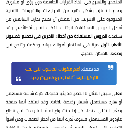
المتحجر، والتسرع في اتخاذ القرارات الحاسمة دون رؤى أو مشورة،
وعدم التحقق بشكل كافِ من المراجعات والشروحات التقنية
المتوفرة على الانترنت. من الممكن أن تصبح تجارب السابقين من
أفضل الدروس المستفادة لاجتناب ارتكاب نفس أخطائهم. وقد
تساعدك
الدروس المستفادة من أخطاء الآخرين في تجميع كمبيوتر
للألعاب لأول مرة
في استثمار أموالك برشد وحكمة وتنجح في
وضعها بالمكان الصحيح.
قد يهمك:
أهم مكونات الحاسوب التي يجب
التركيز عليها أثناء تجميع كمبيوتر جديد
فعلى سبيل المثال لا الحصر، قد يثير فضولك كارت شاشة مستعمل
أو هارد مستعمل بأسعار رخيصة للغاية، وقد تعتقد أنها صفقة
يصعُب التخلي عنها. لكن إذا كنت واعِ تمامًا لما يحدث في قطاع
هاردوير المستعمل، فسوف تُدرك أنها من أخطر الصفقات ومن أسوأ
التجارب التي يُمكن للمرء أن يخوضها. فمعظم كروت الشاشة