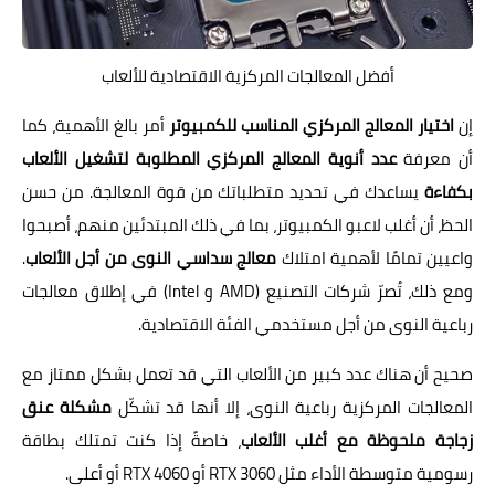
أفضل المعالجات المركزية الاقتصادية للألعاب
إن
اختيار المعالج المركزي المناسب للكمبيوتر
أمر بالغ الأهمية، كما
أن معرفة
عدد أنوية المعالج المركزي المطلوبة لتشغيل الألعاب
بكفاءة
يساعدك في تحديد متطلباتك من قوة المعالجة. من حسن
الحظ، أن أغلب لاعبو الكمبيوتر، بما في ذلك المبتدئين منهم، أصبحوا
واعيين تمامًا لأهمية امتلاك
معالج سداسي النوى من أجل الألعاب
.
ومع ذلك، تُصرّ شركات التصنيع (AMD و Intel) في إطلاق معالجات
رباعية النوى من أجل مستخدمي الفئة الاقتصادية.
صحيح أن هناك عدد كبير من الألعاب التي قد تعمل بشكل ممتاز مع
المعالجات المركزية رباعية النوى، إلا أنها قد تشكّل
مشكلة عنق
زجاجة ملحوظة مع أغلب الألعاب
، خاصةً إذا كنت تمتلك بطاقة
رسومية متوسطة الأداء مثل RTX 3060 أو RTX 4060 أو أعلى.