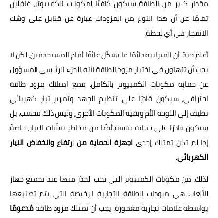
مقدار كبير من الطاقة سيكون كافيًا لمكونات الكمبيوتر، غافلين
تمامًا عن أن هذا النوع من المزودات عبارة عن قنابل على وشك
الانفجار في أي لحظة.
أعلم جيدًا أن الميزانية دائمًا ما تشكّل عائقًا أمام المستخدمين، لكن لا
يجب أن تتهاون في اختيار مزود الطاقة لأنه الجزء الرئيسي المسؤول
عن حماية مكونات الكمبيوتر بالكامل. فمع امتلاك مزود طاقة
احترافي، سيكون قادرًا على تنظيم الجهد وتمرير تيار كهربائي
نظيف إلى اللوحة الأم وبقية المكونات الأخرى، وليس ذلك فحسب، بل
سيكون قادرًا على حماية نفسه أيضًا من مخاطر تقلّبات التيار، خاصةً
إذا لم تكن تمتلك إحدى
اجهزة الحماية من ارتفاع وانخفاض التيار
الكهربائي
.
لذلك، من مكونات الكمبيوتر التي يجب الحذر منها عند تجميع جهاز
للألعاب هي مزودات الطاقة التجارية الرخيصة التي يتم تصنيعها
بواسطة علامات تجارية مغمورة. يجب أن تمتلك مزود طاقة
مُدعومًا