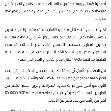
أصبحوا كسالى ويستهدفون إطلاق العديد من العناوين الجديدة كل
عام بدلًا من التركيز على تحسين الأداء في عنوان واحد على مدار عدة
سنوات.
لكن حتى وإن افترضنا أن مطورو الألعاب المتقدمة لا يزالون يهتمون
بتحسين الأداء على بطاقات 8 جيجابايت، وأن شركتي AMD و NVIDIA
يبذلون قصارى جهدهم لتحسين الأداء عبر تحديثات تعريفات
التشغيل، ولكن هل أنت متأكد أنك لن ترغب في ترقية الشاشة
الخاصة بك لدقة 1440p خلال العام القادم أو العام الذي يليه؟
من الصعب أن أقول أن بطاقات 8 جيجابايت من المكونات التي يجب
الحذر منها عند تجميع جهاز للألعاب هذه الأيام ولأسباب كثيرة. السبب
الأول هو أنني على دراية بحدود الميزانية وفرق السعر الكبير بين
الطرازين. السبب الآخر هو أن تجربتي الخاصة مع بطاقة RX 6600 8GB
أكثر من رائعة في عدد كبير من الألعاب.