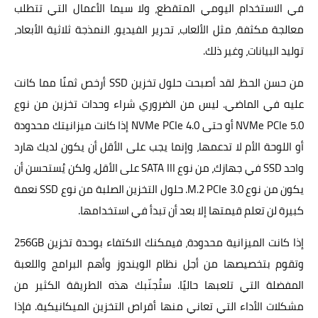
في الاستخدام اليومي المتقطع، ولا سيما الأعمال التي تتطلب
معالجة مكثفة، مثل الألعاب، تحرير الفيديو، النمذجة ثلاثية الأبعاد،
توليد البيانات، وغير ذلك.
من حسن الحظ، لقد أصبحت حلول تخزين SSD أرخص ثمنًا مما كانت
عليه في الماضي. ليس من الضروري شراء وحدات تخزين من نوع
NVMe PCIe 5.0 أو حتى NVMe PCIe 4.0 إذا كانت ميزانيتك محدودة
أو اللوحة الأم لا تدعمها، وإنما يجب على الأقل أن يكون لديك هارد
واحد SSD في جهازك، من نوع SATA III على الأقل، ولكن يُستحسن أن
يكون من نوع M.2 PCIe 3.0. حلول التخزين الصلبة من نوع SSD نعمة
كبيرة لن تعلم قيمتها إلا بعد أن تبدأ في استخدامها.
إذا كانت الميزانية محدودة، فيمكنك الاكتفاء بوحدة تخزين 256GB
وتقوم بتخصيصها من أجل نظام الويندوز وأهم البرامج واللعبة
المفضلة التي تلعبها حاليًا. ستُجنّبك هذه الطريقة الكثير من
مشكلات الأداء التي تعاني منها أقراص التخزين الميكانيكية. فإذا