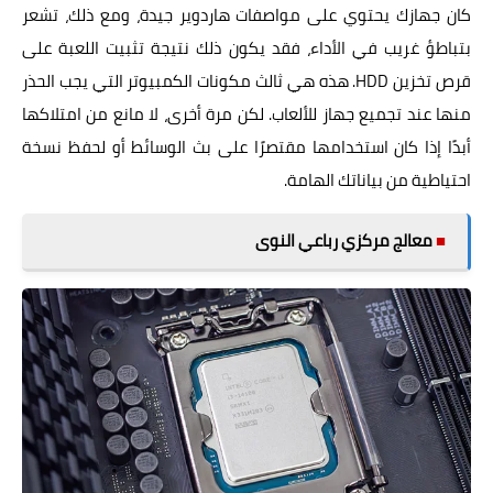
كان جهازك يحتوي على مواصفات هاردوير جيدة، ومع ذلك، تشعر
بتباطؤ غريب في الأداء، فقد يكون ذلك نتيجة تثبيت اللعبة على
قرص تخزين HDD. هذه هي ثالث مكونات الكمبيوتر التي يجب الحذر
منها عند تجميع جهاز للألعاب. لكن مرة أخرى، لا مانع من امتلاكها
أبدًا إذا كان استخدامها مقتصرًا على بث الوسائط أو لحفظ نسخة
احتياطية من بياناتك الهامة.
■
معالج مركزي رباعي النوى