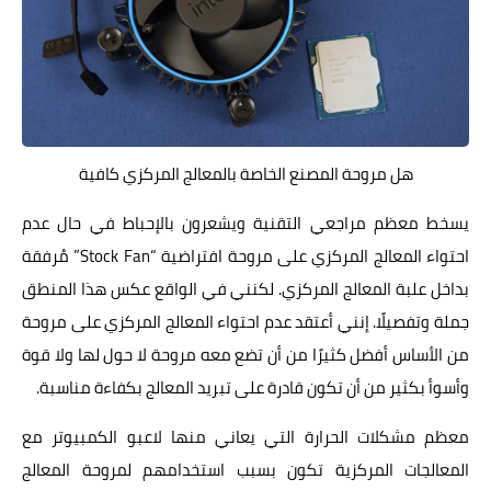
هل مروحة المصنع الخاصة بالمعالج المركزي كافية
يسخط معظم مراجعي التقنية ويشعرون بالإحباط في حال عدم
احتواء المعالج المركزي على مروحة افتراضية “Stock Fan” مُرفقة
بداخل علبة المعالج المركزي. لكنني في الواقع عكس هذا المنطق
جملة وتفصيلًا. إنني أعتقد عدم احتواء المعالج المركزي على مروحة
من الأساس أفضل كثيرًا من أن تضع معه مروحة لا حول لها ولا قوة
وأسوأ بكثير من أن تكون قادرة على تبريد المعالج بكفاءة مناسبة.
معظم مشكلات الحرارة التي يعاني منها لاعبو الكمبيوتر مع
المعالجات المركزية تكون بسبب استخدامهم لمروحة المعالج