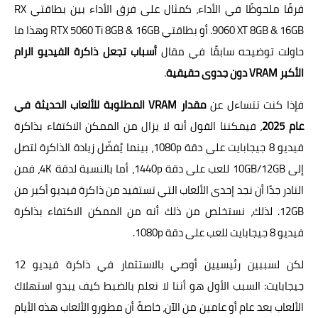
فرقًا ملحوظًا في الأداء، كمثال على فرق الأداء بين بطاقتي RX
9060 XT 8GB & 16GB. أو بطاقتي RTX 5060 Ti 8GB & 16GB وهذا ما
حاولت توضيحه سابقًا في مقال
أسباب تجعل ذاكرة الفيديو الرام
الأكبر VRAM دون جدوى حقيقية
.
فإذا كنت تتساءل عن
مقدار VRAM المطلوبة للألعاب الحديثة في
عام 2025
، فيمكننا القول أنه لا يزال من الممكن الاكتفاء بذاكرة
فيديو 8 جيجابايت على دقة 1080p، بينما يُفضّل زيادة الذاكرة لتصل
إلى 10GB/12GB للعب على دقة 1440p، أما بالنسبة لدقة 4K، فمن
النادر جدًا أن نجد إحدى الألعاب التي تستفيد من ذاكرة فيديو أكبر من
12GB. لذلك، نستخلص من ذلك أنه من الممكن الاكتفاء بذاكرة
فيديو 8 جيجابايت للعب على دقة 1080p.
لكن لسببين رئيسيين أوصي بالاستثمار في ذاكرة فيديو 12
جيجابايت: السبب الأول هو أننا لا نعلم بالضبط كيف يبدو استهلاك
الألعاب بعد عام أو عامين من الآن، خاصةً أن مطورو الألعاب هذه الأيام