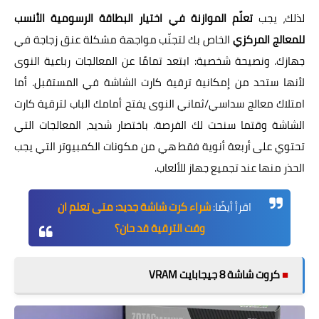
لذلك، يجب
تعلّم الموازنة في اختيار البطاقة الرسومية الأنسب
للمعالج المركزي
الخاص بك لتجنّب مواجهة مشكلة عنق زجاجة في
جهازك. ونصيحة شخصية: ابتعد تمامًا عن المعالجات رباعية النوى
لأنها ستحد من إمكانية ترقية كارت الشاشة في المستقبل. أما
امتلاك معالج سداسي/ثماني النوى يفتح أمامك الباب لترقية كارت
الشاشة وقتما سنحت لك الفرصة. باختصار شديد، المعالجات التي
تحتوي على أربعة أنوية فقط هي من مكونات الكمبيوتر التي يجب
الحذر منها عند تجميع جهاز للألعاب.
اقرأ أيضًا:
شراء كرت شاشة جديد: متى تعلم ان
وقت الترقية قد حان؟
■
كروت شاشة 8 جيجابايت VRAM