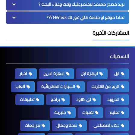
تريد مصدر معتمد ليختصرعليك وقت وعناء البحث ؟
لماذا موقع او منصة هاي فور تك Hi4Teck ؟؟؟
المشاركات الأخيرة
التسميات
ابل
اجهزة ابل
اجهزة اخرى
اخبار
الربح من الانترنت
السيارات الكهربائية
العاب
اندرويد
اي كلاود
برامج
تطبيقات
تعليم
تقنيات
جلبريك
ذكاء اصطناعي
صحة وجمال
مراجعات