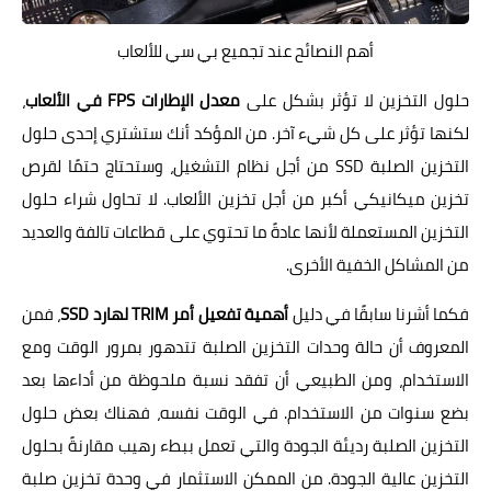
أهم النصائح عند تجميع بي سي للألعاب
حلول التخزين لا تؤثر بشكل على
معدل الإطارات FPS في الألعاب
،
لكنها تؤثر على كل شيء آخر. من المؤكد أنك ستشتري إحدى حلول
التخزين الصلبة SSD من أجل نظام التشغيل، وستحتاج حتمًا لقرص
تخزين ميكانيكي أكبر من أجل تخزين الألعاب. لا تحاول شراء حلول
التخزين المستعملة لأنها عادةً ما تحتوي على قطاعات تالفة والعديد
من المشاكل الخفية الأخرى.
فكما أشرنا سابقًا في دليل
أهمية تفعيل أمر TRIM لهارد SSD
، فمن
المعروف أن حالة وحدات التخزين الصلبة تتدهور بمرور الوقت ومع
الاستخدام، ومن الطبيعي أن تفقد نسبة ملحوظة من أداءها بعد
بضع سنوات من الاستخدام. في الوقت نفسه، فهناك بعض حلول
التخزين الصلبة رديئة الجودة والتي تعمل ببطء رهيب مقارنةً بحلول
التخزين عالية الجودة. من الممكن الاستثمار في وحدة تخزين صلبة