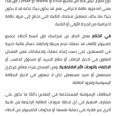
نوع الطراز. ليس لأنه من تصنيع EVGA أو Seaonic أو Corsair، فإن هذا
يعني أنه مزود طاقة احترافي. نعم، قد يكون جيدًا، لكنه قد لا يكون
جيدًا بما يكفِ لتشغيل منصتك التالية التي تحتاج إلى مزود طاقة
احترافية من الدرجة الأولى أو الثانية.
في الختام
بغض النظر عن ميزانيتك فإن أبسط أخطاء تجميع
كمبيوتر للألعاب قد تجعلك تندم سريعًا وتكلفك خسائر مالية كبيرة
في المستقبل. على حسب إعداد جهازك واحتياجاتك، فمن الممكن
التعاون في اختيار الرامات أو نظام التبريد أو صندوق الحاسب، أو
الاكتفاء باللوحات الأم الاقتصادية
، ومن الممكن شراء معالج مركزي
مستعمل أو مبرد مستعمل، لكن لا تتهاون في اختيار البطاقة
الرسومية ومزود الطاقة.
البطاقات الرسومية المستخدمة في التعدين دائمًا ما تكون على
مشارف الانهيار في أي لحظة. مزودات الطاقة الرخيصة من ناحية
أخرى غير قادرة على حماية نفسها أو مكونات الكمبيوتر من أخطاء