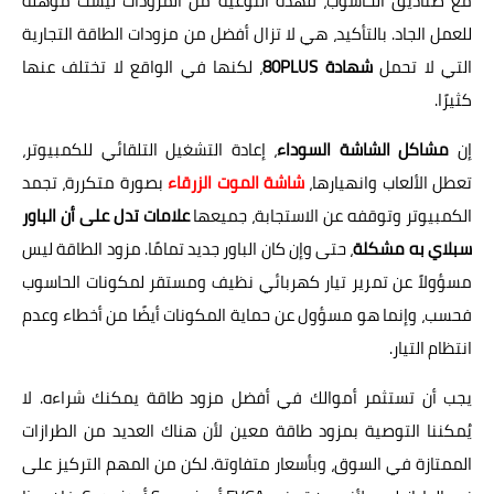
مع صناديق الحاسوب، فهذه النوعية من المزودات ليست مؤهلة
للعمل الجاد. بالتأكيد، هي لا تزال أفضل من مزودات الطاقة التجارية
التي لا تحمل
شهادة 80PLUS
، لكنها في الواقع لا تختلف عنها
كثيرًا.
إن
مشاكل الشاشة السوداء
، إعادة التشغيل التلقائي للكمبيوتر،
تعطل الألعاب وانهيارها،
شاشة الموت الزرقاء
بصورة متكررة، تجمد
الكمبيوتر وتوقفه عن الاستجابة، جميعها
علامات تدل على أن الباور
سبلاي به مشكلة
، حتى وإن كان الباور جديد تمامًا. مزود الطاقة ليس
مسؤولاً عن تمرير تيار كهربائي نظيف ومستقر لمكونات الحاسوب
فحسب، وإنما هو مسؤول عن حماية المكونات أيضًا من أخطاء وعدم
انتظام التيار.
يجب أن تستثمر أموالك في أفضل مزود طاقة يمكنك شراءه. لا
يُمكننا التوصية بمزود طاقة معين لأن هناك العديد من الطرازات
الممتازة في السوق، وبأسعار متفاوتة. لكن من المهم التركيز على