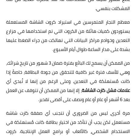
المشكلات بنفسي.
معظم التجار المتمرسين في استيراد كروت الشاشة المستعملة
يستوردون كميات هائلة من الكروت التي تم استخدامها في مزارع
التعدين وخوادم مراكز البيانات التي تهالكت من جراء الضغط عليها
بشدة على مدار الساعة طوال أيام الأسبوع.
من الممكن أن يسمح لك البائع بفترة ضمان 3 شهور من تاريخ شرائك،
وهي للأسف فترة غير كافية للتحقق من جودة البطاقة، خاصةً إذا
كانت مُستهلكة في التعدين. وعلى الرغم من إنها لا تُبدي أي
علامات فشل كارت الشاشة
، إلا إنها من الممكن أن تتوقف عن العمل
بعد 6 أشهر أو عام أو عام ونصف على أقصى تقدير.
مرة أخرى، ليس من الضروري أن تتجنب أي صفقة كارت شاشة
مستعمل، لكن يجب أن تتأكد من اختيار بطاقة كانت مُستهلكة في
الاستخدام الشخصي، كالألعاب أو برامج العمل الإنتاجية. كروت