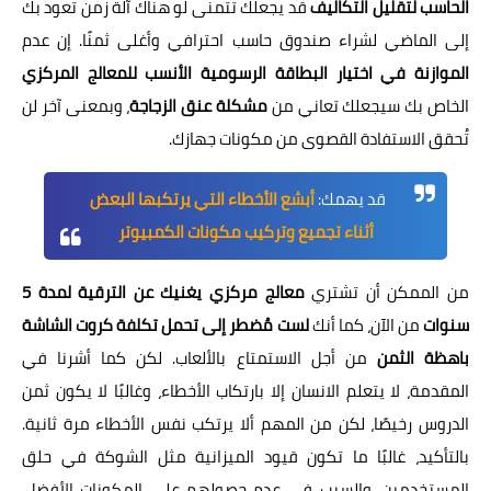
الحاسب لتقليل التكاليف
قد يجعلك تتمنى لو هناك آلة زمن تعود بك
إلى الماضي لشراء صندوق حاسب احترافي وأغلى ثمنًا. إن عدم
الموازنة في اختيار البطاقة الرسومية الأنسب للمعالج المركزي
الخاص بك سيجعلك تعاني من
مشكلة عنق الزجاجة
، وبمعنى آخر لن
تُحقق الاستفادة القصوى من مكونات جهازك.
قد يهمك:
أبشع الأخطاء التي يرتكبها البعض
أثناء تجميع وتركيب مكونات الكمبيوتر
من الممكن أن تشتري
معالج مركزي يغنيك عن الترقية لمدة 5
سنوات
من الآن، كما أنك
لست مُضطر إلى تحمل تكلفة كروت الشاشة
باهظة الثمن
من أجل الاستمتاع بالألعاب. لكن كما أشرنا في
المقدمة، لا يتعلم الانسان إلا بارتكاب الأخطاء، وغالبًا لا يكون ثمن
الدروس رخيصًا، لكن من المهم ألا يرتكب نفس الأخطاء مرة ثانية.
بالتأكيد، غالبًا ما تكون قيود الميزانية مثل الشوكة في حلق
المستخدمين، والسبب في عدم حصولهم على المكونات الأفضل.