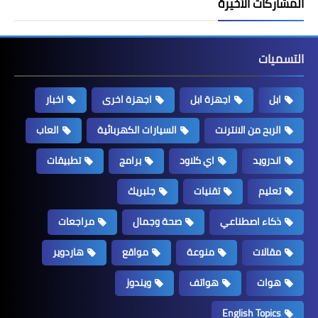
المشاركات الأخيرة
التسميات
ابل
اجهزة ابل
اجهزة اخرى
اخبار
الربح من الانترنت
السيارات الكهربائية
العاب
اندرويد
اي كلاود
برامج
تطبيقات
تعليم
تقنيات
جلبريك
ذكاء اصطناعي
صحة وجمال
مراجعات
مقالات
منوعة
مواقع
هاردوير
هوات
هواتف
ويندوز
English Topics