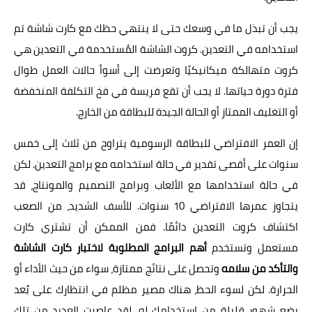
يجب أن تبذل ما في وسعك حتى لا ينتهي حظك مع كارت شاشة تم
استخدامه في التعدين. كروت الشاشة المُستخدمة في التعدين هي
كروت متهالكة ميكانيكيًا وتعرضت إلى أسوأ حالات العمل طوال
فترة دورة حياتها. لا يجب أن تقع فريسة في فخ التكلفة المنخفضة
أو التغليف الممتاز أو الحالة الجيدة للبطاقة من الخارج.
إن العمر الافتراضي للبطاقة الرسومية يتراوح من ثلاث إلى خمس
سنوات على أقصى تقدير في حالة استخدامه مع برامج التعدين. لكن
في حالة استخدامها مع الألعاب وبرامج التصميم والمونتاج، قد
يتجاوز عمرها الافتراضي 10 سنوات. للأسف الشديد، من الصعب
اكتشاف كروت التعدين دائمًا. فمن الممكن أن تشتري كارت
مستعمل وتستخدم
أهم البرامج المطلوبة لاختبار كارت الشاشة
والتأكد من سلامه
وتحصل على نتائج ممتازة، سواء من حيث الأداء أو
الحرارة. لكن لسوء الحظ، هناك مصير مظلم في انتظارك على بُعد
بضع شهور قليلة من استخدامك له. لقد عاصرت العديد من تلك