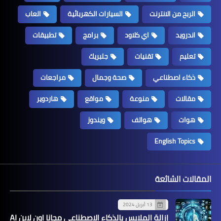
الربح من الانترنت
السيارات الكهربائية
العاب
اندرويد
اي كلاود
برامج
تطبيقات
تعليم
تقنيات
جلبريك
ذكاء اصطناعي
صحة وجمال
مراجعات
مقالات
منوعة
مواقع
هاردوير
هوات
هواتف
ويندوز
English Topics
المقالات الشائعة
13 أبريل 2024
إزالة الملابس بالذكاء الاصطناعي مجانا اون لاين AI