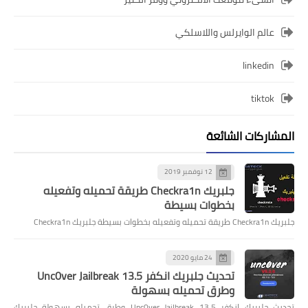
عالم الوايرلس واللاسلكي
linkedin
tiktok
المشاركات الشائعة
12 نوفمبر 2019
جلبريك Checkra1n طريقة تحميله وتفعيله
بخطوات بسيطة
جلبريك Checkra1n طريقة تحميله وتفعيله بخطوات بسيطة جلبريك Checkra1n
24 مايو 2020
تحديث جلبريك انكفر Unc0ver Jailbreak 13.5
وطرق تحميله بسهولة
تحديث جلبريك انكفر Unc0ver Jailbreak 13.5 وطرق تحميله بسهولة جلبريك