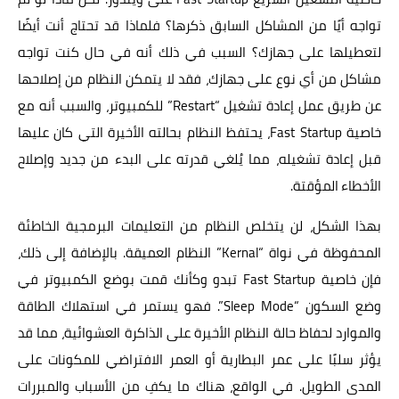
تواجه أيًا من المشاكل السابق ذكرها؟ فلماذا قد تحتاج أنت أيضًا
لتعطيلها على جهازك؟ السبب في ذلك أنه في حال كنت تواجه
مشاكل من أي نوع على جهازك، فقد لا يتمكن النظام من إصلاحها
عن طريق عمل إعادة تشغيل “Restart” للكمبيوتر، والسبب أنه مع
خاصية Fast Startup، يحتفظ النظام بحالته الأخيرة التي كان عليها
قبل إعادة تشغيله، مما يُلغي قدرته على البدء من جديد وإصلاح
الأخطاء المؤقتة.
بهذا الشكل، لن يتخلص النظام من التعليمات البرمجية الخاطئة
المحفوظة في نواة “Kernal” النظام العميقة. بالإضافة إلى ذلك،
فإن خاصية Fast Startup تبدو وكأنك قمت بوضع الكمبيوتر في
وضع السكون “Sleep Mode”. فهو يستمر في استهلاك الطاقة
والموارد لحفاظ حالة النظام الأخيرة على الذاكرة العشوائية، مما قد
يؤثر سلبًا على عمر البطارية أو العمر الافتراضي للمكونات على
المدى الطويل. في الواقع، هناك ما يكفِ من الأسباب والمبررات