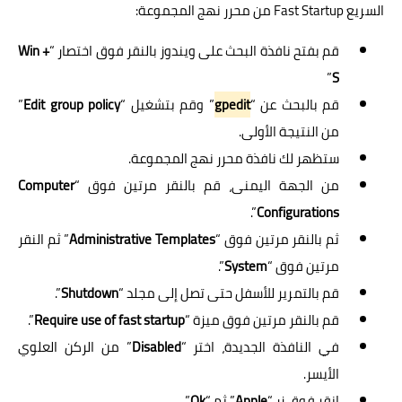
السريع Fast Startup من محرر نهج المجموعة:
قم بفتح نافذة البحث على ويندوز بالنقر فوق اختصار “
Win +
”
S
قم بالبحث عن “
gpedit
” وقم بتشغيل “
Edit group policy
”
من النتيجة الأولى.
ستظهر لك نافذة محرر نهج المجموعة.
من الجهة اليمنى، قم بالنقر مرتين فوق “
Computer
”.
Configurations
ثم بالنقر مرتين فوق “
Administrative Templates
” ثم النقر
مرتين فوق “
System
”.
قم بالتمرير للأسفل حتى تصل إلى مجلد “
Shutdown
”.
قم بالنقر مرتين فوق ميزة “
Require use of fast startup
”.
في النافذة الجديدة، اختر “
Disabled
” من الركن العلوي
الأيسر.
انقر فوق زر “
Apple
” ثم “
Ok
”.