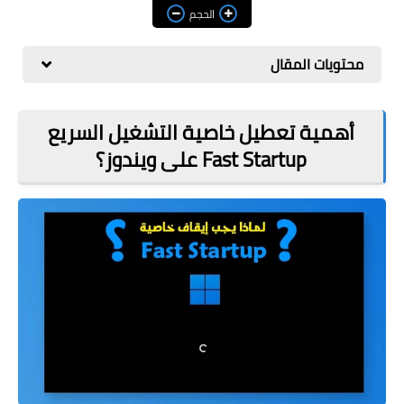
مراجعات
الحجم
العاب
محتويات المقال
صحة وجمال
الربح من الانترنت
أهمية تعطيل خاصية التشغيل السريع
Fast Startup على ويندوز؟
ذكاء اصطناعي