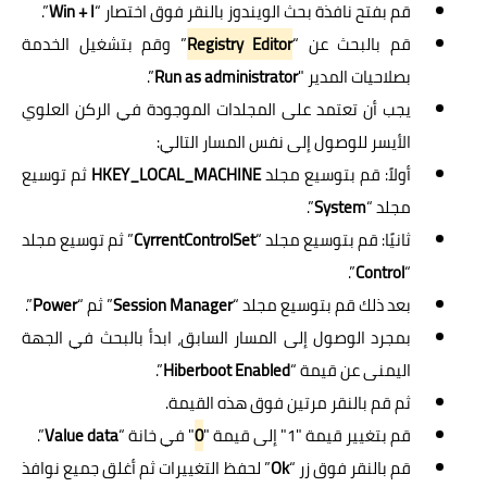
قم بفتح نافذة بحث الويندوز بالنقر فوق اختصار “
Win + I
”.
قم بالبحث عن “
Registry Editor
” وقم بتشغيل الخدمة
بصلاحيات المدير "
Run as administrator
”.
يجب أن تعتمد على المجلدات الموجودة في الركن العلوي
الأيسر للوصول إلى نفس المسار التالي:
أولاً: قم بتوسيع مجلد
HKEY_LOCAL_MACHINE
ثم توسيع
مجلد “
System
”.
ثانيًا: قم بتوسيع مجلد “
CyrrentControlSet
” ثم توسيع مجلد
”.
Control
“
بعد ذلك قم بتوسيع مجلد “
Session Manager
” ثم “
Power
”.
بمجرد الوصول إلى المسار السابق، ابدأ بالبحث في الجهة
اليمنى عن قيمة “
Hiberboot Enabled
”.
ثم قم بالنقر مرتين فوق هذه القيمة.
قم بتغيير قيمة "1" إلى قيمة "
0
" في خانة “
Value data
”.
قم بالنقر فوق زر “
Ok
” لحفظ التغييرات ثم أغلق جميع نوافذ