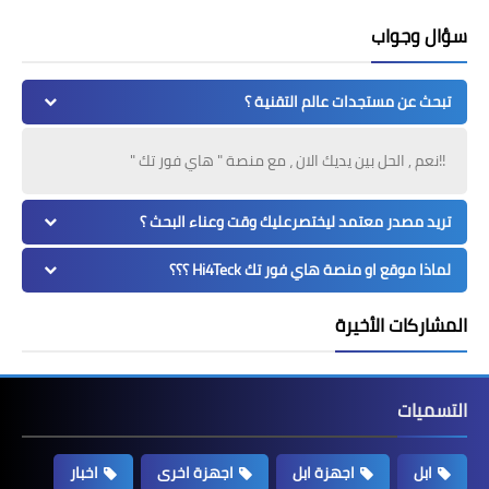
سؤال وجواب
تبحث عن مستجدات عالم التقنية ؟
!!نعم , الحل بين يديك الان ، مع منصة " هاي فور تك "
تريد مصدر معتمد ليختصرعليك وقت وعناء البحث ؟
لماذا موقع او منصة هاي فور تك Hi4Teck ؟؟؟
المشاركات الأخيرة
التسميات
ابل
اجهزة ابل
اجهزة اخرى
اخبار