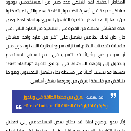
المخاطر الخفية. لقد اشتكى عدد كبير من المستخدمين بوجود
مشاكل عديدة في أجهزة الكمبيوتر الخاصة بهم والتي لم يتمكنوا
من حلها إلا بعد تعطيل خاصية التشغيل السريع Fast Startup. بعض
هذه المشاكل تمنعك من القدرة على التمهيد من الهارد الثاني في
حال كان لديك نظامين تشغيل على أكثر من هارد واحد، مشاكل
متعلقة بتحديثات النظام، استنزاف سريع لبطارية اللاب توب دون مبرر
أو سبب واضح، وأحيانًا قد تتسبب في عدم السماح للمستخدم
بالدخول إلى واجهة الــ BIOS. في الواقع، خاصية “Fast Startup”
نفسها قد تتسبب أحيانًا في مشكلة بطء تشغيل الكمبيوتر، وهو ما
يتناقض مع فلسفة الغرض من وجودها بشكل أساسي.
قد يهمك:
الفرق بين خطط الطاقة في ويندوز
وكيفية اختيار خطة الطاقة الأنسب لاستخداماتك
إذًا، يبدو بوضوح لماذا قد يحتاج بعض المستخدمين إلى تعطيل
خاصية التشغيل السريع Fast Startup على ويندوز. لكن ماذا لو لم